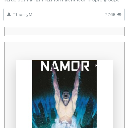
👤 ThierryM
7768 👁️
Promo