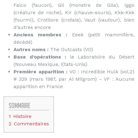
Falco (faucon), Gil (monstre de Gila), Iggo
(créature de roche), Kir (chauve-souris), Kkk-Kkk
(fourmi), Crotilore (crotale), Vaut (vautour), bien
d’autres encore
Anciens membres :
Eeek (petit mammifère,
décédé)
Autres noms :
The Outcasts (VO)
Base d’opérations :
le Laboratoire du Désert
(Nouveau Mexique, Etats-Unis)
Première apparition :
VO : Incredible Hulk (vol.2)
# 329 (mars 1987, par Al Milgrom) – VF : Aucune
apparition en France
Sommaire
1
Histoire
2
Commentaires