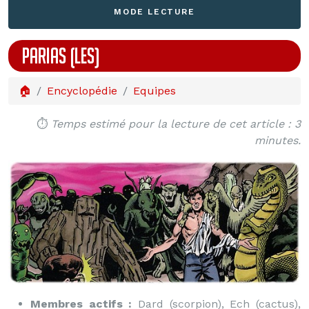
MODE LECTURE
PARIAS (LES)
🏠
Encyclopédie
Equipes
⏱️
Temps estimé pour la lecture de cet article : 3
minutes.
Membres actifs :
Dard (scorpion), Ech (cactus),