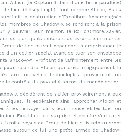
lain Albion (le Captain Britain d’une Terre parallèle)
r de Lion (Kelsey Leigh). Tout comme Albion, Black
ouhaitait la destruction d’Excalibur. Accompagnés
les membres de Shadow-X se rendirent à la prison
r y délivrer leur mentor, le Roi d’Ombre/Xavier.
œur de Lion qu’ils tentèrent de livrer à leur mentor
s. Cœur de lion parvint cependant à emprisonner le
de d’un collier spécial avant de tuer son enveloppe
onta Shadow-X. Profitant de l’affrontement entre les
e pour rejoindre Albion qui priva magiquement la
accès aux nouvelles technologies, provoquant un
dre le contrôle du pays et à terme, du monde entier.
adow-X décidèrent de s’allier provisoirement à eux
anniques. Ils espéraient ainsi approcher Albion et
er à les renvoyer dans leur monde et les tuer ou
miner Excalibur par surprise et ensuite s’emparer
la famille royale de Cœur de Lion puis retournèrent
amassé autour de lui une petite armée de Shadow-