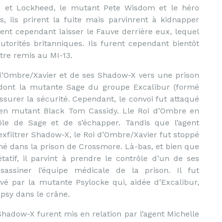
) et Lockheed, le mutant Pete Wisdom et le héro
s, ils prirent la fuite mais parvinrent à kidnapper
rent cependant laisser le Fauve derrière eux, lequel
torités britanniques. Ils furent cependant bientôt
être remis au MI-13.
 d’Ombre/Xavier et de ses Shadow-X vers une prison
t dont la mutante Sage du groupe Excalibur (formé
ssurer la sécurité. Cependant, le convoi fut attaqué
ncien mutant Black Tom Cassidy. Lle Roi d’Ombre en
ôle de Sage et de s’échapper. Tandis que l’agent
exfiltrer Shadow-X, le Roi d’Ombre/Xavier fut stoppé
mé dans la prison de Crossmore.
Là-bas, et bien que
tatif, il parvint à prendre le contrôle d’un de ses
sassiner l’équipe médicale de la prison. Il fut
vé par la mutante Psylocke qui, aidée d’Excalibur,
 psy dans le crâne.
adow-X furent mis en relation par l’agent Michelle