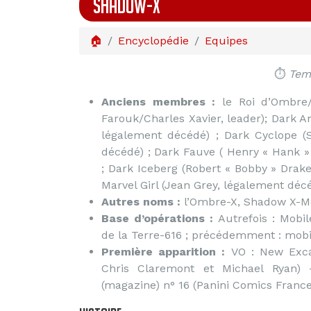
SHADOW-X
🏠
Encyclopédie
Equipes
⏱️
Temp
Anciens membres :
le Roi d’Ombre/
Farouk/Charles Xavier, leader); Dark A
légalement décédé) ; Dark Cyclope 
décédé) ; Dark Fauve ( Henry « Hank 
; Dark Iceberg (Robert « Bobby » Drak
Marvel Girl (Jean Grey, légalement déc
Autres noms :
l’Ombre-X, Shadow X-M
Base d’opérations :
Autrefois : Mobi
de la Terre-616 ; précédemment : mobil
Première apparition :
VO : New Exca
Chris Claremont et Michael Ryan) 
(magazine) n° 16 (Panini Comics Franc