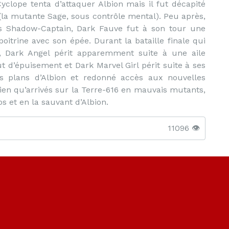
yclope tenta d’attaquer Albion mais il fut décapité
 (la mutante Sage, sous contrôle mental). Peu après,
es Shadow-Captain, Dark Fauve fut à son tour une
poitrine avec son épée. Durant la bataille finale qui
, Dark Angel périt apparemment suite à une aile
t d’épuisement et Dark Marvel Girl périt suite à ses
es plans d’Albion et redonné accès aux nouvelles
bien qu’arrivés sur la Terre-616 en mauvais mutants,
 et en la sauvant d’Albion.
11096 👁️