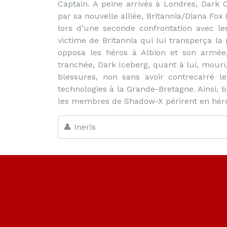
Captain. A peine arrivés à Londres, Dark C
par sa nouvelle alliée, Britannia/Diana Fox
lors d’une seconde confrontation avec l
victime de Britannia qui lui transperça la 
opposa les héros à Albion et son armée
tranchée, Dark Iceberg, quant à lui, mouru
blessures, non sans avoir contrecarré l
technologies à la Grande-Bretagne. Ainsi, 
les membres de Shadow-X périrent en héros
👤 Ineris