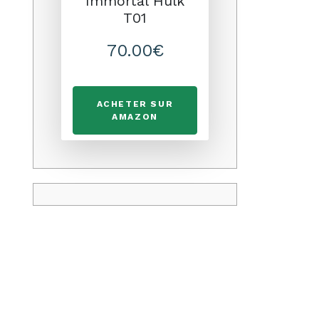
Immortal Hulk
T01
70.00€
ACHETER SUR
AMAZON