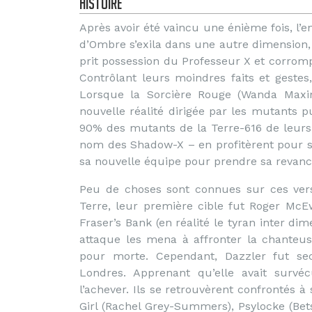
Histoire
Après avoir été vaincu une énième fois, l’
d’Ombre s’exila dans une autre dimension, c
prit possession du Professeur X et corrom
Contrôlant leurs moindres faits et gestes
Lorsque la Sorcière Rouge (Wanda Maximo
nouvelle réalité dirigée par les mutants 
90% des mutants de la Terre-616 de leurs
nom des Shadow-X – en profitèrent pour s’y
sa nouvelle équipe pour prendre sa revanch
Peu de choses sont connues sur ces vers
Terre, leur première cible fut Roger McE
Fraser’s Bank (en réalité le tyran inter dim
attaque les mena à affronter la chanteuse
pour morte. Cependant, Dazzler fut se
Londres. Apprenant qu’elle avait surv
l’achever. Ils se retrouvèrent confrontés à
Girl (Rachel Grey-Summers), Psylocke (Bet