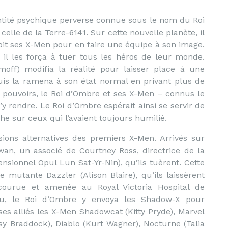
entité psychique perverse connue sous le nom du Roi
elle de la Terre-6141. Sur cette nouvelle planète, il
pit ses X-Men pour en faire une équipe à son image.
, il les força à tuer tous les héros de leur monde.
ff) modifia la réalité pour laisser place à une
puis la ramena à son état normal en privant plus de
 pouvoirs, le Roi d’Ombre et ses X-Men – connus le
 rendre. Le Roi d’Ombre espérait ainsi se servir de
e sur ceux qui l’avaient toujours humilié.
ions alternatives des premiers X-Men. Arrivés sur
wan, un associé de Courtney Ross, directrice de la
ensionnel Opul Lun Sat-Yr-Nin), qu’ils tuèrent. Cette
 mutante Dazzler (Alison Blaire), qu’ils laissèrent
courue et amenée au Royal Victoria Hospital de
écu, le Roi d’Ombre y envoya les Shadow-X pour
 ses alliés les X-Men Shadowcat (Kitty Pryde), Marvel
sy Braddock), Diablo (Kurt Wagner), Nocturne (Talia