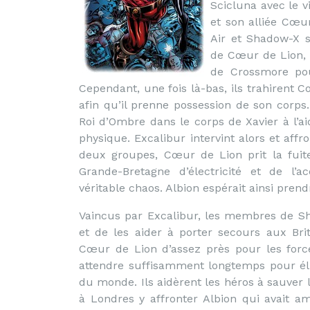
Scicluna avec le vi
et son alliée Cœu
Air et Shadow-X s
de Cœur de Lion, 
de Crossmore pou
Cependant, une fois là-bas, ils trahirent C
afin qu’il prenne possession de son corp
Roi d’Ombre dans le corps de Xavier à l’ai
physique. Excalibur intervint alors et affr
deux groupes, Cœur de Lion prit la fuit
Grande-Bretagne d’électricité et de l’
véritable chaos. Albion espérait ainsi pren
Vaincus par Excalibur, les membres de Sh
et de les aider à porter secours aux Brit
Cœur de Lion d’assez près pour les forc
attendre suffisamment longtemps pour éli
du monde. Ils aidèrent les héros à sauver 
à Londres y affronter Albion qui avait 