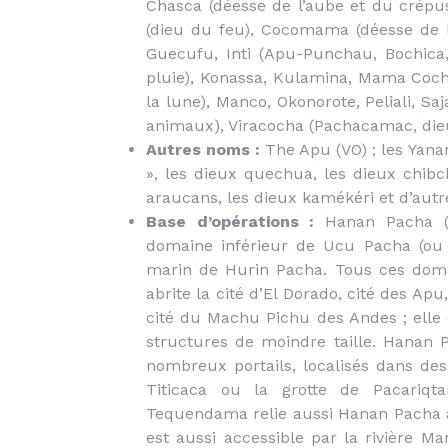
Chasca (déesse de l’aube et du crépu
(dieu du feu), Cocomama (déesse de la f
Guecufu, Inti (Apu-Punchau, Bochica,
pluie), Konassa, Kulamina, Mama Coch
la lune), Manco, Okonorote, Peliali, Sa
animaux), Viracocha (Pachacamac, dieu
Autres noms :
The Apu (VO) ; les Yana
», les dieux quechua, les dieux chibc
araucans, les dieux kamékéri et d’aut
Base d’opérations :
Hanan Pacha (d
domaine inférieur de Ucu Pacha (o
marin de Hurin Pacha. Tous ces doma
abrite la cité d’El Dorado, cité des Ap
cité du Machu Pichu des Andes ; elle 
structures de moindre taille. Hanan P
nombreux portails, localisés dans des
Titicaca ou la grotte de Pacariq
Tequendama relie aussi Hanan Pacha à
est aussi accessible par la rivière M