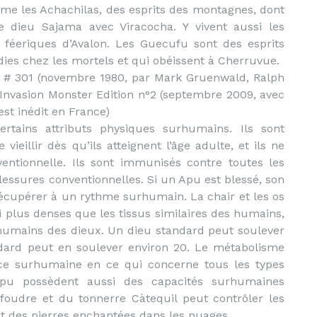
me les Achachilas, des esprits des montagnes, dont
e dieu Sajama avec Viracocha. Y vivent aussi les
féeriques d’Avalon. Les Guecufu sont des esprits
ies chez les mortels et qui obéissent à Cherruvue.
1) # 301 (novembre 1980, par Mark Gruenwald, Ralph
 Invasion Monster Edition n°2 (septembre 2009, avec
est inédit en France)
tains attributs physiques surhumains. Ils sont
ieillir dès qu’ils atteignent l’âge adulte, et ils ne
ntionnelle. Ils sont immunisés contre toutes les
lessures conventionnelles. Si un Apu est blessé, son
 récupérer à un rythme surhumain. La chair et les os
 plus denses que les tissus similaires des humains,
rhumains des dieux. Un dieu standard peut soulever
dard peut en soulever environ 20. Le métabolisme
ce surhumaine en ce qui concerne tous les types
Apu possèdent aussi des capacités surhumaines
 foudre et du tonnerre Càtequil peut contrôler les
t des pierres enchantées dans les nuages.