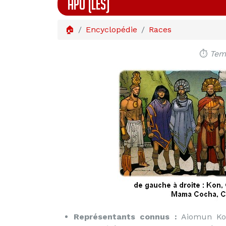
APU (LES)
🏠
Encyclopédie
Races
⏱️
Temp
Représentants connus :
Aiomun Kond