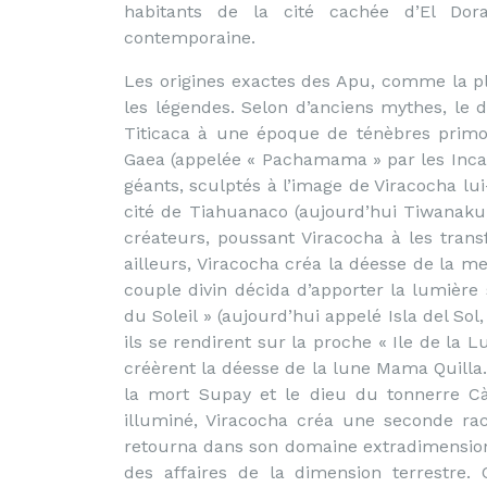
habitants de la cité cachée d’El Dor
contemporaine.
Les origines exactes des Apu, comme la p
les légendes. Selon d’anciens mythes, le d
Titicaca à une époque de ténèbres primor
Gaea (appelée « Pachamama » par les Incas
géants, sculptés à l’image de Viracocha lu
cité de Tiahuanaco (aujourd’hui Tiwanaku, e
créateurs, poussant Viracocha à les tra
ailleurs, Viracocha créa la déesse de la 
couple divin décida d’apporter la lumière s
du Soleil » (aujourd’hui appelé Isla del Sol, 
ils se rendirent sur la proche « Ile de la Lu
créèrent la déesse de la lune Mama Quilla.
la mort Supay et le dieu du tonnerre C
illuminé, Viracocha créa une seconde ra
retourna dans son domaine extradimensionn
des affaires de la dimension terrestre.