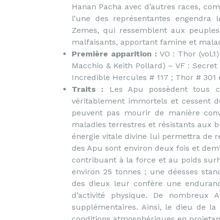
Hanan Pacha avec d’autres races, com
l’une des représentantes engendra l
Zemes, qui ressemblent aux peuples 
malfaisants, apportant famine et malad
Première apparition :
VO : Thor (vol.
Macchio & Keith Pollard) – VF : Secret
Incredible Hercules # 117 ; Thor # 301 
Traits :
Les Apu possèdent tous cer
véritablement immortels et cessent de v
peuvent pas mourir de manière conve
maladies terrestres et résistants aux b
énergie vitale divine lui permettra de
des Apu sont environ deux fois et demi
contribuant à la force et au poids su
environ 25 tonnes ; une déesses stan
des dieux leur confère une enduran
d’activité physique. De nombreux 
supplémentaires. Ainsi, le dieu de la
conditions atmosphériques en projetan