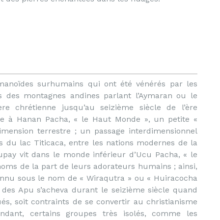
anoïdes surhumains qui ont été vénérés par les
es des montagnes andines parlant l’Aymaran ou le
re chrétienne jusqu’au seizième siècle de l’ère
e à Hanan Pacha, « le Haut Monde », un petite «
imension terrestre ; un passage interdimensionnel
s du lac Titicaca, entre les nations modernes de la
upay vit dans le monde inférieur d’Ucu Pacha, « le
oms de la part de leurs adorateurs humains ; ainsi,
connu sous le nom de « Wiraqutra » ou « Huiracocha
lte des Apu s’acheva durant le seizième siècle quand
s, soit contraints de se convertir au christianisme
ndant, certains groupes très isolés, comme les