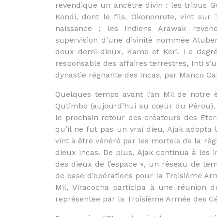
revendique un ancêtre divin : les tribus 
Kondi, dont le fils, Okononrote, vint s
naissance ; les Indiens Arawak reve
supervision d’une divinité nommée Aluber
deux demi-dieux, Kame et Keri. Le degré
responsable des affaires terrestres, Inti s’
dynastie régnante des Incas, par Manco Cap
Quelques temps avant l’an Mil de notre èr
Qutimbo (aujourd’hui au cœur du Pérou),
le prochain retour des créateurs des Etern
qu’il ne fut pas un vrai dieu, Ajak adopta
vint à être vénéré par les mortels de la ré
dieux incas. De plus, Ajak continua à les i
des dieux de l’espace », un réseau de tem
de base d’opérations pour la Troisième Arm
Mil, Viracocha participa à une réunion 
représentée par la Troisième Armée des Céle