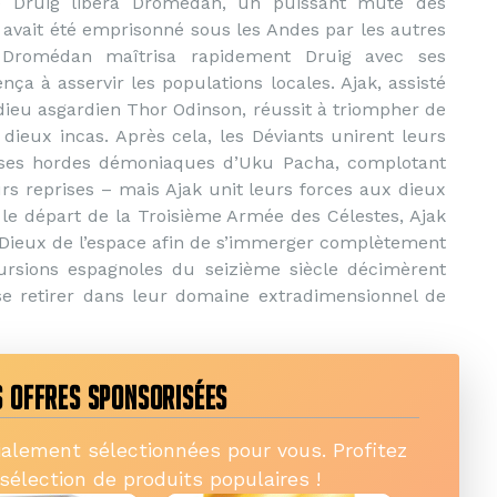
é Druig libéra Dromédan, un puissant muté des
 avait été emprisonné sous les Andes par les autres
. Dromédan maîtrisa rapidement Druig avec ses
a à asservir les populations locales. Ajak, assisté
 dieu asgardien Thor Odinson, réussit à triompher de
dieux incas. Après cela, les Déviants unirent leurs
 ses hordes démoniaques d’Uku Pacha, complotant
rs reprises – mais Ajak unit leurs forces aux dieux
 le départ de la Troisième Armée des Célestes, Ajak
 Dieux de l’espace afin de s’immerger complètement
cursions espagnoles du seizième siècle décimèrent
se retirer dans leur domaine extradimensionnel de
 OFFRES SPONSORISÉES
ialement sélectionnées pour vous. Profitez
 sélection de produits populaires !