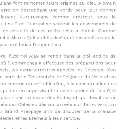
Guiana font remonter leurs origines au dieu Aiomun
ur Terre en descendant une corde pour leur donner
ndiquent Kururumany comme créateur, sous la
i. Les Tupi-Guarani se veulent les descendants de
 de véracité de ces récits reste à établir. Comme
unit à Mama Quilla et ils devinrent les ancêtres de la
ac, qui fonda l’empire inca.
e, l’Eternel Ajak se rendit dans la cité andine de
 où il commença à effectuer des préparations pour
els, les extra-terrestres appelés les Célestes. Bien
 le nom de « Tecumotzin, le Seigneur du Vol » et en
gion comme un véritable dieu, à la consternation des
nquiéter en supervisant la construction de la « Cité
ples niché au cœur des Andes, et qui devait servir
ée des Célestes dès son arrivée sur Terre. Vers l’an
du Grand Aréopage afin de discuter de la menace
stes et les Eternels à leur service.