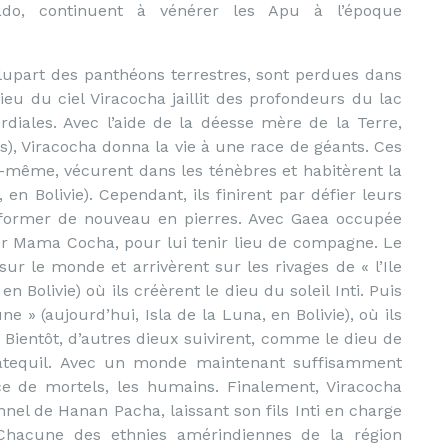
ado, continuent à vénérer les Apu à l’époque
lupart des panthéons terrestres, sont perdues dans
ieu du ciel Viracocha jaillit des profondeurs du lac
diales. Avec l’aide de la déesse mère de la Terre,
), Viracocha donna la vie à une race de géants. Ces
i-même, vécurent dans les ténèbres et habitèrent la
n Bolivie). Cependant, ils finirent par défier leurs
nsformer de nouveau en pierres. Avec Gaea occupée
mer Mama Cocha, pour lui tenir lieu de compagne. Le
ur le monde et arrivèrent sur les rivages de « l’Ile
en Bolivie) où ils créèrent le dieu du soleil Inti. Puis
ne » (aujourd’hui, Isla de la Luna, en Bolivie), où ils
 Bientôt, d’autres dieux suivirent, comme le dieu de
àtequil. Avec un monde maintenant suffisamment
ce de mortels, les humains. Finalement, Viracocha
el de Hanan Pacha, laissant son fils Inti en charge
 Chacune des ethnies amérindiennes de la région