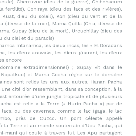
scule), Cherruvue (dieu de la guerre), Chibchacum
ertilité), Coniraya (dieu des lacs et des rivières),
 Kuat, dieu du soleil), Kon (dieu du vent et de la
a (déesse de la mer), Mama Quilla (Chia, déesse de
jama, Supay (dieu de la mort), Urcuchillay (dieu des
 du ciel et du paradis)
namca Intanamca, les dieux incas, les « El Doradans
ha, les dieux arawaks, les dieux guarani, les dieux
res encore
omaine extradimensionnel) ; Supay vit dans le
u Nopatkuo) et Mama Cocha règne sur le domaine
ines sont reliés les uns aux autres. Hanan Pacha
u, une cité d’or ressemblant, dans sa conception, à la
est entourée d’une jungle tropicale et de plusieurs
acha est relié à la Terre (« Hurin Pacha ») par de
 lacs, ou des cavernes, comme le lac Igaga, le lac
tambo, près de Cuzco. Un pont céleste appelé
 la Terre et au monde souterrain d’Ucu Pacha, qui
ani-mani qui coule à travers lui. Les Apu partagent