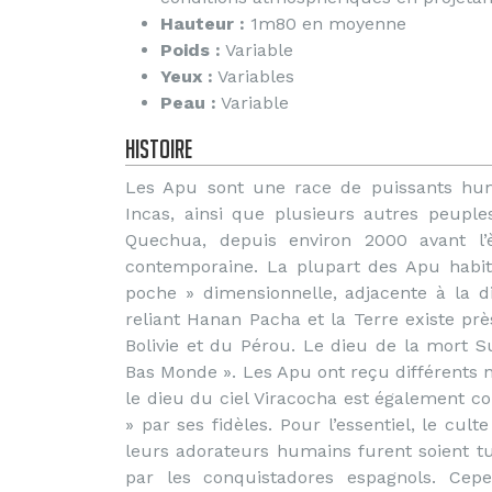
Hauteur :
1m80 en moyenne
Poids :
Variable
Yeux :
Variables
Peau :
Variable
Histoire
Les Apu sont une race de puissants hum
Incas, ainsi que plusieurs autres peupl
Quechua, depuis environ 2000 avant l’è
contemporaine. La plupart des Apu habit
poche » dimensionnelle, adjacente à la d
reliant Hanan Pacha et la Terre existe prè
Bolivie et du Pérou. Le dieu de la mort S
Bas Monde ». Les Apu ont reçu différents n
le dieu du ciel Viracocha est également 
» par ses fidèles. Pour l’essentiel, le cu
leurs adorateurs humains furent soient tué
par les conquistadores espagnols. Cepe