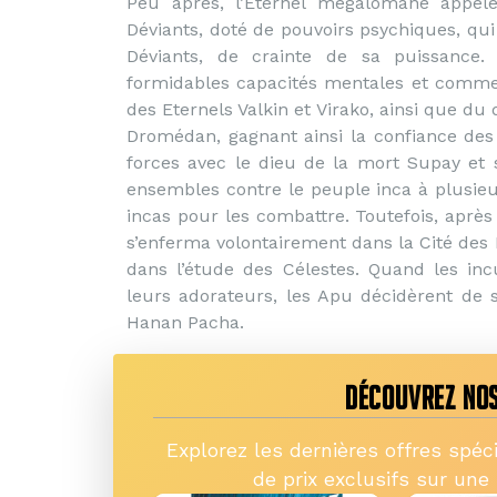
Peu après, l’Eternel mégalomane appel
Déviants, doté de pouvoirs psychiques, qui
Déviants, de crainte de sa puissance
formidables capacités mentales et commenç
des Eternels Valkin et Virako, ainsi que du
Dromédan, gagnant ainsi la confiance des 
forces avec le dieu de la mort Supay et
ensembles contre le peuple inca à plusieu
incas pour les combattre. Toutefois, après
s’enferma volontairement dans la Cité des
dans l’étude des Célestes. Quand les in
leurs adorateurs, les Apu décidèrent de 
Hanan Pacha.
DÉCOUVREZ NOS
Explorez les dernières offres spéc
de prix exclusifs sur une