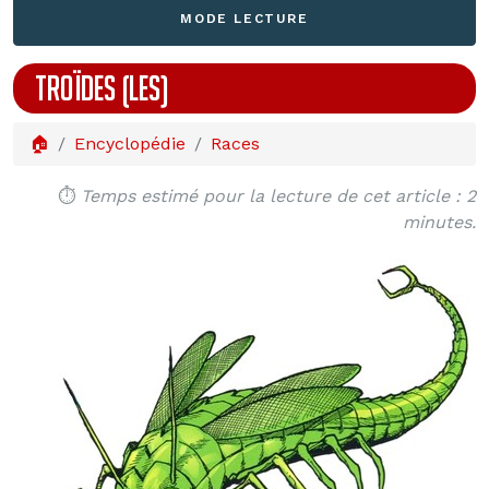
MODE LECTURE
TROÏDES (LES)
🏠
Encyclopédie
Races
⏱️
Temps estimé pour la lecture de cet article : 2
minutes.