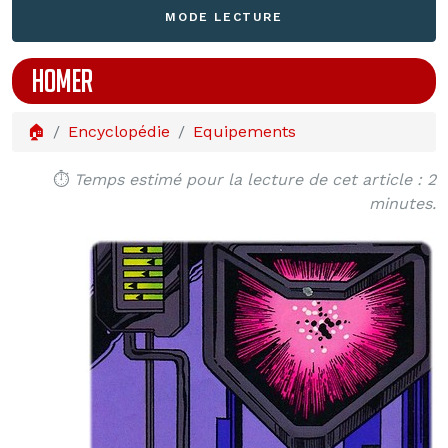
MODE LECTURE
HOMER
🏠
Encyclopédie
Equipements
⏱️
Temps estimé pour la lecture de cet article : 2
minutes.