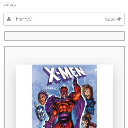
vocal.
👤 ThierryM
9859 👁️
Promo