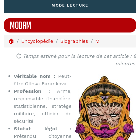
MODE LECTURE
MODAM
🏠
Encyclopédie
Biographies
M
⏱️
Temps estimé pour la lecture de cet article : 8
minutes.
Véritable nom :
Peut-
être Olinka Barankova
Profession :
Arme,
responsable financière,
statisticienne, stratège
militaire, officier de
sécurité
Statut légal :
Prétendu citoyenne