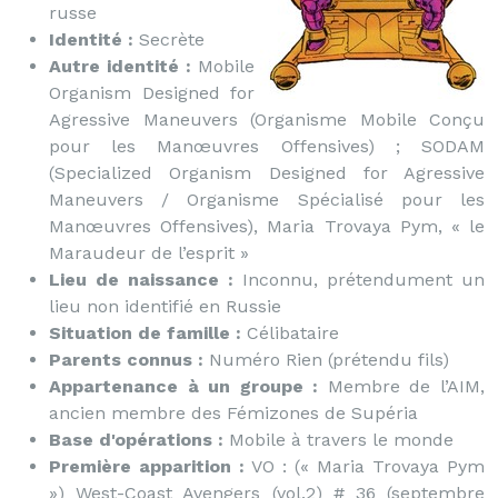
russe
Identité :
Secrète
Autre identité :
Mobile
Organism Designed for
Agressive Maneuvers (Organisme Mobile Conçu
pour les Manœuvres Offensives) ; SODAM
(Specialized Organism Designed for Agressive
Maneuvers / Organisme Spécialisé pour les
Manœuvres Offensives), Maria Trovaya Pym, « le
Maraudeur de l’esprit »
Lieu de naissance :
Inconnu, prétendument un
lieu non identifié en Russie
Situation de famille :
Célibataire
Parents connus :
Numéro Rien (prétendu fils)
Appartenance à un groupe :
Membre de l’AIM,
ancien membre des Fémizones de Supéria
Base d'opérations :
Mobile à travers le monde
Première apparition :
VO : (« Maria Trovaya Pym
») West-Coast Avengers (vol.2) # 36 (septembre