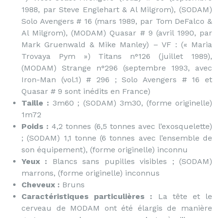
1988, par Steve Englehart & Al Milgrom), (SODAM)
Solo Avengers # 16 (mars 1989, par Tom DeFalco &
Al Milgrom), (MODAM) Quasar # 9 (avril 1990, par
Mark Gruenwald & Mike Manley) – VF : (« Maria
Trovaya Pym ») Titans n°126 (juillet 1989),
(MODAM) Strange n°296 (septembre 1993, avec
Iron-Man (vol.1) # 296 ; Solo Avengers # 16 et
Quasar # 9 sont inédits en France)
Taille :
3m60 ; (SODAM) 3m30, (forme originelle)
1m72
Poids :
4,2 tonnes (6,5 tonnes avec l’exosquelette)
; (SODAM) 1,1 tonne (6 tonnes avec l’ensemble de
son équipement), (forme originelle) inconnu
Yeux :
Blancs sans pupilles visibles ; (SODAM)
marrons, (forme originelle) inconnus
Cheveux :
Bruns
Caractéristiques particulières :
La tête et le
cerveau de MODAM ont été élargis de manière