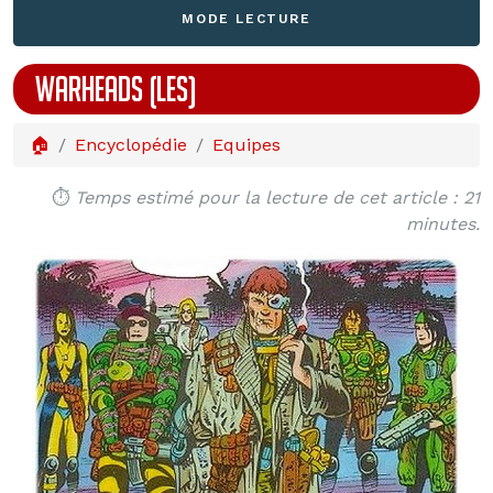
MODE LECTURE
WARHEADS (LES)
🏠
Encyclopédie
Equipes
⏱️
Temps estimé pour la lecture de cet article : 21
minutes.