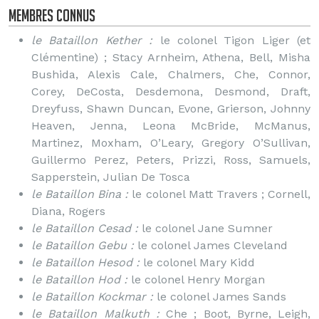
Membres connus
le Bataillon Kether :
le colonel Tigon Liger (et
Clémentine) ; Stacy Arnheim, Athena, Bell, Misha
Bushida, Alexis Cale, Chalmers, Che, Connor,
Corey, DeCosta, Desdemona, Desmond, Draft,
Dreyfuss, Shawn Duncan, Evone, Grierson, Johnny
Heaven, Jenna, Leona McBride, McManus,
Martinez, Moxham, O’Leary, Gregory O’Sullivan,
Guillermo Perez, Peters, Prizzi, Ross, Samuels,
Sapperstein, Julian De Tosca
le Bataillon Bina :
le colonel Matt Travers ; Cornell,
Diana, Rogers
le Bataillon Cesad :
le colonel Jane Sumner
le Bataillon Gebu :
le colonel James Cleveland
le Bataillon Hesod :
le colonel Mary Kidd
le Bataillon Hod :
le colonel Henry Morgan
le Bataillon Kockmar :
le colonel James Sands
le Bataillon Malkuth :
Che ; Boot, Byrne, Leigh,