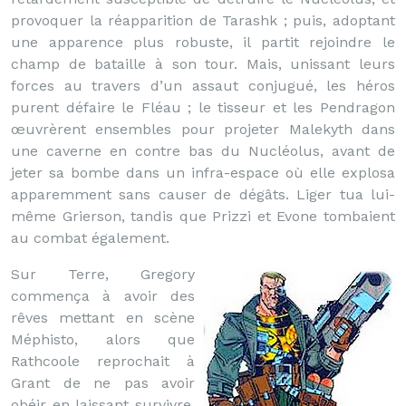
provoquer la réapparition de Tarashk ; puis, adoptant
une apparence plus robuste, il partit rejoindre le
champ de bataille à son tour. Mais, unissant leurs
forces au travers d’un assaut conjugué, les héros
purent défaire le Fléau ; le tisseur et les Pendragon
œuvrèrent ensembles pour projeter Malekyth dans
une caverne en contre bas du Nucléolus, avant de
jeter sa bombe dans un infra-espace où elle explosa
apparemment sans causer de dégâts. Liger tua lui-
même Grierson, tandis que Prizzi et Evone tombaient
au combat également.
Sur Terre, Gregory
commença à avoir des
rêves mettant en scène
Méphisto, alors que
Rathcoole reprochait à
Grant de ne pas avoir
obéir en laissant survivre,