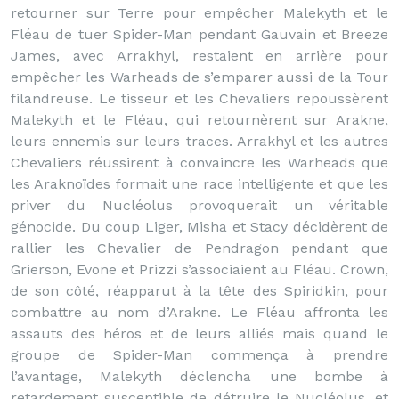
retourner sur Terre pour empêcher Malekyth et le
Fléau de tuer Spider-Man pendant Gauvain et Breeze
James, avec Arrakhyl, restaient en arrière pour
empêcher les Warheads de s’emparer aussi de la Tour
filandreuse. Le tisseur et les Chevaliers repoussèrent
Malekyth et le Fléau, qui retournèrent sur Arakne,
leurs ennemis sur leurs traces. Arrakhyl et les autres
Chevaliers réussirent à convaincre les Warheads que
les Araknoïdes formait une race intelligente et que les
priver du Nucléolus provoquerait un véritable
génocide. Du coup Liger, Misha et Stacy décidèrent de
rallier les Chevalier de Pendragon pendant que
Grierson, Evone et Prizzi s’associaient au Fléau. Crown,
de son côté, réapparut à la tête des Spiridkin, pour
combattre au nom d’Arakne. Le Fléau affronta les
assauts des héros et de leurs alliés mais quand le
groupe de Spider-Man commença à prendre
l’avantage, Malekyth déclencha une bombe à
retardement susceptible de détruire le Nucléolus, et