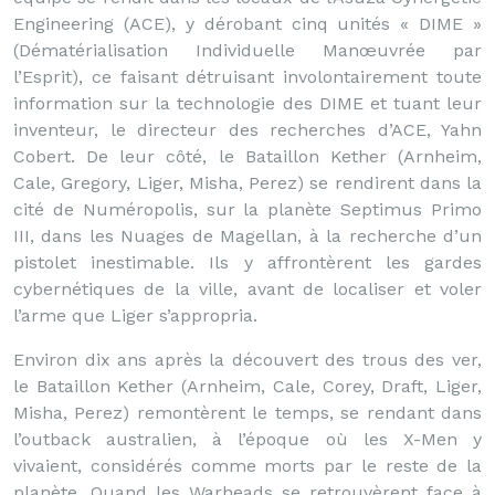
Engineering (ACE), y dérobant cinq unités « DIME »
(Dématérialisation Individuelle Manœuvrée par
l’Esprit), ce faisant détruisant involontairement toute
information sur la technologie des DIME et tuant leur
inventeur, le directeur des recherches d’ACE, Yahn
Cobert. De leur côté, le Bataillon Kether (Arnheim,
Cale, Gregory, Liger, Misha, Perez) se rendirent dans la
cité de Numéropolis, sur la planète Septimus Primo
III, dans les Nuages de Magellan, à la recherche d’un
pistolet inestimable. Ils y affrontèrent les gardes
cybernétiques de la ville, avant de localiser et voler
l’arme que Liger s’appropria.
Environ dix ans après la découvert des trous des ver,
le Bataillon Kether (Arnheim, Cale, Corey, Draft, Liger,
Misha, Perez) remontèrent le temps, se rendant dans
l’outback australien, à l’époque où les X-Men y
vivaient, considérés comme morts par le reste de la
planète. Quand les Warheads se retrouvèrent face à