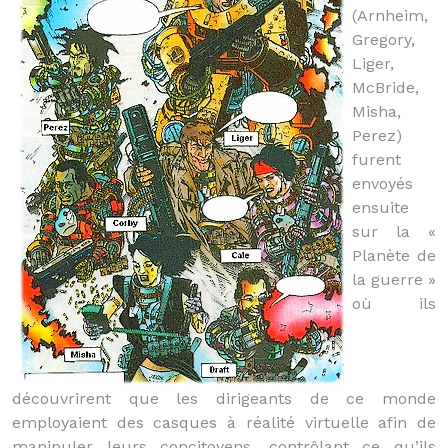
(Arnheim,
Gregory,
Liger,
McBride,
Misha,
Perez)
furent
envoyés
ensuite
sur la «
Planète de
la guerre »
où ils
découvrirent que les dirigeants de ce monde
employaient des casques à réalité virtuelle afin de
manipuler leurs concitoyens, contrôlant ce qu’ils