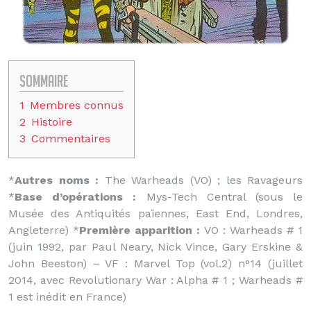
Sommaire
1
Membres connus
2
Histoire
3
Commentaires
*
Autres noms :
The Warheads (VO) ; les Ravageurs
*
Base d’opérations :
Mys-Tech Central (sous le
Musée des Antiquités païennes, East End, Londres,
Angleterre) *
Première apparition :
VO : Warheads # 1
(juin 1992, par Paul Neary, Nick Vince, Gary Erskine &
John Beeston) – VF : Marvel Top (vol.2) n°14 (juillet
2014, avec Revolutionary War : Alpha # 1 ; Warheads #
1 est inédit en France)