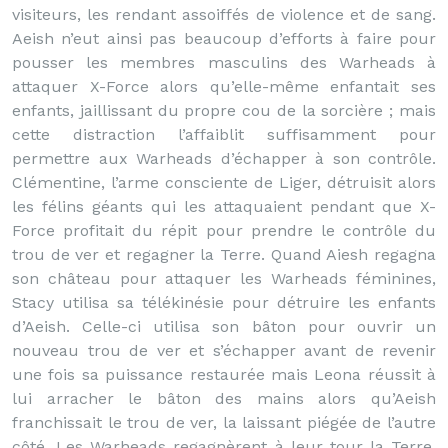
visiteurs, les rendant assoiffés de violence et de sang.
Aeish n’eut ainsi pas beaucoup d’efforts à faire pour
pousser les membres masculins des Warheads à
attaquer X-Force alors qu’elle-même enfantait ses
enfants, jaillissant du propre cou de la sorcière ; mais
cette distraction l’affaiblit suffisamment pour
permettre aux Warheads d’échapper à son contrôle.
Clémentine, l’arme consciente de Liger, détruisit alors
les félins géants qui les attaquaient pendant que X-
Force profitait du répit pour prendre le contrôle du
trou de ver et regagner la Terre. Quand Aiesh regagna
son château pour attaquer les Warheads féminines,
Stacy utilisa sa télékinésie pour détruire les enfants
d’Aeish. Celle-ci utilisa son bâton pour ouvrir un
nouveau trou de ver et s’échapper avant de revenir
une fois sa puissance restaurée mais Leona réussit à
lui arracher le bâton des mains alors qu’Aeish
franchissait le trou de ver, la laissant piégée de l’autre
côté. Les Warheads regagnèrent à leur tour la Terre.