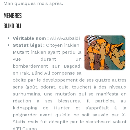
Man quelques mois après.
Membres
Blind Ali
Véritable nom :
Ali Al-Zubaidi
Statut légal :
Citoyen irakien
Mutant irakien ayant perdu la
vue durant un
bombardement sur Bagdad,
en Irak, Blind Ali compense sa
cécité par le développement de ses quatre autres
sens (goût, odorat, ouïe, toucher) à des niveaux
surhumains, une mutation qui se manifesta en
réaction à ses blessures. Il participa au
kidnapping de Hunter et s’apprêtait à la
poignarder avant qu’elle ne soit sauvée par X-
Statix mais fut décapité par le skateboard volant
d’El Guapo.