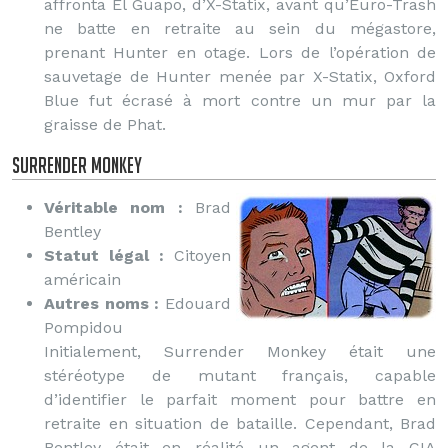
affronta El Guapo, d’X-Statix, avant qu’Euro-Trash
ne batte en retraite au sein du mégastore,
prenant Hunter en otage. Lors de l’opération de
sauvetage de Hunter menée par X-Statix, Oxford
Blue fut écrasé à mort contre un mur par la
graisse de Phat.
Surrender Monkey
Véritable nom :
Brad
Bentley
Statut légal :
Citoyen
américain
Autres noms :
Edouard
Pompidou
Initialement, Surrender Monkey était une
stéréotype de mutant français, capable
d’identifier le parfait moment pour battre en
retraite en situation de bataille. Cependant, Brad
Bentley était en réalité un agent de la CIA