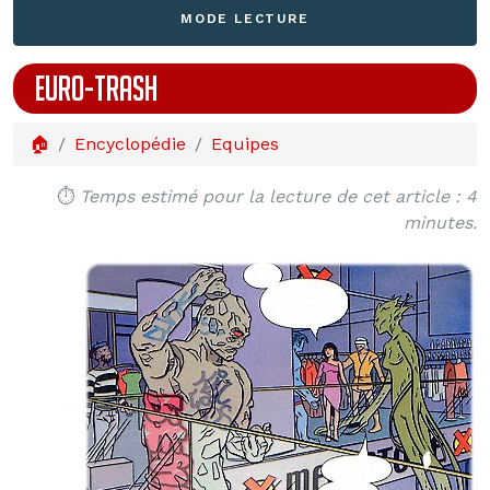
MODE LECTURE
EURO-TRASH
🏠
Encyclopédie
Equipes
⏱️
Temps estimé pour la lecture de cet article : 4
minutes.