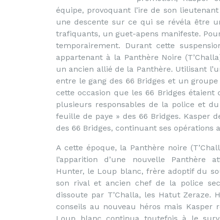
équipe, provoquant l’ire de son lieutenan
une descente sur ce qui se révéla être u
trafiquants, un guet-apens manifeste. Pour
temporairement. Durant cette suspensi
appartenant à la Panthère Noire (T’Challa)
un ancien allié de la Panthère. Utilisant l
entre le gang des 66 Bridges et un groupe 
cette occasion que les 66 Bridges étaient 
plusieurs responsables de la police et d
feuille de paye » des 66 Bridges. Kasper d
des 66 Bridges, continuant ses opérations a
A cette époque, la Panthère noire (T’Chall
l’apparition d’une nouvelle Panthère att
Hunter, le Loup blanc, frère adoptif du s
son rival et ancien chef de la police s
dissoute par T’Challa, les Hatut Zeraze. 
conseils au nouveau héros mais Kasper r
Loup blanc continua toutefois à le surve