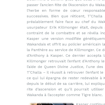
passer l’ancien Rite de l’Ascension du Waka
l’herbe en forme de cœur responsable 
successives. Bien que réticent, T’Challa 
préalablement faire face au chef du Wakan
usurpateur Erik Killmonger était, depui
contraint de le combattre et se révéla i
Kasper une version modifiée génétiqueme
Wakandais et offrit au policier américain l
la Panthère au service de Killmonger. Ce de
d’Anthony à Kasper. Ce dernier accepta l
Killmonger retrouvait l’enfant d’Anthony le 
l’aide de Queen Divine Justice, l’une des
T’Challa – il réussit à retrouver l’enfant l
ce qui lui épargna de rester redevable à K
depuis le début de sa carrière, lui expliqua
rite d’ascension et qu’il pourrait utilise
Wakanda à l’accepter comme Tigre blanc.
Kasper continua 