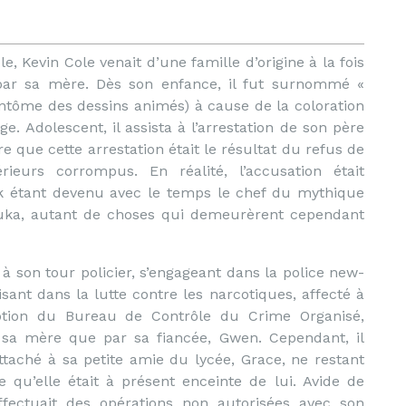
e, Kevin Cole venait d’une famille d’origine à la fois
, par sa mère. Dès son enfance, il fut surnommé «
antôme des dessins animés) à cause de la coloration
e. Adolescent, il assista à l’arrestation de son père
e que cette arrestation était le résultat du refus de
eurs corrompus. En réalité, l’accusation était
ck étant devenu avec le temps le chef du mythique
uka, autant de choses qui demeurèrent cependant
 à son tour policier, s’engageant dans la police new-
isant dans la lutte contre les narcotiques, affecté à
ption du Bureau de Contrôle du Crime Organisé,
 sa mère que par sa fiancée, Gwen. Cependant, il
taché à sa petite amie du lycée, Grace, ne restant
qu’elle était à présent enceinte de lui. Avide de
ffectuait des opérations non autorisées avec son