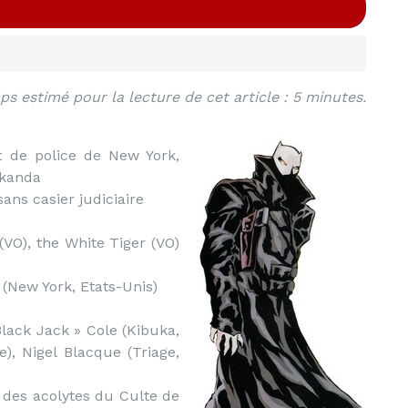
s estimé pour la lecture de cet article : 5 minutes.
 de police de New York,
akanda
ans casier judiciaire
VO), the White Tiger (VO)
(New York, Etats-Unis)
lack Jack » Cole (Kibuka,
), Nigel Blacque (Triage,
es acolytes du Culte de