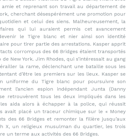
 amie et reprenant son travail au département de
York, cherchant désespérément une promotion pour
quotidien et celui des siens. Malheureusement, la
ffaires qui lui auraient permis cet avancement
edevenir le Tigre blanc et nier ainsi son identité
aire pour tirer partie des arrestations. Kasper apprit
ntacts corrompus des 66 Bridges étaient transportés
 de New York. Jim Rhodes, qui s’intéressait au gang
dérailler la rame, déclenchant une bataille sous les
tentant d’être les premiers sur les lieux. Kasper se
 son uniforme du Tigre blanc pour poursuivre son
ment l’ancien espion indépendant Junta (Danny
s se retrouvèrent tous les deux impliqués dans les
s aida alors à échapper à la police, qui réussit
des avait placé un traceur chimique sur le « Money
nts des 66 Bridges et remonter la filière jusqu’aux
ah X, un religieux musulman du quartier, les trois
e un terme aux activités des 66 Bridges.