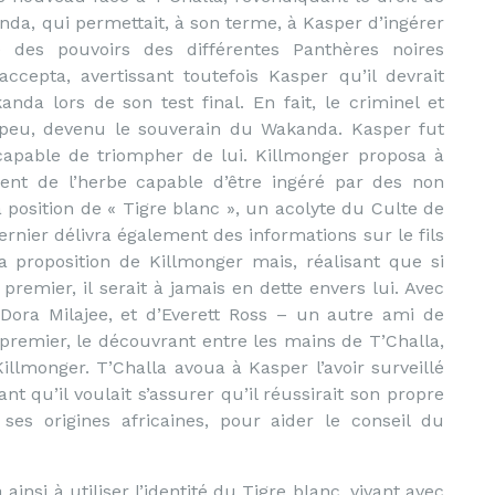
nda, qui permettait, à son terme, à Kasper d’ingérer
des pouvoirs des différentes Panthères noires
accepta, avertissant toutefois Kasper qu’il devrait
da lors de son test final. En fait, le criminel et
s peu, devenu le souverain du Wakanda. Kasper fut
ncapable de triompher de lui. Killmonger proposa à
nt de l’herbe capable d’être ingéré par des non
a position de « Tigre blanc », un acolyte du Culte de
rnier délivra également des informations sur le fils
a proposition de Killmonger mais, réalisant que si
premier, il serait à jamais en dette envers lui. Avec
 Dora Milajee, et d’Everett Ross – un autre ami de
e premier, le découvrant entre les mains de T’Challa,
illmonger. T’Challa avoua à Kasper l’avoir surveillé
nt qu’il voulait s’assurer qu’il réussirait son propre
r ses origines africaines, pour aider le conseil du
ainsi à utiliser l’identité du Tigre blanc, vivant avec