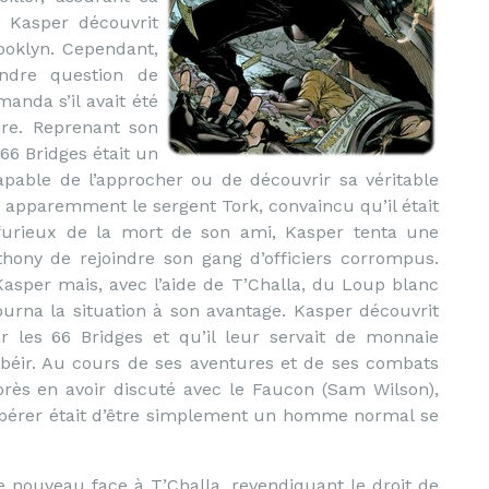
t, Kasper découvrit
rooklyn. Cependant,
ndre question de
anda s’il avait été
ire. Reprenant son
66 Bridges était un
pable de l’approcher ou de découvrir sa véritable
a apparemment le sergent Tork, convaincu qu’il était
t furieux de la mort de son ami, Kasper tenta une
ony de rejoindre son gang d’officiers corrompus.
asper mais, avec l’aide de T’Challa, du Loup blanc
urna la situation à son avantage. Kasper découvrit
ar les 66 Bridges et qu’il leur servait de monnaie
 obéir. Au cours de ses aventures et de ses combats
après en avoir discuté avec le Faucon (Sam Wilson),
espérer était d’être simplement un homme normal se
de nouveau face à T’Challa, revendiquant le droit de