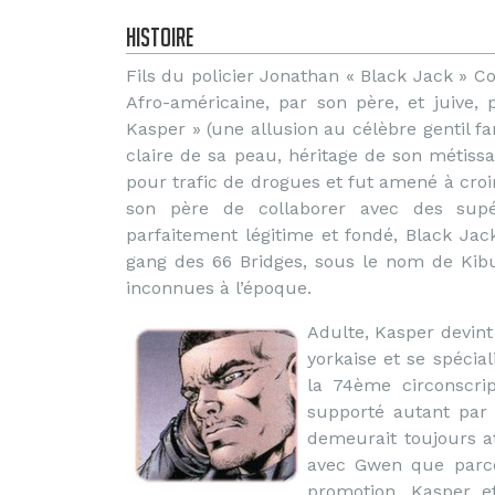
Histoire
Fils du policier Jonathan « Black Jack » Col
Afro-américaine, par son père, et juive
Kasper » (une allusion au célèbre gentil f
claire de sa peau, héritage de son métissag
pour trafic de drogues et fut amené à croir
son père de collaborer avec des supéri
parfaitement légitime et fondé, Black Ja
gang des 66 Bridges, sous le nom de Kib
inconnues à l’époque.
Adulte, Kasper devint
yorkaise et se spécial
la 74ème circonscri
supporté autant par
demeurait toujours at
avec Gwen que parce 
promotion, Kasper e