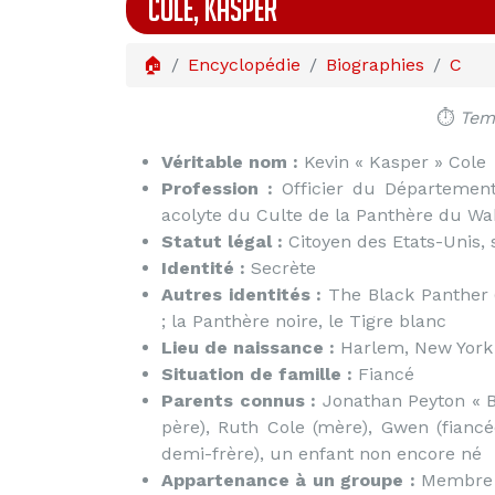
COLE, KASPER
🏠
Encyclopédie
Biographies
C
⏱️
Temp
Véritable nom :
Kevin « Kasper » Cole
Profession :
Officier du Département
acolyte du Culte de la Panthère du W
Statut légal :
Citoyen des Etats-Unis, s
Identité :
Secrète
Autres identités :
The Black Panther (
; la Panthère noire, le Tigre blanc
Lieu de naissance :
Harlem, New York 
Situation de famille :
Fiancé
Parents connus :
Jonathan Peyton « B
père), Ruth Cole (mère), Gwen (fiancée
demi-frère), un enfant non encore né
Appartenance à un groupe :
Membre d