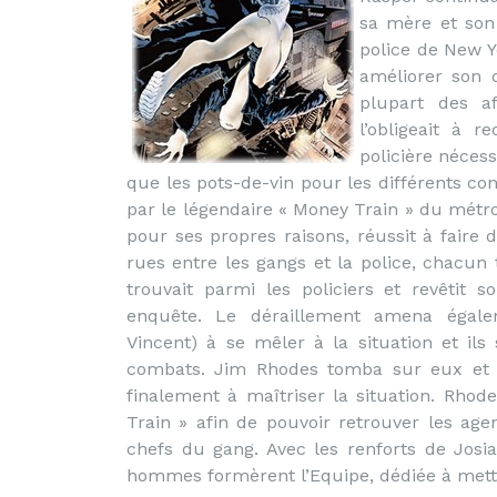
sa mère et son
police de New 
améliorer son 
plupart des a
l’obligeait à r
policière nécess
que les pots-de-vin pour les différents co
par le légendaire « Money Train » du métro
pour ses propres raisons, réussit à faire 
rues entre les gangs et la police, chacun 
trouvait parmi les policiers et revêtit
enquête. Le déraillement amena égale
Vincent) à se mêler à la situation et il
combats. Jim Rhodes tomba sur eux et le
finalement à maîtriser la situation. Rho
Train » afin de pouvoir retrouver les age
chefs du gang. Avec les renforts de Josi
hommes formèrent l’Equipe, dédiée à mettr