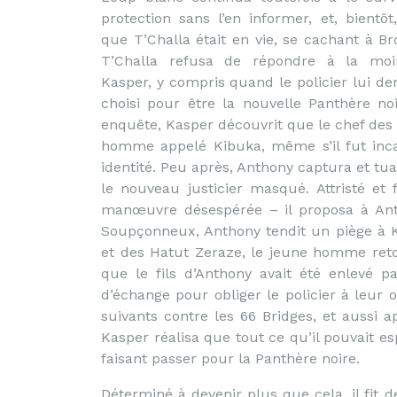
protection sans l’en informer, et, bientô
que T’Challa était en vie, se cachant à B
T’Challa refusa de répondre à la moi
Kasper, y compris quand le policier lui dem
choisi pour être la nouvelle Panthère no
enquête, Kasper découvrit que le chef des 
homme appelé Kibuka, même s’il fut inca
identité. Peu après, Anthony captura et tu
le nouveau justicier masqué. Attristé e
manœuvre désespérée – il proposa à Anth
Soupçonneux, Anthony tendit un piège à K
et des Hatut Zeraze, le jeune homme reto
que le fils d’Anthony avait été enlevé p
d’échange pour obliger le policier à leur
suivants contre les 66 Bridges, et aussi 
Kasper réalisa que tout ce qu’il pouvait 
faisant passer pour la Panthère noire.
Déterminé à devenir plus que cela, il fit 