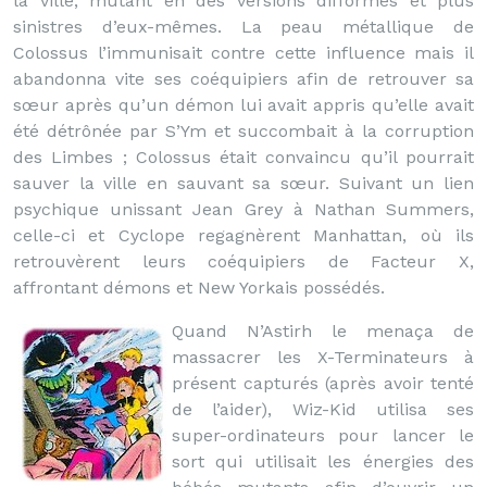
la ville, mutant en des versions difformes et plus
sinistres d’eux-mêmes. La peau métallique de
Colossus l’immunisait contre cette influence mais il
abandonna vite ses coéquipiers afin de retrouver sa
sœur après qu’un démon lui avait appris qu’elle avait
été détrônée par S’Ym et succombait à la corruption
des Limbes ; Colossus était convaincu qu’il pourrait
sauver la ville en sauvant sa sœur. Suivant un lien
psychique unissant Jean Grey à Nathan Summers,
celle-ci et Cyclope regagnèrent Manhattan, où ils
retrouvèrent leurs coéquipiers de Facteur X,
affrontant démons et New Yorkais possédés.
Quand N’Astirh le menaça de
massacrer les X-Terminateurs à
présent capturés (après avoir tenté
de l’aider), Wiz-Kid utilisa ses
super-ordinateurs pour lancer le
sort qui utilisait les énergies des