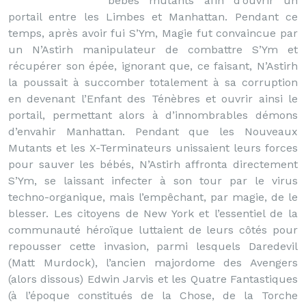
bébés mutants afin d’ouvrir un
portail entre les Limbes et Manhattan. Pendant ce
temps, après avoir fui S’Ym, Magie fut convaincue par
un N’Astirh manipulateur de combattre S’Ym et
récupérer son épée, ignorant que, ce faisant, N’Astirh
la poussait à succomber totalement à sa corruption
en devenant l’Enfant des Ténèbres et ouvrir ainsi le
portail, permettant alors à d’innombrables démons
d’envahir Manhattan. Pendant que les Nouveaux
Mutants et les X-Terminateurs unissaient leurs forces
pour sauver les bébés, N’Astirh affronta directement
S’Ym, se laissant infecter à son tour par le virus
techno-organique, mais l’empêchant, par magie, de le
blesser. Les citoyens de New York et l’essentiel de la
communauté héroïque luttaient de leurs côtés pour
repousser cette invasion, parmi lesquels Daredevil
(Matt Murdock), l’ancien majordome des Avengers
(alors dissous) Edwin Jarvis et les Quatre Fantastiques
(à l’époque constitués de la Chose, de la Torche