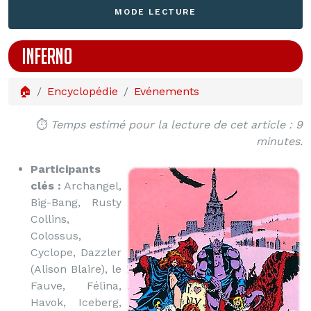
MODE LECTURE
INFERNO
🏠
Encyclopédie
Evénements
⏱️
Temps estimé pour la lecture de cet article : 9
minutes.
Participants
clés :
Archangel,
Big-Bang, Rusty
Collins,
Colossus,
Cyclope, Dazzler
(Alison Blaire), le
Fauve, Félina,
Havok, Iceberg,