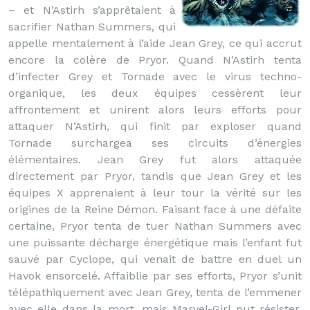
– et N’Astirh s’apprêtaient à
sacrifier Nathan Summers, qui
appelle mentalement à l’aide Jean Grey, ce qui accrut
encore la colère de Pryor. Quand N’Astirh tenta
d’infecter Grey et Tornade avec le virus techno-
organique, les deux équipes cessèrent leur
affrontement et unirent alors leurs efforts pour
attaquer N’Astirh, qui finit par exploser quand
Tornade surchargea ses circuits d’énergies
élémentaires. Jean Grey fut alors attaquée
directement par Pryor, tandis que Jean Grey et les
équipes X apprenaient à leur tour la vérité sur les
origines de la Reine Démon. Faisant face à une défaite
certaine, Pryor tenta de tuer Nathan Summers avec
une puissante décharge énergétique mais l’enfant fut
sauvé par Cyclope, qui venait de battre en duel un
Havok ensorcelé. Affaiblie par ses efforts, Pryor s’unit
télépathiquement avec Jean Grey, tenta de l’emmener
avec elle dans la mort, mais Marvel-Girl put résister,