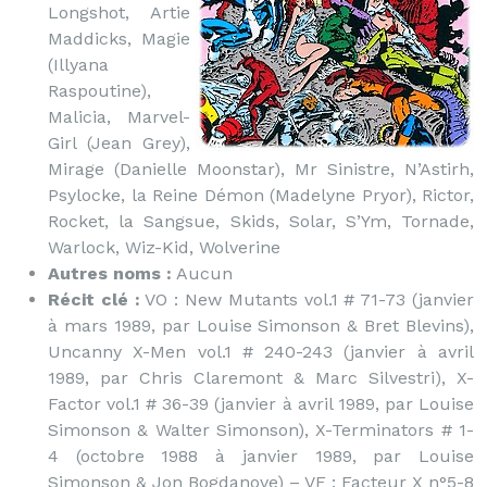
Longshot, Artie
Maddicks, Magie
(Illyana
Raspoutine),
Malicia, Marvel-
Girl (Jean Grey),
Mirage (Danielle Moonstar), Mr Sinistre, N’Astirh,
Psylocke, la Reine Démon (Madelyne Pryor), Rictor,
Rocket, la Sangsue, Skids, Solar, S’Ym, Tornade,
Warlock, Wiz-Kid, Wolverine
Autres noms :
Aucun
Récit clé :
VO : New Mutants vol.1 # 71-73 (janvier
à mars 1989, par Louise Simonson & Bret Blevins),
Uncanny X-Men vol.1 # 240-243 (janvier à avril
1989, par Chris Claremont & Marc Silvestri), X-
Factor vol.1 # 36-39 (janvier à avril 1989, par Louise
Simonson & Walter Simonson), X-Terminators # 1-
4 (octobre 1988 à janvier 1989, par Louise
Simonson & Jon Bogdanove) – VF : Facteur X n°5-8