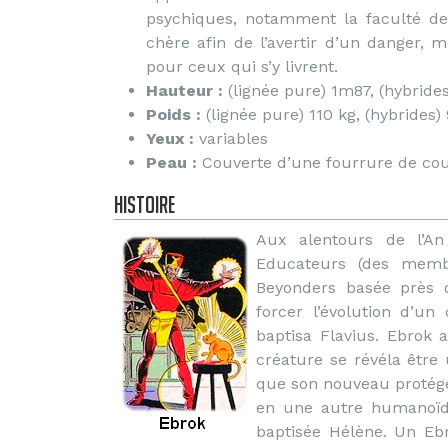
psychiques, notamment la faculté de 
chère afin de l’avertir d’un danger, 
pour ceux qui s’y livrent.
Hauteur :
(lignée pure) 1m87, (hybride
Poids :
(lignée pure) 110 kg, (hybrides)
Yeux :
variables
Peau :
Couverte d’une fourrure de cou
Histoire
Aux alentours de l’An
Educateurs (des membr
Beyonders basée près d
forcer l’évolution d’u
baptisa Flavius. Ebrok a
créature se révéla être
que son nouveau protégé
en une autre humanoïde
baptisée Hélène. Un Ebr