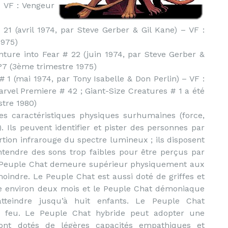
– VF : Vengeur
 21 (avril 1974, par Steve Gerber & Gil Kane) – VF :
1975)
ture into Fear # 22 (juin 1974, par Steve Gerber &
n°7 (3ème trimestre 1975)
# 1 (mai 1974, par Tony Isabelle & Don Perlin) – VF :
arvel Premiere # 42 ; Giant-Size Creatures # 1 a été
tre 1980)
 caractéristiques physiques surhumaines (force,
s). Ils peuvent identifier et pister des personnes par
rtion infrarouge du spectre lumineux ; ils disposent
ntendre des sons trop faibles pour être perçus par
 Peuple Chat demeure supérieur physiquement aux
indre. Le Peuple Chat est aussi doté de griffes et
re environ deux mois et le Peuple Chat démoniaque
tteindre jusqu’à huit enfants. Le Peuple Chat
 feu. Le Peuple Chat hybride peut adopter une
nt dotés de légères capacités empathiques et