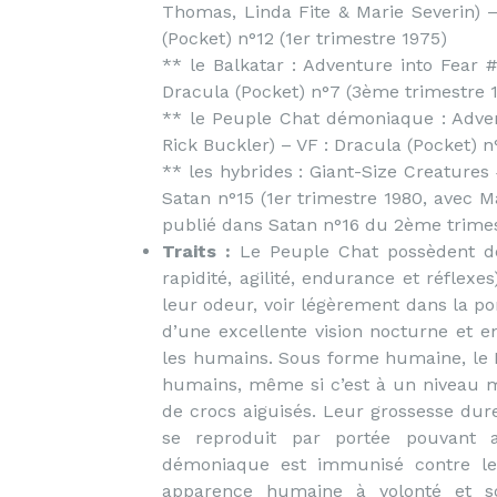
Thomas, Linda Fite & Marie Severin) 
(Pocket) n°12 (1er trimestre 1975)
** le Balkatar : Adventure into Fear #
Dracula (Pocket) n°7 (3ème trimestre 
** le Peuple Chat démoniaque : Adven
Rick Buckler) – VF : Dracula (Pocket) 
** les hybrides : Giant-Size Creatures 
Satan n°15 (1er trimestre 1980, avec M
publié dans Satan n°16 du 2ème trimes
Traits :
Le Peuple Chat possèdent des
rapidité, agilité, endurance et réflexe
leur odeur, voir légèrement dans la po
d’une excellente vision nocturne et e
les humains. Sous forme humaine, le
humains, même si c’est à un niveau mo
de crocs aiguisés. Leur grossesse du
se reproduit par portée pouvant a
démoniaque est immunisé contre le
apparence humaine à volonté et so