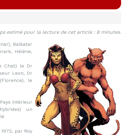
s estimé pour la lecture de cet article : 8 minutes.
nar), Balkatar
érark, Hélène,
 Chat) le Dr
sseur Leon, Dr
Florence), le
 Pays intérieur
hybrides) un
ié
 1972, par Roy