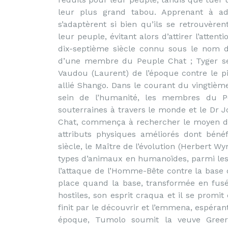
leur plus grand tabou. Apprenant à ad
s’adaptèrent si bien qu’ils se retrouvère
leur peuple, évitant alors d’attirer l’atten
dix-septième siècle connu sous le nom de 
d’une membre du Peuple Chat ; Tyger se 
Vaudou (Laurent) de l’époque contre le p
allié Shango. Dans le courant du vingtième
sein de l’humanité, les membres du P
souterraines à travers le monde et le Dr 
Chat, commença à rechercher le moyen de
attributs physiques améliorés dont béné
siècle, le Maître de l’évolution (Herbert W
types d’animaux en humanoïdes, parmi lesqu
l’attaque de l’Homme-Bête contre la bas
place quand la base, transformée en fus
hostiles, son esprit craqua et il se promi
finit par le découvrir et l’emmena, espéra
époque, Tumolo soumit la veuve Greer