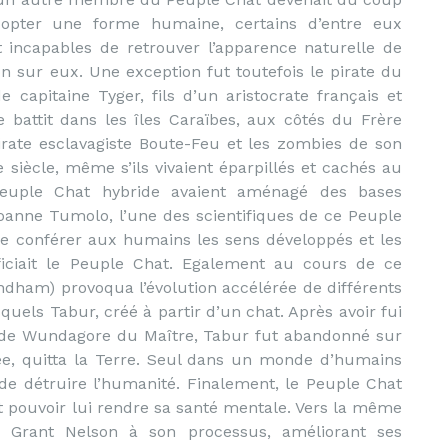
opter une forme humaine, certains d’entre eux
nt incapables de retrouver l’apparence naturelle de
tion sur eux. Une exception fut toutefois le pirate du
capitaine Tyger, fils d’un aristocrate français et
battit dans les îles Caraïbes, aux côtés du Frère
irate esclavagiste Boute-Feu et les zombies de son
 siècle, même s’ils vivaient éparpillés et cachés au
euple Chat hybride avaient aménagé des bases
Joanne Tumolo, l’une des scientifiques de ce Peuple
 conférer aux humains les sens développés et les
ficiait le Peuple Chat. Egalement au cours de ce
yndham) provoqua l’évolution accélérée de différents
els Tabur, créé à partir d’un chat. Après avoir fui
e de Wundagore du Maître, Tabur fut abandonné sur
ée, quitta la Terre. Seul dans un monde d’humains
t de détruire l’humanité. Finalement, le Peuple Chat
nt pouvoir lui rendre sa santé mentale. Vers la même
 Grant Nelson à son processus, améliorant ses