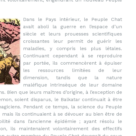
Dans le Pays intérieur, le Peuple Chat
avait aboli la guerre en l’espace d’un
siècle et leurs prouesses scientifiques
croissantes leur permit de guérir les
maladies, y compris les plus létales.
Continuant cependant à se reproduire
par portée, ils commencèrent à épuiser
les ressources limitées de leur
dimension, tandis que la nature
maléfique intrinsèque de leur domaine
 Bien que leurs maîtres d’origine, à l’exception de
on, soient disparus, le Balkatar continuait à être
magiciens. Pendant ce temps, la science du Peuple
 mais ils continuaient à se dévouer au bien être de
bilité dans l’ancienne épidémie ; ayant résolu le
, ils maintenaient volontairement des effectifs
r un autre membre du Peuple Chat devenait du coup