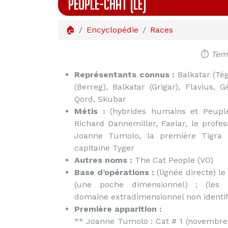
PEUPLE-CHAT (LE)
🏠
Encyclopédie
Races
⏱️
Temp
Représentants connus :
Balkatar (Tég
(Berreg), Balkatar (Grigar), Flavius, G
Qord, Skubar
Métis :
(hybrides humains et Peuple
Richard Dannemiller, Faelar, le profe
Joanne Tumolo, la première Tigra (
capitaine Tyger
Autres noms :
The Cat People (VO)
Base d’opérations :
(lignée directe) le
(une poche dimensionnel) ; (les 
domaine extradimensionnel non identif
Première apparition :
** Joanne Tumolo : Cat # 1 (novembre