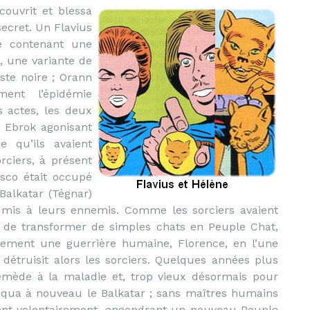
ouvrit et blessa
ecret. Un Flavius
e contenant une
», une variante de
este noire ; Orann
ment l’épidémie
 actes, les deux
 Ebrok agonisant
e qu’ils avaient
rciers, à présent
sco était occupé
 Balkatar (Tégnar)
soumis à leurs ennemis. Comme les sorciers avaient
t de transformer de simples chats en Peuple Chat,
ement une guerrière humaine, Florence, en l’une
i détruisit alors les sorciers. Quelques années plus
remède à la maladie et, trop vieux désormais pour
voqua à nouveau le Balkatar ; sans maîtres humains
èrent volontairement, engendrant un nouveau Peuple