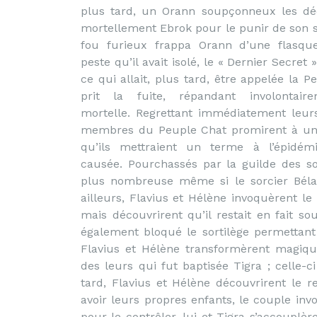
plus tard, un Orann soupçonneux les déc
mortellement Ebrok pour le punir de son s
fou furieux frappa Orann d’une flasqu
peste qu’il avait isolé, le « Dernier Secret 
ce qui allait, plus tard, être appelée la P
prit la fuite, répandant involontaire
mortelle. Regrettant immédiatement leurs
membres du Peuple Chat promirent à un
qu’ils mettraient un terme à l’épidémi
causée. Pourchassés par la guilde des so
plus nombreuse même si le sorcier Béla
ailleurs, Flavius et Hélène invoquèrent le
mais découvrirent qu’il restait en fait 
également bloqué le sortilège permettan
Flavius et Hélène transformèrent magiqu
des leurs qui fut baptisée Tigra ; celle-c
tard, Flavius et Hélène découvrirent le 
avoir leurs propres enfants, le couple in
pour le contrôler, lui et Tigra s’accoupl