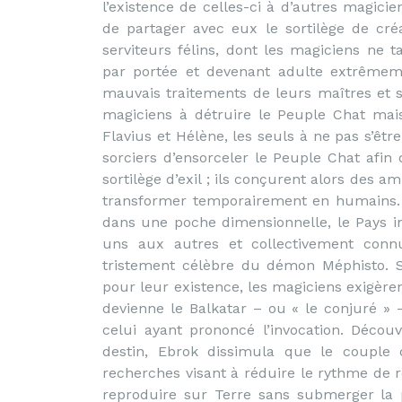
l’existence de celles-ci à d’autres magicie
de partager avec eux le sortilège de cré
serviteurs félins, dont les magiciens ne 
par portée et devenant adulte extrêmeme
mauvais traitements de leurs maîtres et se
magiciens à détruire le Peuple Chat mais
Flavius et Hélène, les seuls à ne pas s’être
sorciers d’ensorceler le Peuple Chat afi
sortilège d’exil ; ils conçurent alors des 
transformer temporairement en humains. 
dans une poche dimensionnelle, le Pays in
uns aux autres et collectivement conn
tristement célèbre du démon Méphisto. S
pour leur existence, les magiciens exigè
devienne le Balkatar – ou « le conjuré » –
celui ayant prononcé l’invocation. Déco
destin, Ebrok dissimula que le couple 
recherches visant à réduire le rythme de r
reproduire sur Terre sans submerger la