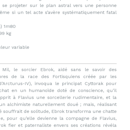
se projeter sur le plan astral vers une personne
même si un tel acte s’avère systématiquement fatal
s) 1m80
 99 kg
leur variable
 Mil, le sorcier Ebrok, aidé sans le savoir des
es de la race des Fortisquiens créée par les
’Arcturus-IV), invoqua le principat Cyttorak pour
n chat en un humanoïde doté de conscience, qu’il
pprit à Flavius une sorcellerie rudimentaire, et la
 un alchimiste naturellement doué ; mais, réalisant
 souffrait de solitude, Ebrok transforma une chatte
, pour qu’elle devienne la compagne de Flavius,
ok fier et paternaliste envers ses créations révéla