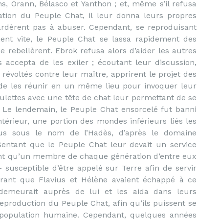
ns, Orann, Bélasco et Yanthon ; et, même s’il refusa
ation du Peuple Chat, il leur donna leurs propres
tardèrent pas à abuser. Cependant, se reproduisant
nt vite, le Peuple Chat se lassa rapidement des
 rebellèrent. Ebrok refusa alors d’aider les autres
 accepta de les exiler ; écoutant leur discussion,
 révoltés contre leur maître, apprirent le projet des
n de les réunir en un même lieu pour invoquer leur
amulettes avec une tête de chat leur permettant de se
Le lendemain, le Peuple Chat ensorcelé fut banni
térieur, une portion des mondes inférieurs liés les
us sous le nom de l’Hadès, d’après le domaine
entant que le Peuple Chat leur devait un service
rent qu’un membre de chaque génération d’entre eux
 susceptible d’être appelé sur Terre afin de servir
uvrant que Flavius et Hélène avaient échappé à ce
demeurait auprès de lui et les aida dans leurs
eproduction du Peuple Chat, afin qu’ils puissent se
 population humaine.
Cependant, quelques années