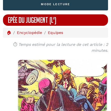
MODE LECTURE
EPÉE DU JUGEMENT (L')
🏠
Encyclopédie
Equipes
⏱️
Temps estimé pour la lecture de cet article : 2
minutes.