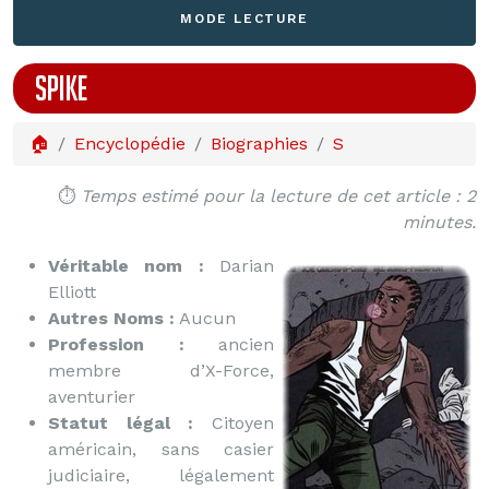
MODE LECTURE
SPIKE
🏠
Encyclopédie
Biographies
S
⏱️
Temps estimé pour la lecture de cet article : 2
minutes.
Véritable nom :
Darian
Elliott
Autres Noms :
Aucun
Profession :
ancien
membre d’X-Force,
aventurier
Statut légal :
Citoyen
américain, sans casier
judiciaire, légalement