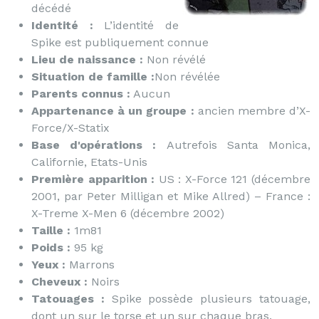
décédé
Identité :
L’identité de
Spike est publiquement connue
Lieu de naissance :
Non révélé
Situation de famille :
Non révélée
Parents connus :
Aucun
Appartenance à un groupe :
ancien membre d’X-
Force/X-Statix
Base d'opérations :
Autrefois Santa Monica,
Californie, Etats-Unis
Première apparition :
US : X-Force 121 (décembre
2001, par Peter Milligan et Mike Allred) – France :
X-Treme X-Men 6 (décembre 2002)
Taille :
1m81
Poids :
95 kg
Yeux :
Marrons
Cheveux :
Noirs
Tatouages :
Spike possède plusieurs tatouage,
dont un sur le torse et un sur chaque bras.