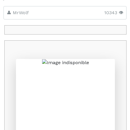
👤 MrWolf
10343 👁️
Promo