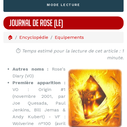
MODE LECTURE
JOURNAL DE ROSE (LE)
🏠
Encyclopédie
Equipements
⏱️
Temps estimé pour la lecture de cet article : 1
minute.
Autres noms :
Rose's
Diary (VO)
Première apparition :
VO : Origin #1
(novembre 2001, par
Joe Quesada, Paul
Jenkins, Bill Jemas &
Andy Kubert) - VF :
Wolverine n°100 (avril