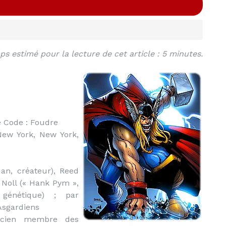
s estimé pour la lecture de cet article : 5 minutes.
e Code : Foudre
New York, New York,
an, créateur), Reed
i Noll (« Hank Pym »,
 génétique) ; par
Asgardiens
ien membre des