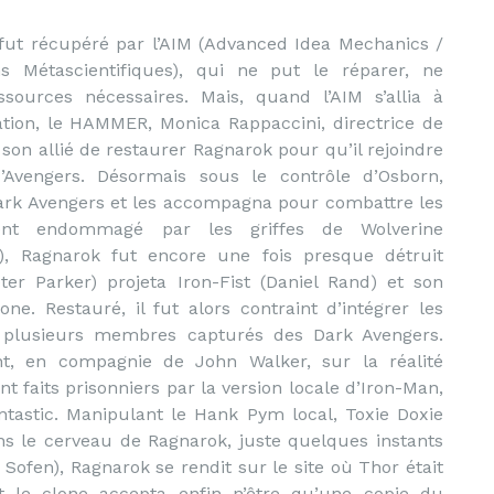
fut récupéré par l’AIM (Advanced Idea Mechanics /
ions Métascientifiques), qui ne put le réparer, ne
sources nécessaires. Mais, quand l’AIM s’allia à
ation, le HAMMER, Monica Rappaccini, directrice de
à son allié de restaurer Ragnarok pour qu’il rejoindre
’Avengers. Désormais sous le contrôle d’Osborn,
Dark Avengers et les accompagna pour combattre les
ent endommagé par les griffes de Wolverine
), Ragnarok fut encore une fois presque détruit
er Parker) projeta Iron-Fist (Daniel Rand) et son
one. Restauré, il fut alors contraint d’intégrer les
plusieurs membres capturés des Dark Avengers.
nt, en compagnie de John Walker, sur la réalité
ent faits prisonniers par la version locale d’Iron-Man,
ntastic. Manipulant le Hank Pym local, Toxie Doxie
ans le cerveau de Ragnarok, juste quelques instants
 Sofen), Ragnarok se rendit sur le site où Thor était
t le clone accepta enfin n’être qu’une copie du