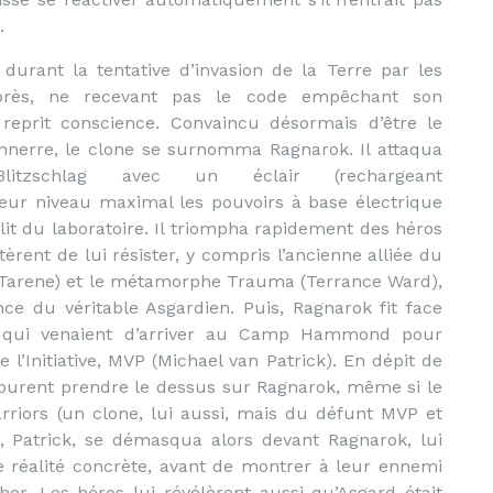
.
 durant la tentative d’invasion de la Terre par les
près, ne recevant pas le code empêchant son
e reprit conscience. Convaincu désormais d’être le
onnerre, le clone se surnomma Ragnarok. Il attaqua
litzschlag avec un éclair (rechargeant
leur niveau maximal les pouvoirs à base électrique
llit du laboratoire. Il triompha rapidement des héros
entèrent de lui résister, y compris l’ancienne alliée du
l (Tarene) et le métamorphe Trauma (Terrance Ward),
nce du véritable Asgardien. Puis, Ragnarok fit face
 qui venaient d’arriver au Camp Hammond pour
l’Initiative, MVP (Michael van Patrick). En dépit de
ne purent prendre le dessus sur Ragnarok, même si le
rriors (un clone, lui aussi, mais du défunt MVP et
l, Patrick, se démasqua alors devant Ragnarok, lui
e réalité concrète, avant de montrer à leur ennemi
or. Les héros lui révélèrent aussi qu’Asgard était