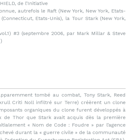
ELD, de l’Initiative
nnue, autrefois le Raft (New York, New York, Etats-
onnecticut, Etats-Unis), la Tour Stark (New York,
(vol.1) #3 (septembre 2006, par Mark Millar & Steve
)
 apparemment tombé au combat, Tony Stark, Reed
ull Criti Noll infiltré sur Terre) créèrent un clone
omposants organiques du clone furent développés à
ux de Thor que Stark avait acquis dès la première
initialement « Nom de Code : Foudre » par l’agence
achevé durant la « guerre civile » de la communauté
 à l’adoption du Superhuman Registration Act (SRA).