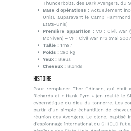
Thunderbolts, des Dark Avengers, du SHI
Base d'opérations :
Actuellement inco
Unis), auparavant le Camp Hammond (C
Etats-Unis)
Première apparition :
VO : Civil War 
McNiven) – VF : Civil War n°3 (mai 2007
Taille :
1m97
Poids :
290 kg
Yeux :
Bleus
Cheveux :
Blonds
Histoire
Pour remplacer Thor Odinson, qui était
Richards et « Hank Pym » (en réalité le Skr
cybernétique du dieu du tonnerre. Les c
partir d’un simple échantillon de cheve
réunion des Avengers. Le clone, baptisé 
d’espionnage international du SHIELD fut 
héroïque des Etats-Unis, déclenchée suite