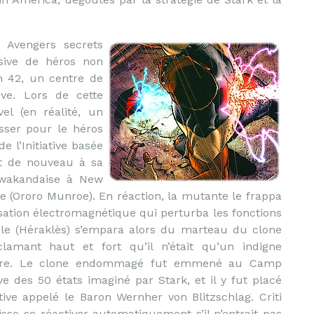
 Avengers secrets
sive de héros non
n 42, un centre de
ive. Lors de cette
vel (en réalité, un
asser pour le héros
e l’Initiative basée
nt de nouveau à sa
e wakandaise à New
e (Ororo Munroe). En réaction, la mutante le frappa
sation électromagnétique qui perturba les fonctions
ule (Héraklès) s’empara alors du marteau du clone
lamant haut et fort qu’il n’était qu’un indigne
nerre. Le clone endommagé fut emmené au Camp
ve des 50 états imaginé par Stark, et il y fut placé
ative appelé le Baron Wernher von Blitzschlag. Criti
sse se réactiver automatiquement s’il n’entrait pas