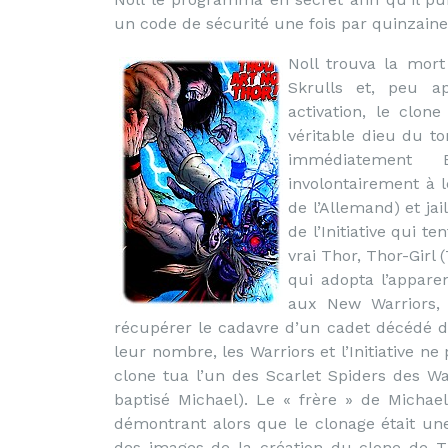
un code de sécurité une fois par quinzaine
Noll trouva la mort
Skrulls et, peu a
activation, le clon
véritable dieu du t
immédiatement B
involontairement à 
de l’Allemand) et jai
de l’Initiative qui t
vrai Thor, Thor-Gir
qui adopta l’appare
aux New Warriors,
récupérer le cadavre d’un cadet décédé de 
leur nombre, les Warriors et l’Initiative 
clone tua l’un des Scarlet Spiders des Wa
baptisé Michael). Le « frère » de Michae
démontrant alors que le clonage était un
des images de la création du clone de Th