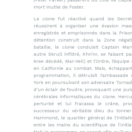
mort inutile de Foster.
Le clone fut réactivé quand les Secret
réussirent à organiser une évasion mas
enregistrés et emprisonnés dans la Priso
détention construit dans la Zone négat
bataille, le clone conduisit Captain Mar
autre Skrull infiltré, Khn’nr, se faisant p
kree décédé, Mar-Vell) et l’Ordre, l’équipe d
en Californie au combat. Mais, échappa
programmation, il détruisit l’ambassad
York en poursuivant son adversaire Tornad
d’un éclair de foudre, provoquant une pul
cérébrales informatiques du clone. Herc
perturbé et lui fracassa le crâne, proc
successeur du véritable dieu du ton
Hammond, le quartier général de l’Initiati
entre les mains du scientifique de l’Initi
Noll le programma en secret afin qu’il pui