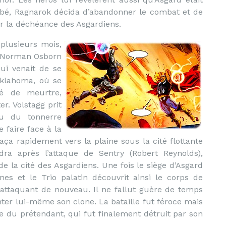
rbé, Ragnarok décida d’abandonner le combat et de
or la déchéance des Asgardiens.
plusieurs mois,
e Norman Osborn
ui venait de se
Oklahoma, où se
sé de meurtre,
r. Volstagg prit
eu du tonnerre
e faire face à la
ça rapidement vers la plaine sous la cité flottante
ndra après l’attaque de Sentry (Robert Reynolds),
e la cité des Asgardiens. Une fois le siège d’Asgard
ines et le Trio palatin découvrit ainsi le corps de
s attaquant de nouveau. Il ne fallut guère de temps
nter lui-même son clone. La bataille fut féroce mais
le du prétendant, qui fut finalement détruit par son