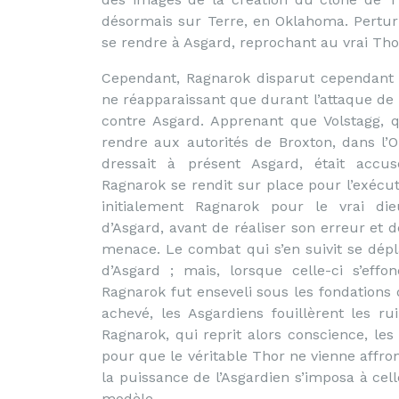
désormais sur Terre, en Oklahoma. Pertu
se rendre à Asgard, reprochant au vrai Th
Cependant, Ragnarok disparut cependant 
ne réapparaissant que durant l’attaque d
contre Asgard. Apprenant que Volstagg, q
rendre aux autorités de Broxton, dans l’
dressait à présent Asgard, était accu
Ragnarok se rendit sur place pour l’exécute
initialement Ragnarok pour le vrai di
d’Asgard, avant de réaliser son erreur et d
menace. Le combat qui s’en suivit se dépla
d’Asgard ; mais, lorsque celle-ci s’effo
Ragnarok fut enseveli sous les fondations d
achevé, les Asgardiens fouillèrent les ru
Ragnarok, qui reprit alors conscience, le
pour que le véritable Thor ne vienne affro
la puissance de l’Asgardien s’imposa à cel
modèle.