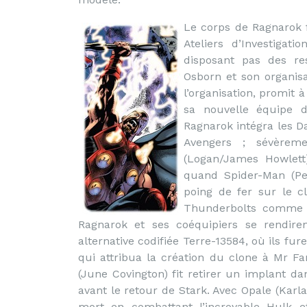
Le corps de Ragnarok 
Ateliers d’Investigat
disposant pas des res
Osborn et son organis
l’organisation, promit 
sa nouvelle équipe d
Ragnarok intégra les 
Avengers ; sévèrem
(Logan/James Howlett
quand Spider-Man (Pet
poing de fer sur le cl
Thunderbolts comme 
Ragnarok et ses coéquipiers se rendire
alternative codifiée Terre-13584, où ils fur
qui attribua la création du clone à Mr Fa
(June Covington) fit retirer un implant d
avant le retour de Stark. Avec Opale (Karla
mort en combattant l’incroyable Hulk e