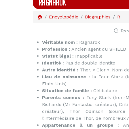
RAGNAROK
🏠
Encyclopédie
Biographies
R
⏱️
Temp
Véritable nom :
Ragnarok
Profession :
Ancien agent du SHIELD
Statut légal :
Inapplicable
Identité :
Pas de double identité
Autre identité :
Thor, « Clor », Nom d
Lieu de naissance :
la Tour Stark (
Etats-Unis)
Situation de famille :
Célibataire
Parents connus :
Tony Stark (Iron-M
Richards (Mr Fantastic, créateur), Crit
créateur), Thor Odinson (source
l’intermédiaire de Thor, de nombreux 
Appartenance à un groupe :
Anc