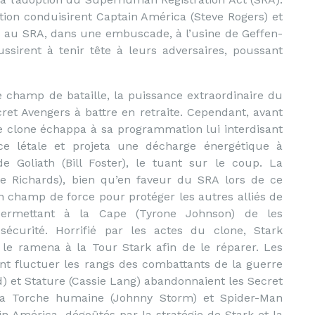
ation conduisirent Captain América (Steve Rogers) et
és au SRA, dans une embuscade, à l’usine de Geffen-
ssirent à tenir tête à leurs adversaires, poussant
le champ de bataille, la puissance extraordinaire du
ret Avengers à battre en retraite. Cependant, avant
 le clone échappa à sa programmation lui interdisant
ce létale et projeta une décharge énergétique à
de Goliath (Bill Foster), le tuant sur le coup. La
e Richards), bien qu’en faveur du SRA lors de ce
un champ de force pour protéger les autres alliés de
permettant à la Cape (Tyrone Johnson) de les
sécurité. Horrifié par les actes du clone, Stark
t le ramena à la Tour Stark afin de le réparer. Les
ent fluctuer les rangs des combattants de la guerre
d) et Stature (Cassie Lang) abandonnaient les Secret
 la Torche humaine (Johnny Storm) et Spider-Man
n América, dégoûtés par la stratégie de Stark et la