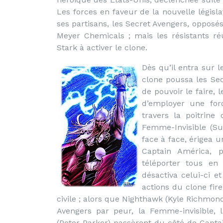
Les forces en faveur de la nouvelle législ
ses partisans, les Secret Avengers, oppos
Meyer Chemicals ; mais les résistants réu
Stark à activer le clone.
Dès qu’il entra sur 
clone poussa les Sec
de pouvoir le faire,
d’employer une for
travers la poitrine 
Femme-Invisible (Su
face à face, érigea 
Captain América, 
téléporter tous en 
désactiva celui-ci e
actions du clone fir
civile ; alors que Nighthawk (Kyle Richmon
Avengers par peur, la Femme-invisible,
(Peter Parker) passèrent du côté de Captai