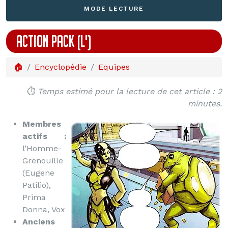
MODE LECTURE
ACTION PACK (L')
🏠
Encyclopédie
Equipes
⏱️
Temps estimé pour la lecture de cet article : 2
minutes.
Membres
actifs :
l’Homme-
Grenouille
(Eugene
Patilio),
Prima
Donna, Vox
Anciens