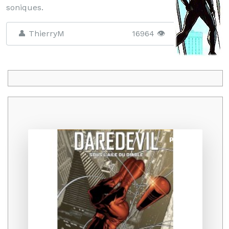
soniques.
👤 ThierryM
16964 👁️
Promo