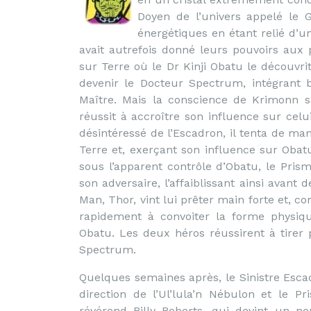
Doyen de l’univers appelé le 
énergétiques en étant relié d’un
avait autrefois donné leurs pouvoirs aux p
sur Terre où le Dr Kinji Obatu le découvrit
devenir le Docteur Spectrum, intégrant b
Maître. Mais la conscience de Krimonn su
réussit à accroître son influence sur celui
désintéressé de l’Escadron, il tenta de m
Terre et, exerçant son influence sur Oba
sous l’apparent contrôle d’Obatu, le Pris
son adversaire, l’affaiblissant ainsi avant
Man, Thor, vint lui prêter main forte et, c
rapidement à convoiter la forme physiqu
Obatu. Les deux héros réussirent à tirer 
Spectrum.
Quelques semaines après, le Sinistre Esca
direction de l’Ul’lula’n Nébulon et le P
révérend Billy Roberts, qui devint un 