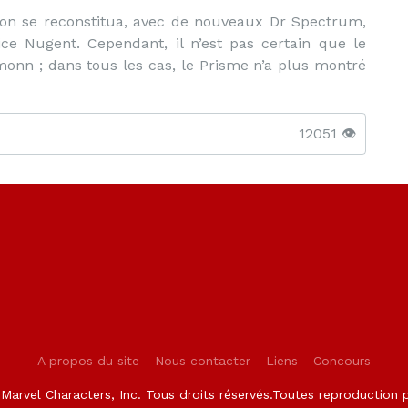
dron se reconstitua, avec de nouveaux Dr Spectrum,
ce Nugent. Cependant, il n’est pas certain que le
onn ; dans tous les cas, le Prisme n’a plus montré
12051 👁️
A propos du site
-
Nous contacter
-
Liens
-
Concours
arvel Characters, Inc. Tous droits réservés.Toutes reproduction pa