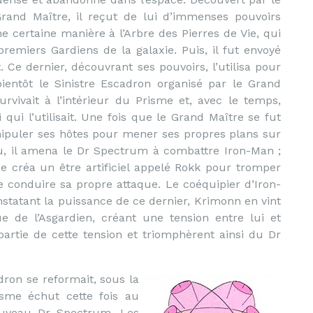
Grand Maître, il reçut de lui d’immenses pouvoirs
e certaine manière à l’Arbre des Pierres de Vie, qui
remiers Gardiens de la galaxie. Puis, il fut envoyé
. Ce dernier, découvrant ses pouvoirs, l’utilisa pour
ientôt le Sinistre Escadron organisé par le Grand
rvivait à l’intérieur du Prisme et, avec le temps,
 qui l’utilisait. Une fois que le Grand Maître se fut
anipuler ses hôtes pour mener ses propres plans sur
tu, il amena le Dr Spectrum à combattre Iron-Man ;
me créa un être artificiel appelé Rokk pour tromper
 de conduire sa propre attaque. Le coéquipier d’Iron-
onstatant la puissance de ce dernier, Krimonn en vint
e de l’Asgardien, créant une tension entre lui et
partie de cette tension et triomphèrent ainsi du Dr
dron se reformait, sous la
risme échut cette fois au
nouveau Dr Spectrum. Les