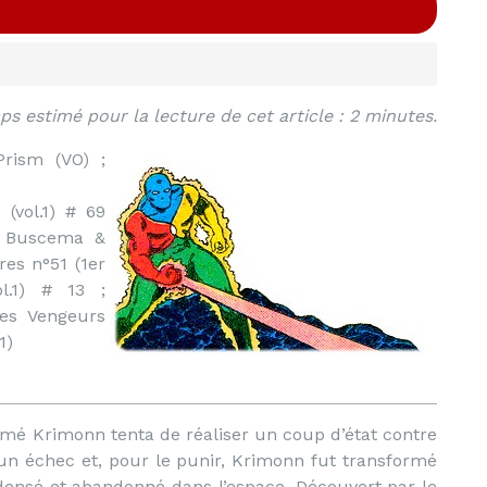
s estimé pour la lecture de cet article : 2 minutes.
rism (VO) ;
 (vol.1) # 69
l Buscema &
es n°51 (1er
l.1) # 13 ;
es Vengeurs
1)
mmé Krimonn tenta de réaliser un coup d’état contre
un échec et, pour le punir, Krimonn fut transformé
ensé et abandonné dans l’espace. Découvert par le