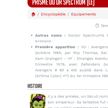
PRISME DU DR SPECTRUM (LE)
🏠
Encyclopédie
Equipements
⏱️
Temp
Autres noms :
Doctor Spectrum’s P
Krimonn
Première apparition :
VO : Avengers
(octobre 1969, par Roy Thomas, Sa
Sam Grainger) – VF : Etranges Aventur
trimestre 1976, avec Defenders (vo
Avengers # 69 a été publié dans L
(Artima Color) n°3 du 1er trimestre 198
Histoire
Il y a des années, un Skrull no
son empereur. Sa tentative fut 
en un cristal extrêmement cond