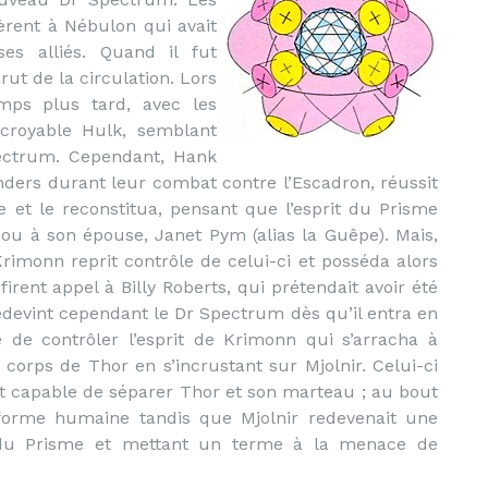
èrent à Nébulon qui avait
ses alliés. Quand il fut
ut de la circulation. Lors
mps plus tard, avec les
ncroyable Hulk, semblant
ectrum. Cependant, Hank
enders durant leur combat contre l’Escadron, réussit
 et le reconstitua, pensant que l’esprit du Prisme
ijou à son épouse, Janet Pym (alias la Guêpe). Mais,
Krimonn reprit contrôle de celui-ci et posséda alors
irent appel à Billy Roberts, qui prétendait avoir été
edevint cependant le Dr Spectrum dès qu’il entra en
 de contrôler l’esprit de Krimonn qui s’arracha à
corps de Thor en s’incrustant sur Mjolnir. Celui-ci
t capable de séparer Thor et son marteau ; au bout
forme humaine tandis que Mjolnir redevenait une
n du Prisme et mettant un terme à la menace de