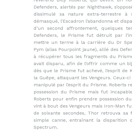
Defenders, alertés par Nighthawk, s’oppos
dissimulé sa nature extra-terrestre à 
démasqué, l’Escadron l’abandonna et dispar
d’un second affrontement, quelques te
Defenders, le Prisme fut détruit par l’i
mettre un terme à la carrière du Dr Sp
Pym (alias Pourpoint jaune), allié des Def
à récupérer tous les fragments du Prisme
avait disparu, afin de l’offrir comme un b
dès que le Prisme fut achevé, l’esprit de 
la Guêpe, attaquant les Vengeurs. Ceux-ci f
manipulé par l’esprit du Prisme. Roberts r
possession du Prisme mais fut incapable
Roberts pour enfin prendre possession du 
vint à bout des Vengeurs mais Iron-Man fu
de soixante secondes, Thor retrouva sa 
simple canne, entraînant la disparitio
Spectrum.