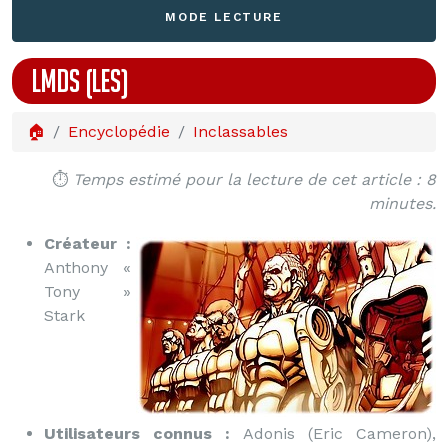
MODE LECTURE
LMDS (LES)
🏠
Encyclopédie
Inclassables
⏱️
Temps estimé pour la lecture de cet article : 8
minutes.
Créateur :
Anthony «
Tony »
Stark
Utilisateurs connus :
Adonis (Eric Cameron),