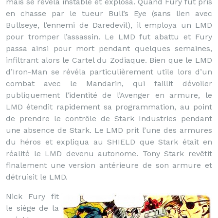
mais se révéla instable et explosa. Quand Fury fut pris
en chasse par le tueur Bull’s Eye (sans lien avec
Bullseye, l’ennemi de Daredevil), il employa un LMD
pour tromper l’assassin. Le LMD fut abattu et Fury
passa ainsi pour mort pendant quelques semaines,
infiltrant alors le Cartel du Zodiaque. Bien que le LMD
d’Iron-Man se révéla particulièrement utile lors d’un
combat avec le Mandarin, qui faillit dévoiler
publiquement l’identité de l’Avenger en armure, le
LMD étendit rapidement sa programmation, au point
de prendre le contrôle de Stark Industries pendant
une absence de Stark. Le LMD prit l’une des armures
du héros et expliqua au SHIELD que Stark était en
réalité le LMD devenu autonome. Tony Stark revêtit
finalement une version antérieure de son armure et
détruisit le LMD.
Nick Fury fit
le siège de la