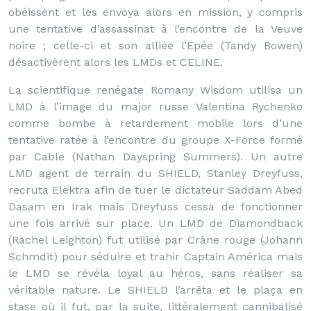
obéissent et les envoya alors en mission, y compris
une tentative d’assassinat à l’encontre de la Veuve
noire ; celle-ci et son alliée l’Epée (Tandy Bowen)
désactivèrent alors les LMDs et CELINE.
La scientifique renégate Romany Wisdom utilisa un
LMD à l’image du major russe Valentina Rychenko
comme bombe à retardement mobile lors d’une
tentative ratée à l’encontre du groupe X-Force formé
par Cable (Nathan Dayspring Summers). Un autre
LMD agent de terrain du SHIELD, Stanley Dreyfuss,
recruta Elektra afin de tuer le dictateur Saddam Abed
Dasam en Irak mais Dreyfuss cessa de fonctionner
une fois arrivé sur place. Un LMD de Diamondback
(Rachel Leighton) fut utilisé par Crâne rouge (Johann
Schmdit) pour séduire et trahir Captain América mais
le LMD se révéla loyal au héros, sans réaliser sa
véritable nature. Le SHIELD l’arrêta et le plaça en
stase où il fut, par la suite, littéralement cannibalisé