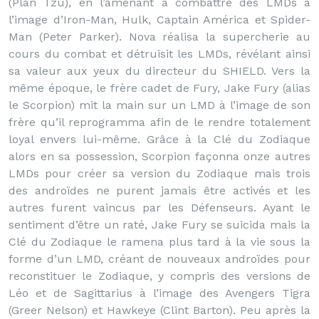
(Plan Tzu), en l’amenant à combattre des LMDs à
l’image d’Iron-Man, Hulk, Captain América et Spider-
Man (Peter Parker). Nova réalisa la supercherie au
cours du combat et détruisit les LMDs, révélant ainsi
sa valeur aux yeux du directeur du SHIELD. Vers la
même époque, le frère cadet de Fury, Jake Fury (alias
le Scorpion) mit la main sur un LMD à l’image de son
frère qu’il reprogramma afin de le rendre totalement
loyal envers lui-même. Grâce à la Clé du Zodiaque
alors en sa possession, Scorpion façonna onze autres
LMDs pour créer sa version du Zodiaque mais trois
des androïdes ne purent jamais être activés et les
autres furent vaincus par les Défenseurs. Ayant le
sentiment d’être un raté, Jake Fury se suicida mais la
Clé du Zodiaque le ramena plus tard à la vie sous la
forme d’un LMD, créant de nouveaux androïdes pour
reconstituer le Zodiaque, y compris des versions de
Léo et de Sagittarius à l’image des Avengers Tigra
(Greer Nelson) et Hawkeye (Clint Barton). Peu après la