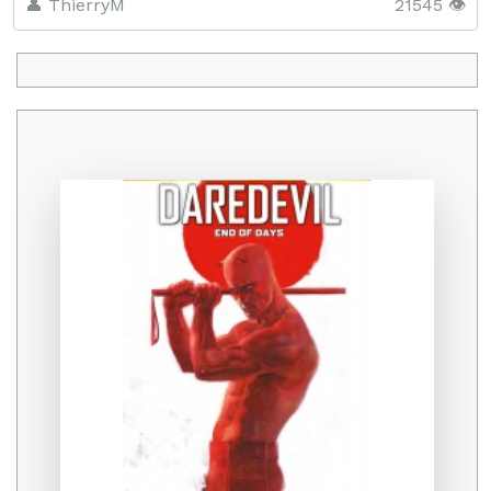
👤 ThierryM
21545 👁️
Promo