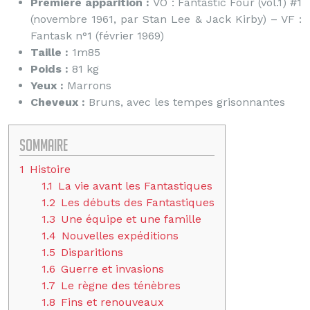
Première apparition :
VO : Fantastic Four (vol.1) #1
(novembre 1961, par Stan Lee & Jack Kirby) – VF :
Fantask n°1 (février 1969)
Taille :
1m85
Poids :
81 kg
Yeux :
Marrons
Cheveux :
Bruns, avec les tempes grisonnantes
Sommaire
1
Histoire
1.1
La vie avant les Fantastiques
1.2
Les débuts des Fantastiques
1.3
Une équipe et une famille
1.4
Nouvelles expéditions
1.5
Disparitions
1.6
Guerre et invasions
1.7
Le règne des ténèbres
1.8
Fins et renouveaux