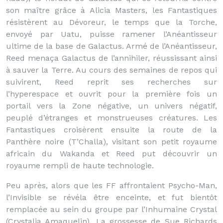
son maître grâce à Alicia Masters, les Fantastiques
résistèrent au Dévoreur, le temps que la Torche,
envoyé par Uatu, puisse ramener l’Anéantisseur
ultime de la base de Galactus. Armé de l’Anéantisseur,
Reed menaça Galactus de l’annihiler, réussissant ainsi
à sauver la Terre. Au cours des semaines de repos qui
suivirent, Reed reprit ses recherches sur
l’hyperespace et ouvrit pour la première fois un
portail vers la Zone négative, un univers négatif,
peuplé d’étranges et monstrueuses créatures. Les
Fantastiques croisèrent ensuite la route de la
Panthère noire (T’Challa), visitant son petit royaume
africain du Wakanda et Reed put découvrir un
royaume rempli de haute technologie.
Peu après, alors que les FF affrontaient Psycho-Man,
l’Invisible se révéla être enceinte, et fut bientôt
remplacée au sein du groupe par l’Inhumaine Crystal
(Crystalia Amaquelin). La grossesse de Sue Richards