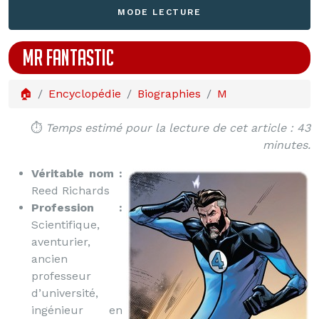
MODE LECTURE
MR FANTASTIC
🏠
Encyclopédie
Biographies
M
⏱️
Temps estimé pour la lecture de cet article : 43
minutes.
Véritable nom :
Reed Richards
Profession :
Scientifique,
aventurier,
ancien
professeur
d’université,
ingénieur en