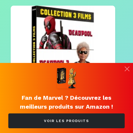
Fan de Marvel ? Découvrez les
meilleurs produits sur Amazon !
Deadpool 1 et 2 + Deadpool &
VOIR LES PRODUITS
Wolverine (DVD)
29.95 €