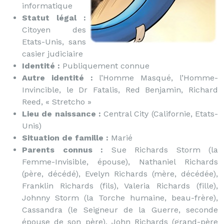
informatique
Statut légal :
Citoyen des
Etats-Unis, sans
casier judiciaire
Identité :
Publiquement connue
Autre identité :
l’Homme Masqué, l’Homme-
Invincible, le Dr Fatalis, Red Benjamin, Richard
Reed, « Stretcho »
Lieu de naissance :
Central City (Californie, Etats-
Unis)
Situation de famille :
Marié
Parents connus :
Sue Richards Storm (la
Femme-Invisible, épouse), Nathaniel Richards
(père, décédé), Evelyn Richards (mère, décédée),
Franklin Richards (fils), Valeria Richards (fille),
Johnny Storm (la Torche humaine, beau-frère),
Cassandra (le Seigneur de la Guerre, seconde
épouse de son père), John Richards (grand-père