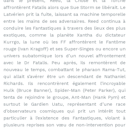
dans le présent, Reed, la Chose et la Torche
affrontèrent Fatalis alors que Sue Storm se libérait. Le
Latvérien prit la fuite, laissant sa machine temporelle
entre les mains de ses adversaires. Reed continua à
conduire les Fantastiques à travers des lieux des plus
exotiques, comme la planète Xantha du dictateur
Kurrgo, la lune où les FF affrontèrent le Fantôme
rouge (Ivan Kragoff) et ses Super-Singes ou encore un
univers subatomique lors d’un nouvel affrontement
avec le Dr Fatalis. Peu après, ils remontèrent de
nouveau le temps, combattant le pharaon Rama-Tut,
qui allait s’avérer être un descendant de Nathaniel
Richards. Ils rencontrèrent également l’incroyable
Hulk (Bruce Banner), Spider-Man (Peter Parker), qui
tenta de rejoindre le groupe, Ant-Man (Hank Pym) et
surtout le Gardien Uatu, représentant d’une race
d’observateurs cosmiques qui prit un intérêt tout
particulier à l’existence des Fantastiques, violant à
plusieurs reprises son vœu de non-intervention pour