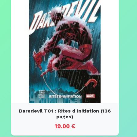
Daredevil T01 : Rites d initiation (136
pages)
19.00 €