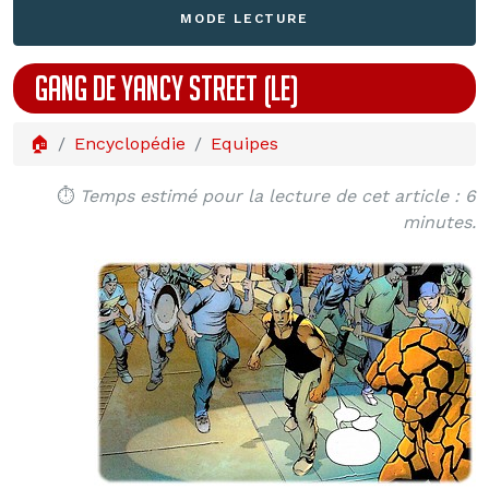
MODE LECTURE
GANG DE YANCY STREET (LE)
🏠
Encyclopédie
Equipes
⏱️
Temps estimé pour la lecture de cet article : 6
minutes.