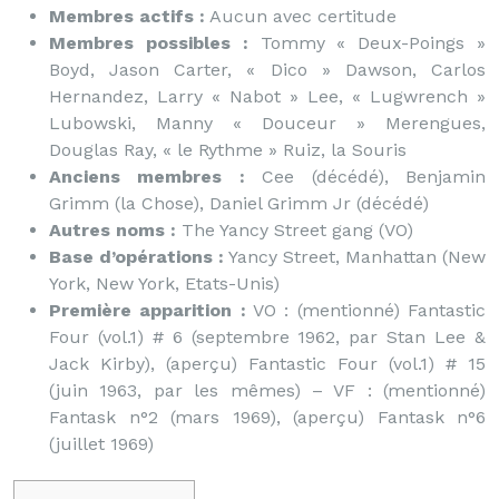
Membres actifs :
Aucun avec certitude
Membres possibles :
Tommy « Deux-Poings »
Boyd, Jason Carter, « Dico » Dawson, Carlos
Hernandez, Larry « Nabot » Lee, « Lugwrench »
Lubowski, Manny « Douceur » Merengues,
Douglas Ray, « le Rythme » Ruiz, la Souris
Anciens membres :
Cee (décédé), Benjamin
Grimm (la Chose), Daniel Grimm Jr (décédé)
Autres noms :
The Yancy Street gang (VO)
Base d’opérations :
Yancy Street, Manhattan (New
York, New York, Etats-Unis)
Première apparition :
VO : (mentionné) Fantastic
Four (vol.1) # 6 (septembre 1962, par Stan Lee &
Jack Kirby), (aperçu) Fantastic Four (vol.1) # 15
(juin 1963, par les mêmes) – VF : (mentionné)
Fantask n°2 (mars 1969), (aperçu) Fantask n°6
(juillet 1969)