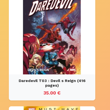
Daredevil T03 : Devil s Reign (416
pages)
35.00 €