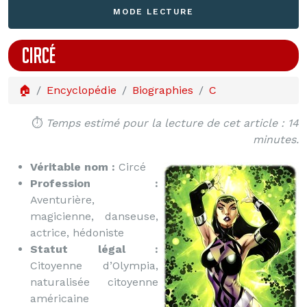
MODE LECTURE
CIRCÉ
🏠
Encyclopédie
Biographies
C
⏱️
Temps estimé pour la lecture de cet article : 14
minutes.
Véritable nom :
Circé
Profession :
Aventurière,
magicienne, danseuse,
actrice, hédoniste
Statut légal :
Citoyenne d’Olympia,
naturalisée citoyenne
américaine