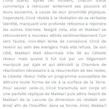
(Tony Stark). Après cet incident, chacun d’eux
commença à retrouver lentement ses pouvoirs et
leurs souvenirs, à cause de leur proximité physique.
Cependant, Circé résista à la révélation de sa véritable
identité, marquant une profonde réticence à rejoindre
les autres Eternels. Malgré cela, elle et Makkari se
retrouvèrent à nouveau attirés sentimentalement l’un
vers l’autre. Iron-Man tenta de convaincre Circé de
revenir au sein des Avengers mais elle refusa. De son
côté, Makkari était désormais très lié au Céleste
rêveur mais quand il fut tué par un Gilgamesh
manipulé par Ajak et qui détruisit la Chambre de
réactivation nécessaire à la résurrection de ses restes,
le Céleste rêveur initia un programme susceptible de
détruire toute forme de vie à la surface de la Terre.
Pour sauver celle-ci, Circé transmuta son corps en
une parfaite réplique de Makkari puis attira l’esprit de
Makkari de la Lacune (la dimension où résidait son
âme) afin de l’insuffler dans sa forme. Ainsi, Makkari