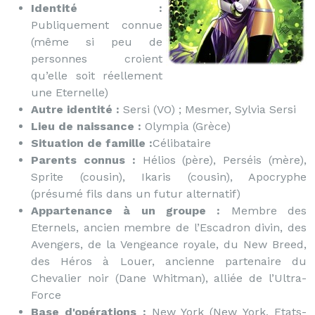
Identité :
Publiquement connue
(même si peu de
personnes croient
qu’elle soit réellement
une Eternelle)
Autre identité :
Sersi (VO) ; Mesmer, Sylvia Sersi
Lieu de naissance :
Olympia (Grèce)
Situation de famille :
Célibataire
Parents connus :
Hélios (père), Perséis (mère),
Sprite (cousin), Ikaris (cousin), Apocryphe
(présumé fils dans un futur alternatif)
Appartenance à un groupe :
Membre des
Eternels, ancien membre de l’Escadron divin, des
Avengers, de la Vengeance royale, du New Breed,
des Héros à Louer, ancienne partenaire du
Chevalier noir (Dane Whitman), alliée de l’Ultra-
Force
Base d'opérations :
New York (New York, Etats-