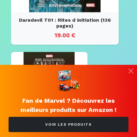
Daredevil T01 : Rites d initiation (136
pages)
19.00 €
Fan de Marvel ? Découvrez les
meilleurs produits sur Amazon !
VOIR LES PRODUITS
Immortal Hulk T01