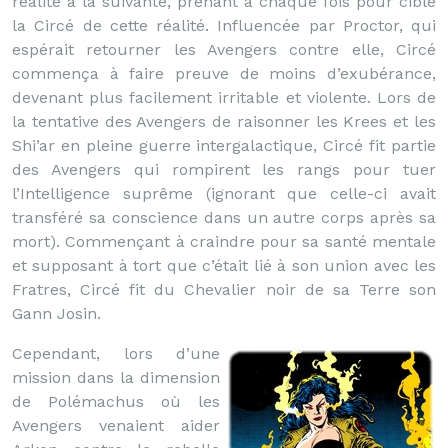
réalité à la suivante, prenant à chaque fois pour cible
la Circé de cette réalité. Influencée par Proctor, qui
espérait retourner les Avengers contre elle, Circé
commença à faire preuve de moins d’exubérance,
devenant plus facilement irritable et violente. Lors de
la tentative des Avengers de raisonner les Krees et les
Shi’ar en pleine guerre intergalactique, Circé fit partie
des Avengers qui rompirent les rangs pour tuer
l’Intelligence suprême (ignorant que celle-ci avait
transféré sa conscience dans un autre corps après sa
mort). Commençant à craindre pour sa santé mentale
et supposant à tort que c’était lié à son union avec les
Fratres, Circé fit du Chevalier noir de sa Terre son
Gann Josin.
Cependant, lors d’une
mission dans la dimension
de Polémachus où les
Avengers venaient aider