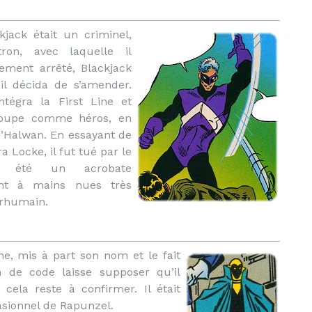
jack était un criminel,
tron, avec laquelle il
ement arrêté, Blackjack
il décida de s’amender.
ntégra la First Line et
groupe comme héros, en
d’Halwan. En essayant de
 Locke, il fut tué par le
ir été un acrobate
ant à mains nues très
urhumain.
e, mis à part son nom et le fait
om de code laisse supposer qu’il
cela reste à confirmer. Il était
sionnel de Rapunzel.