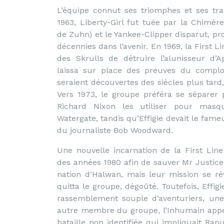
L’équipe connut ses triomphes et ses tr
1963, Liberty-Girl fut tuée par la Chimère
de Zuhn) et le Yankee-Clipper disparut, pr
décennies dans l’avenir. En 1969, la First L
des Skrulls de détruire l’alunisseur d’A
laissa sur place des preuves du complo
seraient découvertes des siècles plus tard
Vers 1973, le groupe préféra se séparer 
Richard Nixon les utiliser pour masq
Watergate, tandis qu’Effigie devait le fam
du journaliste Bob Woodward.
Une nouvelle incarnation de la First Line
des années 1980 afin de sauver Mr Justice, 
nation d’Halwan, mais leur mission se ré
quitta le groupe, dégoûté. Toutefois, Effi
rassemblement souple d’aventuriers, une
autre membre du groupe, l’Inhumain appelé 
bataille non identifiée qui impliquait Rapu