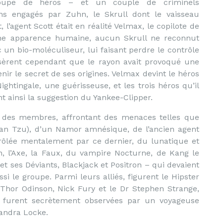
oupe de héros – et un couple de criminels
s engagés par Zuhn, le Skrull dont le vaisseau
, l’agent Scott était en réalité Velmax, le copilote de
une apparence humaine, aucun Skrull ne reconnut
 un bio-moléculiseur, lui faisant perdre le contrôle
osèrent cependant que le rayon avait provoqué une
nir le secret de ses origines. Velmax devint le héros
ghtingale, une guérisseuse, et les trois héros qu’il
nt ainsi la suggestion du Yankee-Clipper.
it des membres, affrontant des menaces telles que
Plan Tzu), d’un Namor amnésique, de l’ancien agent
rôlée mentalement par ce dernier, du lunatique et
, l’Axe, la Faux, du vampire Nocturne, de Kang le
t ses Déviants, Blackjack et Positron – qui devaient
si le groupe. Parmi leurs alliés, figurent le Hipster
 Thor Odinson, Nick Fury et le Dr Stephen Strange,
s furent secrètement observées par un voyageuse
andra Locke.