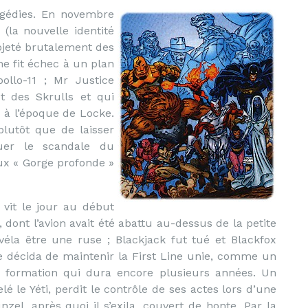
agédies. En novembre
 (la nouvelle identité
ojeté brutalement des
ine fit échec à un plan
pollo-11 ; Mr Justice
t des Skrulls et qui
, à l’époque de Locke.
plutôt que de laisser
uer le scandale du
eux « Gorge profonde »
 vit le jour au début
dont l’avion avait été abattu au-dessus de la petite
véla être une ruse ; Blackjack fut tué et Blackfox
gie décida de maintenir la First Line unie, comme un
 formation qui dura encore plusieurs années. Un
le Yéti, perdit le contrôle de ses actes lors d’une
nzel, après quoi il s’exila, couvert de honte. Par la