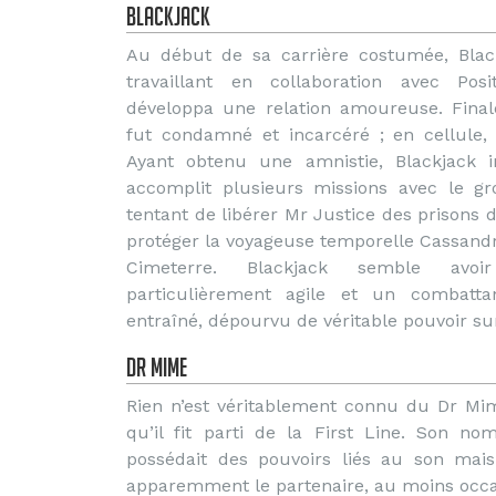
Blackjack
Au début de sa carrière costumée, Black
travaillant en collaboration avec Posi
développa une relation amoureuse. Final
fut condamné et incarcéré ; en cellule, 
Ayant obtenu une amnistie, Blackjack i
accomplit plusieurs missions avec le 
tentant de libérer Mr Justice des prisons 
protéger la voyageuse temporelle Cassandra
Cimeterre. Blackjack semble avo
particulièrement agile et un combatt
entraîné, dépourvu de véritable pouvoir s
Dr Mime
Rien n’est véritablement connu du Dr Mim
qu’il fit parti de la First Line. Son n
possédait des pouvoirs liés au son mais 
apparemment le partenaire, au moins occa