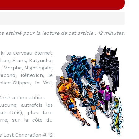
s estimé pour la lecture de cet article : 12 minutes.
k, le Cerveau éternel,
atiron, Frank, Katyusha,
, Morphe, Nightingale,
ebond, Réflexion, le
kee-Clipper, le Yéti,
 Génération oubliée
ucune, autrefois les
ats-Unis), plus tard
erre, sur la côte du
e Lost Generation # 12