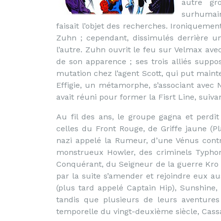
autre gr
surhumain
faisait l’objet des recherches. Ironiquement
Zuhn ; cependant, dissimulés derrière 
l’autre. Zuhn ouvrit le feu sur Velmax avec
de son apparence ; ses trois alliés supp
mutation chez l’agent Scott, qui put mainte
Effigie, un métamorphe, s’associant avec Ni
avait réuni pour former la Fisrt Line, suiva
Au fil des ans, le groupe gagna et perd
celles du Front Rouge, de Griffe jaune (
nazi appelé la Rumeur, d’une Vénus cont
monstrueux Howler, des criminels Typhon
Conquérant, du Seigneur de la guerre Kro e
par la suite s’amender et rejoindre eux aus
(plus tard appelé Captain Hip), Sunshine,
tandis que plusieurs de leurs aventure
temporelle du vingt-deuxième siècle, Cass