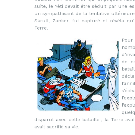
suite, le Yéti devait être séduit par une es
un sympathisant de la tentative ultérieure
Skrull, Zankor, fut capturé et révéla qu’
Terre.
Pour 
nombr
d’inv
de ce
batai
décl
l’ann
s’éch
l’exp
l’exp
quelq
disparut avec cette bataille ; la Terre av
avait sacrifié sa vie.