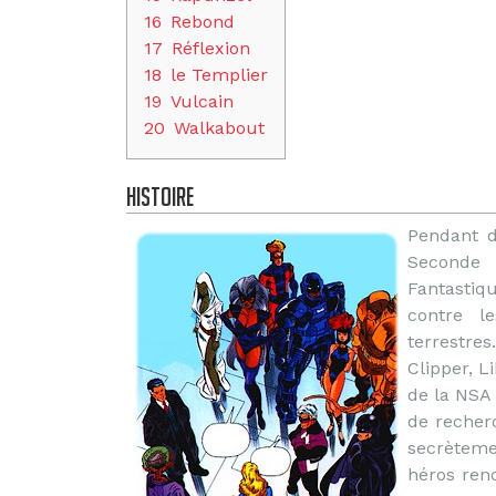
16
Rebond
17
Réflexion
18
le Templier
19
Vulcain
20
Walkabout
Histoire
Pendant d
Seconde 
Fantastiq
contre l
terrestre
Clipper, L
de la NSA 
de recherc
secrètemen
héros ren