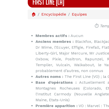
FIRST LINE (LA)
🏠
Encyclopédie
Equipes
⏱️
Temp
Membres actifs :
Aucun
Anciens membres :
Blackfox, Blackjac
Dr Mime, l’Ecuyer, Effigie, Firefall, Fl
Liberty-Girl, Major Mercure, Mr Justice
Oxbow, Pixie, Positron, Rapunzel, R
Templier, Vulcain, Walkabout, le Yan
probablement d’autres, non connus
Autres noms :
The First Line (VO) ; la
Base d’opérations :
Actuellement a
Montagnes Rocheuses (Colorado, Et
l’Institut Carmody (Nouvelle Anglet
Maine, Etats-Unis)
Première apparition :
VO : Marvel : Th