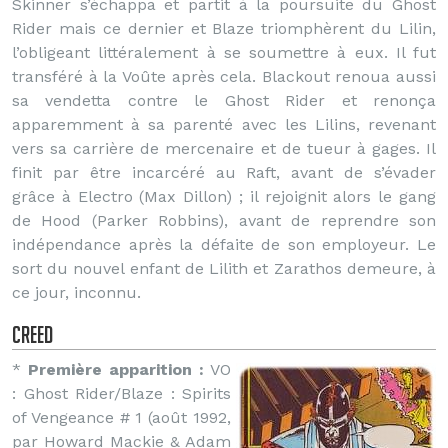
Skinner s’échappa et partit à la poursuite du Ghost
Rider mais ce dernier et Blaze triomphèrent du Lilin,
l’obligeant littéralement à se soumettre à eux. Il fut
transféré à la Voûte après cela. Blackout renoua aussi
sa vendetta contre le Ghost Rider et renonça
apparemment à sa parenté avec les Lilins, revenant
vers sa carrière de mercenaire et de tueur à gages. Il
finit par être incarcéré au Raft, avant de s’évader
grâce à Electro (Max Dillon) ; il rejoignit alors le gang
de Hood (Parker Robbins), avant de reprendre son
indépendance après la défaite de son employeur. Le
sort du nouvel enfant de Lilith et Zarathos demeure, à
ce jour, inconnu.
Creed
*
Première apparition :
VO
: Ghost Rider/Blaze : Spirits
of Vengeance # 1 (août 1992,
par Howard Mackie & Adam