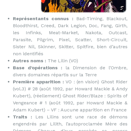
Représentants connus :
Bad-Timing, Blackout,
Bloodthirst, Creed, Dark Legion, Doc, Fang, Girth,
les Infinks, Meat-Market, Nakota, Outcast,
Parasite, Pilgrim, Pixel, Scatter, Short-Circuit,
Sister Nil, Skinner, Skitter, Spitfire, bien d’autres
non identifiés
Autres noms :
The Lilin (VO)
Base d’opérations :
la Dimension de l’Ombre,
divers domaines répartis sur la Terre
Première apparition :
VO : (en vision) Ghost Rider
(vol.3) # 28 (août 1992, par Howard Mackie & Andy
Kubert), (réellement) Ghost Rider/Blaze : Spirits of
Vengeance # 1 (août 1992, par Howard Mackie &
Adam Kubert) – VF : Aucune apparition en France
Traits :
Les Lilins sont une race de démons
engendrés par Lilith, l’autoproclamée Mère des
Démons. Chacun d’eux possède sa propre