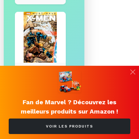
Best of Marvel
(Must-Have) :
X-Men - Genèse
mutante 2.0
9.00 €
Fan de Marvel ? Découvrez les
meilleurs produits sur Amazon !
VOIR LES PRODUITS