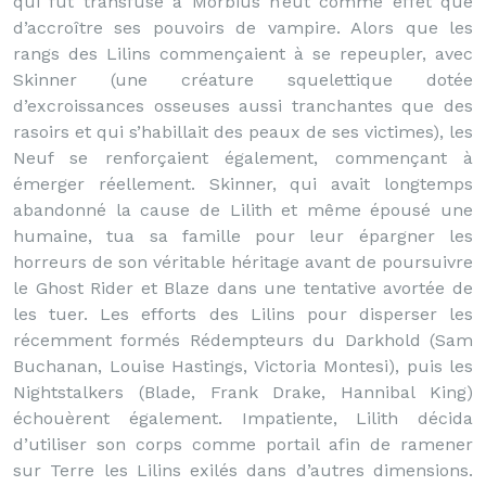
qui fut transfusé à Morbius n’eut comme effet que
d’accroître ses pouvoirs de vampire. Alors que les
rangs des Lilins commençaient à se repeupler, avec
Skinner (une créature squelettique dotée
d’excroissances osseuses aussi tranchantes que des
rasoirs et qui s’habillait des peaux de ses victimes), les
Neuf se renforçaient également, commençant à
émerger réellement. Skinner, qui avait longtemps
abandonné la cause de Lilith et même épousé une
humaine, tua sa famille pour leur épargner les
horreurs de son véritable héritage avant de poursuivre
le Ghost Rider et Blaze dans une tentative avortée de
les tuer. Les efforts des Lilins pour disperser les
récemment formés Rédempteurs du Darkhold (Sam
Buchanan, Louise Hastings, Victoria Montesi), puis les
Nightstalkers (Blade, Frank Drake, Hannibal King)
échouèrent également. Impatiente, Lilith décida
d’utiliser son corps comme portail afin de ramener
sur Terre les Lilins exilés dans d’autres dimensions.