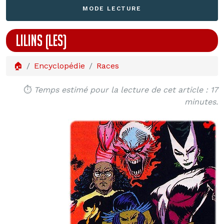
MODE LECTURE
LILINS (LES)
🏠
Encyclopédie
Races
⏱️
Temps estimé pour la lecture de cet article : 17
minutes.