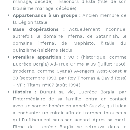
mariage, décédé) ; Eleonora d’Este (fille de son
troisième mariage, décédée)
Appartenance à un groupe :
Ancien membre de
la Légion fatale
Base d'opérations :
Actuellement inconnue,
autrefois le domaine infernal de Satannish, le
domaine infernal de Méphisto, l’Italie du
quinzième/seizième siècle
Première apparition :
VO : (historique, comme
Lucrèce Borgia) All-True Crime # 39 (juillet 1950),
(moderne, comme Cyana) Avengers West-Coast #
98 (septembre 1993, par Roy Thomas & David Ross)
– VF : Titans n°187 (août 1994)
Histoire :
Durant sa vie, Lucrèce Borgia, par
l’intermédiaire de sa famille, entra en contact
avec un sorcier bohémien appelé Sazzik, qui l’aida
à enchanter un miroir afin de tromper tous ceux
qui l’utiliseraient sans son accord. Après sa mort,
l’âme de Lucrèce Borgia se retrouva dans le