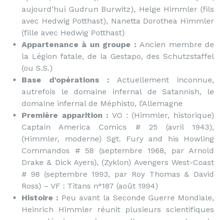
aujourd’hui Gudrun Burwitz), Helge Himmler (fils
avec Hedwig Potthast), Nanetta Dorothea Himmler
(fille avec Hedwig Potthast)
Appartenance à un groupe :
Ancien membre de
la Légion fatale, de la Gestapo, des Schutzstaffel
(ou S.S.)
Base d'opérations :
Actuellement inconnue,
autrefois le domaine infernal de Satannish, le
domaine infernal de Méphisto, l’Allemagne
Première apparition :
VO : (Himmler, historique)
Captain America Comics # 25 (avril 1943),
(Himmler, moderne) Sgt. Fury and his Howling
Commandos # 58 (septembre 1968, par Arnold
Drake & Dick Ayers), (Zyklon) Avengers West-Coast
# 98 (septembre 1993, par Roy Thomas & David
Ross) – VF : Titans n°187 (août 1994)
Histoire :
Peu avant la Seconde Guerre Mondiale,
Heinrich Himmler réunit plusieurs scientifiques