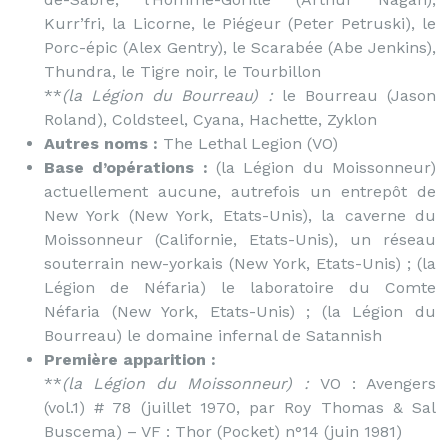
Kurr’fri, la Licorne, le Piégeur (Peter Petruski), le
Porc-épic (Alex Gentry), le Scarabée (Abe Jenkins),
Thundra, le Tigre noir, le Tourbillon
**
(la Légion du Bourreau) :
le Bourreau (Jason
Roland), Coldsteel, Cyana, Hachette, Zyklon
Autres noms :
The Lethal Legion (VO)
Base d’opérations :
(la Légion du Moissonneur)
actuellement aucune, autrefois un entrepôt de
New York (New York, Etats-Unis), la caverne du
Moissonneur (Californie, Etats-Unis), un réseau
souterrain new-yorkais (New York, Etats-Unis) ; (la
Légion de Néfaria) le laboratoire du Comte
Néfaria (New York, Etats-Unis) ; (la Légion du
Bourreau) le domaine infernal de Satannish
Première apparition :
**
(la Légion du Moissonneur) :
VO : Avengers
(vol.1) # 78 (juillet 1970, par Roy Thomas & Sal
Buscema) – VF : Thor (Pocket) n°14 (juin 1981)