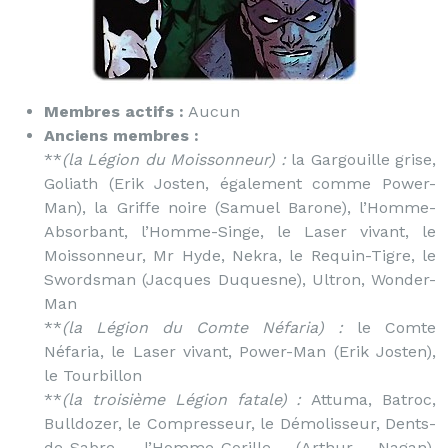
Membres actifs :
Aucun
Anciens membres :
**
(la Légion du Moissonneur) :
la Gargouille grise,
Goliath (Erik Josten, également comme Power-
Man), la Griffe noire (Samuel Barone), l’Homme-
Absorbant, l’Homme-Singe, le Laser vivant, le
Moissonneur, Mr Hyde, Nekra, le Requin-Tigre, le
Swordsman (Jacques Duquesne), Ultron, Wonder-
Man
**
(la Légion du Comte Néfaria) :
le Comte
Néfaria, le Laser vivant, Power-Man (Erik Josten),
le Tourbillon
**
(la troisième Légion fatale) :
Attuma, Batroc,
Bulldozer, le Compresseur, le Démolisseur, Dents-
de-Sabre, l’Homme-Gorille (Arthur Nagan),