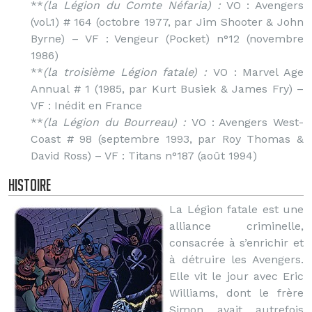
**
(la Légion du Comte Néfaria) :
VO : Avengers
(vol.1) # 164 (octobre 1977, par Jim Shooter & John
Byrne) – VF : Vengeur (Pocket) n°12 (novembre
1986)
**
(la troisième Légion fatale) :
VO : Marvel Age
Annual # 1 (1985, par Kurt Busiek & James Fry) –
VF : Inédit en France
**
(la Légion du Bourreau) :
VO : Avengers West-
Coast # 98 (septembre 1993, par Roy Thomas &
David Ross) – VF : Titans n°187 (août 1994)
Histoire
La Légion fatale est une
alliance criminelle,
consacrée à s’enrichir et
à détruire les Avengers.
Elle vit le jour avec Eric
Williams, dont le frère
Simon avait autrefois