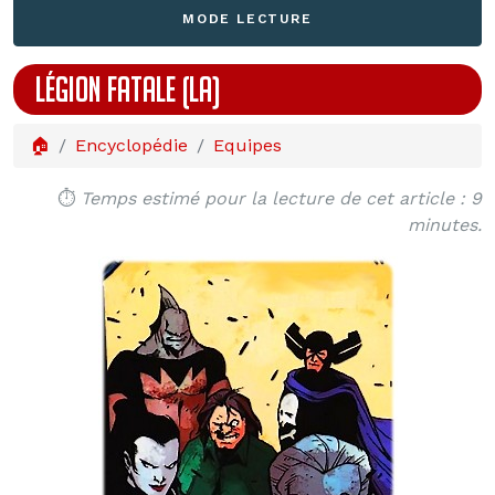
MODE LECTURE
LÉGION FATALE (LA)
🏠
Encyclopédie
Equipes
⏱️
Temps estimé pour la lecture de cet article : 9
minutes.