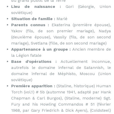
du grand public de la Terre
Lieu de naissance :
Gori (Géorgie, Union
soviétique)
Situation de famille :
Marié
Parents connus :
Ekaterina (première épouse),
Yakov (fils, de son premier mariage), Nadya
(deuxième épouse), Vassily (fils, de son second
mariage), Svetlana (fille, de son second mariage)
Appartenance à un groupe :
Ancien membre de
la Légion fatale
Base d'opérations :
Actuellement inconnue,
autrefois le domaine infernal de Satannish, le
domaine infernal de Méphisto, Moscou (Union
soviétique)
Première apparition :
(Staline, historique) Human
Torch (vol.1) # 5b (automne 1941, adapté par Hank
Chapman & Carl Burgos), (Staline, moderne) Sgt.
Fury and his Howling Commandos # 51 (février
1968, par Gary Friedrich & Dick Ayers), (Coldsteel)