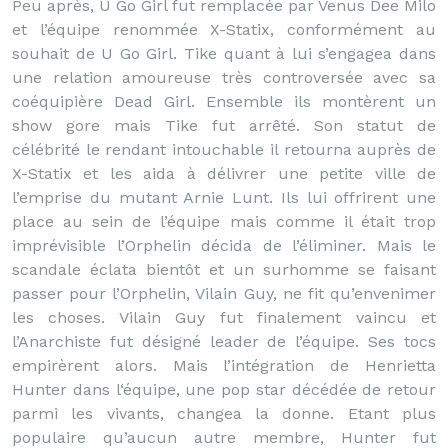
Peu après, U Go Girl fut remplacée par Venus Dee Milo
et l’équipe renommée X-Statix, conformément au
souhait de U Go Girl. Tike quant à lui s’engagea dans
une relation amoureuse très controversée avec sa
coéquipière Dead Girl. Ensemble ils montèrent un
show gore mais Tike fut arrêté. Son statut de
célébrité le rendant intouchable il retourna auprès de
X-Statix et les aida à délivrer une petite ville de
l’emprise du mutant Arnie Lunt. Ils lui offrirent une
place au sein de l’équipe mais comme il était trop
imprévisible l’Orphelin décida de l’éliminer. Mais le
scandale éclata bientôt et un surhomme se faisant
passer pour l’Orphelin, Vilain Guy, ne fit qu’envenimer
les choses. Vilain Guy fut finalement vaincu et
l’Anarchiste fut désigné leader de l’équipe. Ses tocs
empirèrent alors. Mais l’intégration de Henrietta
Hunter dans l‘équipe, une pop star décédée de retour
parmi les vivants, changea la donne. Etant plus
populaire qu’aucun autre membre, Hunter fut