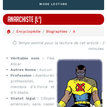
MODE LECTURE
ANARCHISTE (L')
🏠
Encyclopédie
Biographies
A
⏱️
Temps estimé pour la lecture de cet article : 3
minutes.
Véritable nom :
Tike
Alicar
Autres Noms :
Aucun
Profession :
Aventurier
professionel, ex-
membre d’X-Force et
d'X-Statix.
Statut légal :
Citoyen
américain, sans casier