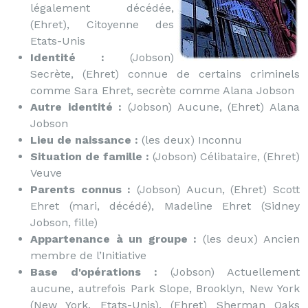
légalement décédée,
(Ehret), Citoyenne des
Etats-Unis
Identité :
(Jobson)
Secrète, (Ehret) connue de certains criminels
comme Sara Ehret, secrète comme Alana Jobson
Autre identité :
(Jobson) Aucune, (Ehret) Alana
Jobson
Lieu de naissance :
(les deux) Inconnu
Situation de famille :
(Jobson) Célibataire, (Ehret)
Veuve
Parents connus :
(Jobson) Aucun, (Ehret) Scott
Ehret (mari, décédé), Madeline Ehret (Sidney
Jobson, fille)
Appartenance à un groupe :
(les deux) Ancien
membre de l’Initiative
Base d'opérations :
(Jobson) Actuellement
aucune, autrefois Park Slope, Brooklyn, New York
(New York, Etats-Unis), (Ehret) Sherman Oaks