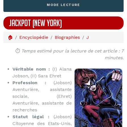
MODE LECTURE
JACKPOT (NEW YORK)
🏠
Encyclopédie
Biographies
J
⏱️
Temps estimé pour la lecture de cet article : 7
minutes.
Véritable nom :
(I) Alana
Jobson, (II) Sara Ehret
Profession :
(Jobson)
Aventurière, assistante
sociale, (Ehret)
Aventurière, assistante de
recherches
Statut légal :
(Jobson)
Citoyenne des Etats-Unis,