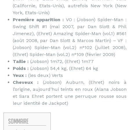
(Californie, Etats-Unis), autrefois New York (New
York, Etats-Unis)
Première apparition :
VO : (Jobson) Spider-Man :
Swing Shift #1 (mai 2007, par Dan Slott & Phil
Jimenez), (Ehret) Amazing Spider-Man (vol.1) #561
(août 2008, par Dan Slott & Marcos Martin) – VF :
(Jobson) Spider-Man (vol.2) n°102 (juillet 2008),
(Ehret) Spider-Man (vol.2) n°109 (février 2009)
Taille :
(Jobson) 1m72, (Ehret) 1m77
Poids :
(Jobson) 54,4 kg, (Ehret) 64 kg
Yeux :
(les deux) Verts
Cheveux :
(Jobson) Auburn, (Ehret) noirs à
l’origine, aujourd’hui teints en roux (Alana Jobson
et Sara Ehret portent une perruque rousse sous
leur identité de Jackpot)
Sommaire