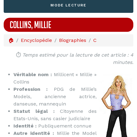
MODE LECTURE
COLLINS, MILLIE
🏠
Encyclopédie
Biographies
C
⏱️
Temps estimé pour la lecture de cet article : 4
minutes.
Véritable nom :
Millicent « Millie »
Collins
Profession :
PDG de Millie’s
Models, ancienne actrice,
danseuse, mannequin
Statut légal :
Citoyenne des
Etats-Unis, sans casier judiciaire
Identité :
Publiquement connue
Autre identité :
Millie the Model