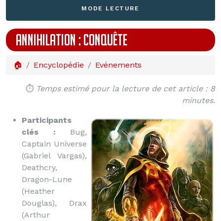
MODE LECTURE
ANNIHILATION : CONQUÊTE
🏠
Encyclopédie
Evénements
⏱️
Temps estimé pour la lecture de cet article : 8
minutes.
Participants
clés :
Bug,
Captain Universe
(Gabriel Vargas),
Deathcry,
Dragon-Lune
(Heather
Douglas), Drax
(Arthur