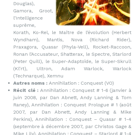
Douglas),
Gamora, Groot,
l’Intelligence
suprême,
Korath, Ko-Rel, le Maître de l’évolution (Herbert
Wyndham), Mantis, Nova (Richard Rider),
Praxagora, Quasar (Phyla-Vell), Rocket-Raccoon,
Ronan l’Accusateur, Shatterax, le Spectre, Starlord
(Peter Quill), le Super-Adaptoïde, le Super-Skrull
(Kl’rt), Ultron, Adam Warlock, Warlock
(Technarque), Xemnu
Autres noms :
Annihilation : Conquest (VO)
Récit clé :
Annihilation : Conquest # 1-6 (janvier à
juin 2008, par Dan Abnett, Andy Lanning & Tom
Raney), Annihilation : Conquest Prologue # 1 (août
2007, par Dan Abnett, Andy Lanning & Mike
Perkins), Annihilation : Conquest – Quasar # 1-4
(septembre à décembre 2007, par Christos Gage &
Mike Lily), Annihilation : Conquest – Starlord # 1-4