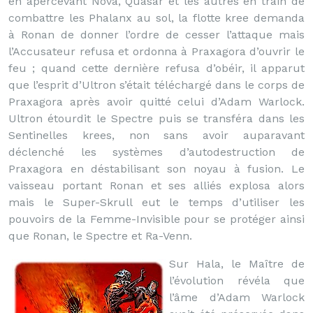
en apercevant Nova, Quasar et les autres en train de
combattre les Phalanx au sol, la flotte kree demanda
à Ronan de donner l’ordre de cesser l’attaque mais
l’Accusateur refusa et ordonna à Praxagora d’ouvrir le
feu ; quand cette dernière refusa d’obéir, il apparut
que l’esprit d’Ultron s’était téléchargé dans le corps de
Praxagora après avoir quitté celui d’Adam Warlock.
Ultron étourdit le Spectre puis se transféra dans les
Sentinelles krees, non sans avoir auparavant
déclenché les systèmes d’autodestruction de
Praxagora en déstabilisant son noyau à fusion. Le
vaisseau portant Ronan et ses alliés explosa alors
mais le Super-Skrull eut le temps d’utiliser les
pouvoirs de la Femme-Invisible pour se protéger ainsi
que Ronan, le Spectre et Ra-Venn.
Sur Hala, le Maître de
l’évolution révéla que
l’âme d’Adam Warlock