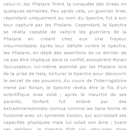
celui-ci, les Phalanx firent la conquête des Krees en
quelques semaines. Peu après cela, un guerrier kree,
répondant uniquement au nom du Spectre, fut à son
tour capturé par les Phalanx. Cependant, le Spectre
se révéla capable de vaincre les guerriers de la
Phalanx en créant chez eux une frayeur
insurmontable. Après leur défaite contre le Spectre,
les Phalanx, en dépit des assertions de ce dernier de
ne pas être impliqué dans le conflit, envoyèrent Ronan
l’accusateur, lui-même assimilé par les Phalanx lors
de la prise de Hala, torturer le Spectre pour découvrir
le secret de ses pouvoirs. Au cours de l’interrogatoire
mené par Ronan, le Spectre révéla être le fils d’un
scientifique kree exilé ; après le meurtre de ses
parents, l’enfant fut enlevé par des
extradimensionnels connus comme les Sans-Noms et
fusionné avec un symbiote Exolon, qui accroissait ses
capacités physiques mais lui volait son âme ; tuant
ses geôliers, le Spectre finit par retourner dans