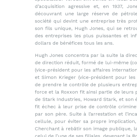
d’acquisition agressive et, en 1937, Jo
découvrant une large réserve de pétrol
société qui devint une entreprise très prof
son fils unique, Hugh Jones, qui se retrou
des entreprises les plus puissantes et in
dollars de bénéfices tous les ans.
Hugh Jones concentra par la suite la direc
de direction réduit, formé de lui-même (c
(vice-président pour les affaires internatio
et Simon Krieger (vice-président pour les
de prendre le contrôle de plusieurs entrepr
force et la Roxxon fit ainsi partie de leurs
de Stark Industries, Howard Stark, et son ép
fit échec à leur prise de contrôle crimin
par son père. Suite à l’arrestation et l’in
cellule, pour éviter sa propre implication
Cherchant à rebâtir son image publique, l
celui de l’une de ses filiales, devenant la