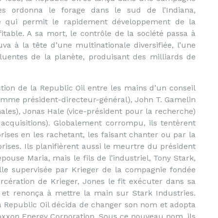
nes ordonna le forage dans le sud de l’Indiana,
e qui permit le rapidement développement de la
itable. A sa mort, le contrôle de la société passa à
va à la tête d’une multinationale diversifiée, l’une
fluentes de la planète, produisant des milliards de
tion de la Republic Oil entre les mains d’un conseil
omme président-directeur-général), John T. Gamelin
nales), Jonas Hale (vice-président pour la recherche)
 acquisitions). Globalement corrompu, ils tentèrent
ises en les rachetant, les faisant chanter ou par la
 prises. Ils planifièrent aussi le meurtre du président
ouse Maria, mais le fils de l’industriel, Tony Stark,
elle supervisée par Krieger de la compagnie fondée
carcération de Krieger, Jones le fit exécuter dans sa
, et renonça à mettre la main sur Stark Industries.
a Republic Oil décida de changer son nom et adopta
 Roxxon Energy Corporation. Sous ce nouveau nom, ils