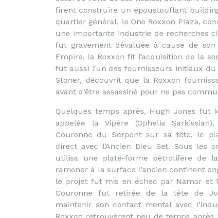
firent construire un époustouflant build
quartier général, le One Roxxon Plaza, co
une importante industrie de recherches c
fut gravement dévaluée à cause de son in
Empire, la Roxxon fit l’acquisition de la 
fut aussi l’un des fournisseurs initiaux d
Stoner, découvrit que la Roxxon fournissai
avant d’être assassiné pour ne pas commu
Quelques temps après, Hugh Jones fut ki
appelée la Vipère (Ophelia Sarkissian)
Couronne du Serpent sur sa tête, le pl
direct avec l’Ancien Dieu Set. Sous les o
utilisa une plate-forme pétrolifère de 
ramener à la surface l’ancien continent e
le projet fut mis en échec par Namor et 
Couronne fut retirée de la tête de J
maintenir son contact mental avec l’indus
Roxxon retrouvèrent peu de temps après l