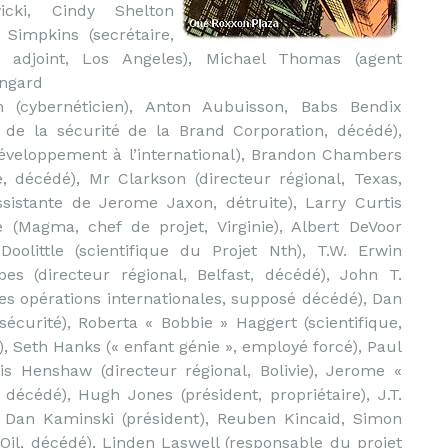
wicki, Cindy Shelton
 Simpkins (secrétaire,
r adjoint, Los Angeles), Michael Thomas (agent
yngard
n (cybernéticien), Anton Aubuisson, Babs Bendix
f de la sécurité de la Brand Corporation, décédé),
développement à l’international), Brandon Chambers
e, décédé), Mr Clarkson (directeur régional, Texas,
ssistante de Jerome Jaxon, détruite), Larry Curtis
 (Magma, chef de projet, Virginie), Albert DeVoor
oolittle (scientifique du Projet Nth), T.W. Erwin
bes (directeur régional, Belfast, décédé), John T.
es opérations internationales, supposé décédé), Dan
curité), Roberta « Bobbie » Haggert (scientifique,
, Seth Hanks (« enfant génie », employé forcé), Paul
tis Henshaw (directeur régional, Bolivie), Jerome «
 décédé), Hugh Jones (président, propriétaire), J.T.
, Dan Kaminski (président), Reuben Kincaid, Simon
 Oil, décédé), Linden Laswell (responsable du projet