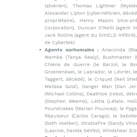
latvérien), Thomas Lightner (Mysté
Alexander Lipton (cybernéticien, décéd
propriétaire), Henry Mason (vice-p
Corporation), Duncan O’Neill (agent in
Jack Rollins (agent du SHIELD infiltré)
de Cybertek)
Agents surhumains :
Anaconda (Blan
Mamba (Tanya Sealy), Bushmaster (Q
Chiens de Guerre (le Barzoï, le Bo
Groenendael, le Labrador, le Lévrier, l
Taggert, décédé), le Criquet (Neil Sh
Melissa Gold), Danger Man (Dan Jer
(Michael Collins), Deathlok (robot, dét
(Stephen Weems), Létha (Létale, Hell
Poundcakes (Marian Pouncey), le Pygar
Répulseur (Carlos Carago), le Sabote
(Seth Voelker), Stratosfire (Sandy Vin
(Lascive, Davida DeVito), Windshear (C