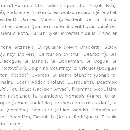
rium/l’Homme-Nth, scientifique du Projet Nth),
é), Aleksander Lukin (président-directeur-général et
résident), James Melvin (président de la Brand
filtré), Jason Quartermaster (scientifique, décédé),
, Gérald Roth, Harlan Ryker (directeur de la Brand et
che Sitznski), l’Angulaire (Kevin Brackett), Black
uincy McIver), Centurion (Arthur Dearborn), les
uledogue, le Danois, le Doberman, le Dogue, le
e Rottweiler), Delphine Courtney, le Criquet (Douglas
elton, décédé), Cypress, la Dame blanche (Songbird,
main), Death-Adder (Roland Burroughs), Deathlok
ruit), Feu follet (Jackson Arvad), l’Homme-Modulaire
en Feliciano), la Manticore, Némésis (Kane), Orka,
gue (Simon Maddicks), le Rapace (Paul Hazlett), le
ur (décédée), Sépulcre (Jillian Woods), Sidewinder
cent, décédée), Tarentula (Anton Rodriguez), Titania
olin Hume)