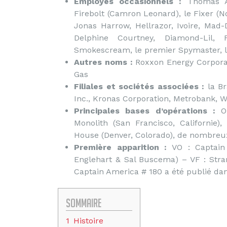
Employés occasionnels :
Thomas A
Firebolt (Camron Leonard), le Fixer (N
Jonas Harrow, Hellrazor, Ivoire, Mad-
Delphine Courtney, Diamond-Lil, F
Smokescream, le premier Spymaster, la
Autres noms :
Roxxon Energy Corporat
Gas
Filiales et sociétés associées :
la B
Inc., Kronas Corporation, Metrobank, 
Principales bases d’opérations :
On
Monolith (San Francisco, Californie)
House (Denver, Colorado), de nombreu
Première apparition :
VO : Captain 
Englehart & Sal Buscema) – VF : Strang
Captain America # 180 a été publié da
Sommaire
1
Histoire