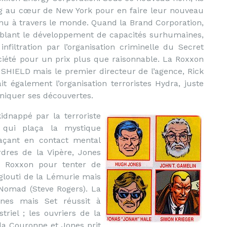
ing au cœur de New York pour en faire leur nouveau
nnu à travers le monde. Quand la Brand Corporation,
iblant le développement de capacités surhumaines,
filtration par l’organisation criminelle du Secret
société pour un prix plus que raisonnable. La Roxxon
u SHIELD mais le premier directeur de l’agence, Rick
t également l’organisation terroristes Hydra, juste
niquer ses découvertes.
dnappé par la terroriste
, qui plaça la mystique
açant en contact mental
rdres de la Vipère, Jones
la Roxxon pour tenter de
nglouti de la Lémurie mais
Nomad (Steve Rogers). La
ones mais Set réussit à
triel ; les ouvriers de la
a Couronne et Jones prit