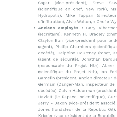
Sagar (vice-président), Steve Sa
(scientifique en chef, New York), Ms
Hydropolis), Mike Tappan (directeu
d’infiltration), Alvie Walton, « Chef » W
Anciens employés :
Cary Albertso
(secrétaire), Kenneth H. Bradley (che
Clayton Burr (vice-président pour le 
(agent), Phillip Chambers (scientifiqu
décédé), Delphine Courtney (robot, a
(agent de sécurité), Jonathan Darque
(responsable du Projet Nth), Abner D
(scientifique du Projet Nth), Ian For
Gamelin (président, ancien directeur d
Germain (Danger-Man, inspecteur de sé
décédée), Calvin Halderman (président)
Hazlett (le Rapace, scientifique), Cur
Jerry » Jaxon (vice-président associé,
Jones (fondateur de la Republic Oil)
Krieger (vice-président de la Republic