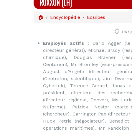
ROXXON (LA)
🏠
Encyclopédie
Equipes
⏱️
Temp
Employés actifs :
Dario Agger (le 
directeur général), Michael Brady (res
chimique), Douglas Bravner (res
Centurion), Mr Bromley (vice-préside
August d’Angelo (directeur génér
(Centurion, scientifique), Jim Dwo
Cybertek), Terence Gerard, Jonas «
président, directeur des recherc
(directeur régional, Denver), Ms Lorin
Nuforme), Patrick Nestor (porte-
(chercheur), Carrington Pax (directeur 
Huck Petrie (négociateur), Benedict 
opérations maritimes), Mr Randolph (