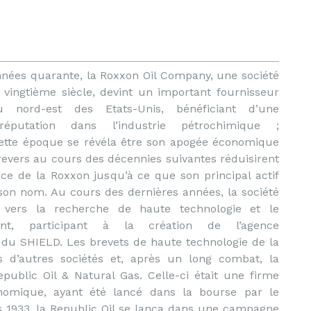
nnées quarante, la Roxxon Oil Company, une société
vingtième siècle, devint un important fournisseur
u nord-est des Etats-Unis, bénéficiant d’une
réputation dans l’industrie pétrochimique ;
ette époque se révéla être son apogée économique
revers au cours des décennies suivantes réduisirent
ce de la Roxxon jusqu’à ce que son principal actif
son nom. Au cours des dernières années, la société
ia vers la recherche de haute technologie et le
ent, participant à la création de l’agence
 du SHIELD. Les brevets de haute technologie de la
ers d’autres sociétés et, après un long combat, la
ublic Oil & Natural Gas. Celle-ci était une firme
nomique, ayant été lancé dans la bourse par le
s 1933, la Republic Oil se lança dans une campagne