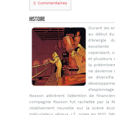
2
Commentaires
Histoire
Durant les a
au début du 
d’énergie d
excellente 
cependant, c
et plusieurs 
la prééminen
ne devienne 
se diversif
développem
d’espionnage
Roxxon attirèrent l’attention de financi
compagnie Roxxon fut rachetée par la Rep
relativement nouvelle sur la scène éco
spéculateur véreux J.T. Jones en 1932. Dè