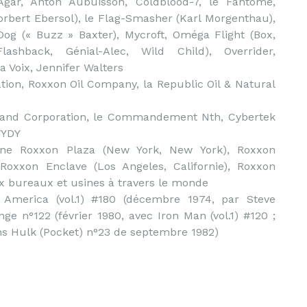
gar, Anton Aubuisson, Coldblood-7, le Fantôme,
orbert Ebersol), le Flag-Smasher (Karl Morgenthau),
Dog (« Buzz » Baxter), Mycroft, Oméga Flight (Box,
lashback, Génial-Alec, Wild Child), Overrider,
 Voix, Jennifer Walters
ion, Roxxon Oil Company, la Republic Oil & Natural
rand Corporation, le Commandement Nth, Cybertek
WYDY
e Roxxon Plaza (New York, New York), Roxxon
, Roxxon Enclave (Los Angeles, Californie), Roxxon
x bureaux et usines à travers le monde
America (vol.1) #180 (décembre 1974, par Steve
e n°122 (février 1980, avec Iron Man (vol.1) #120 ;
ns Hulk (Pocket) n°23 de septembre 1982)