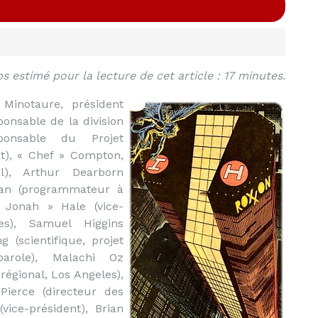
s estimé pour la lecture de cet article : 17 minutes.
Minotaure, président
ponsable de la division
ponsable du Projet
nt), « Chef » Compton,
al), Arthur Dearborn
rman (programmateur à
 Jonah » Hale (vice-
hes), Samuel Higgins
g (scientifique, projet
parole), Malachi Oz
régional, Los Angeles),
Pierce (directeur des
vice-président), Brian