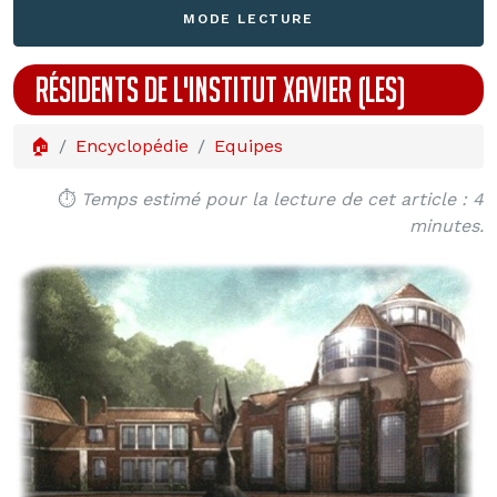
MODE LECTURE
RÉSIDENTS DE L'INSTITUT XAVIER (LES)
🏠
Encyclopédie
Equipes
⏱️
Temps estimé pour la lecture de cet article : 4
minutes.