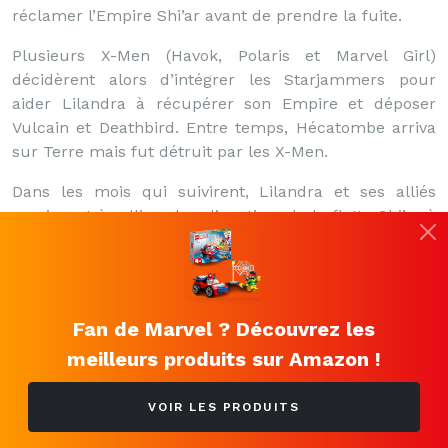
réclamer l’Empire Shi’ar avant de prendre la fuite.
Plusieurs X-Men (Havok, Polaris et Marvel Girl)
décidèrent alors d’intégrer les Starjammers pour
aider Lilandra à récupérer son Empire et déposer
Vulcain et Deathbird. Entre temps, Hécatombe arriva
sur Terre mais fut détruit par les X-Men.
Dans les mois qui suivirent, Lilandra et ses alliés
parvinrent à rallier plus d’un tiers de la flotte Shi’ar à
leurs côtés. Mais une attaque des Scy’ar Tal, une race
alien bien décidé à détruire les Shi’ars, poussèrent les
deux camps à s’unir. Mais à peine les Scy’ar Tal
repoussés, Ka’ardum et ses troupes trahirent Lilandra
Fan de Marvel ? Découvrez les
et rejoignirent Vulcain qui captura les Starjammers
meilleurs produits sur Amazon !
Havok, Polaris, Raza et Ch’od laissant la résistance
Shi’ar réduite à peau de chagrin…
VOIR LES PRODUITS