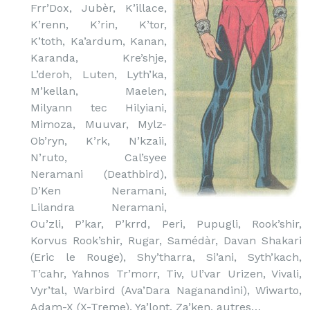
Frr’Dox, Jubèr, K’illace,
K’renn, K’rin, K’tor,
K’toth, Ka’ardum, Kanan,
Karanda, Kre’shje,
L’deroh, Luten, Lyth’ka,
M’kellan, Maelen,
Milyann tec Hilyiani,
Mimoza, Muuvar, Mylz-
Ob’ryn, K’rk, N’kzaii,
N’ruto, Cal’syee
Neramani (Deathbird),
D’Ken Neramani,
Lilandra Neramani,
Ou’zli, P’kar, P’krrd, Peri, Pupugli, Rook’shir,
Korvus Rook’shir, Rugar, Samédàr, Davan Shakari
(Eric le Rouge), Shy’tharra, Si’ani, Syth’kach,
T’cahr, Yahnos Tr’morr, Tiv, Ul’var Urizen, Vivali,
Vyr’tal, Warbird (Ava’Dara Naganandini), Wiwarto,
Adam-X (X-Treme), Ya’lont, Za’ken, autres…