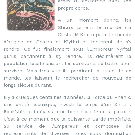
âmes d’Hécatombe dans son
propre corps.
A un moment donné, les
Shi’ars prirent le monde du
Cristal M’Kraan pour le monde
d’origine de Sharra et K’ythri et tentèrent de s’y
rendre. Ce fut finalement sous l’Empereur Vyr’tal
qu’ils parvinrent à s’y rendre. Ils décimèrent la
population locale laissant les survivants se battre pour
survivre. Mais très vite ils perdirent la trace de ce
monde, les laissant le rechercher de nouveau de
longs siècles durant.
Il y a quelques centaines d’années, la Force du Phénix,
une entité cosmique, investi le corps d’un Shi’ar :
Rook’shir, qui dévasta une bonne partie de la galaxie.
C’est à ce moment que la puissante Garde Impériale,
au service de l’Empereur et composée de
représentants de diverses races sous domination