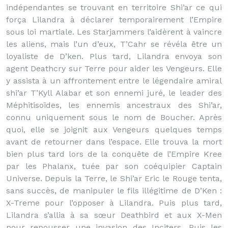
indépendantes se trouvant en territoire Shi’ar ce qui
força Lilandra à déclarer temporairement l’Empire
sous loi martiale. Les Starjammers l’aidèrent à vaincre
les aliens, mais l’un d’eux, T’Cahr se révéla être un
loyaliste de D’ken. Plus tard, Lilandra envoya son
agent Deathcry sur Terre pour aider les Vengeurs. Elle
y assista à un affrontement entre le légendaire amiral
shi’ar T’Kyll Alabar et son ennemi juré, le leader des
Méphitisoïdes, les ennemis ancestraux des Shi’ar,
connu uniquement sous le nom de Boucher. Après
quoi, elle se joignit aux Vengeurs quelques temps
avant de retourner dans l’espace. Elle trouva la mort
bien plus tard lors de la conquête de l’Empire Kree
par les Phalanx, tuée par son coéquipier Captain
Universe. Depuis la Terre, le Shi’ar Eric le Rouge tenta,
sans succès, de manipuler le fils illégitime de D’Ken :
X-Treme pour l’opposer à Lilandra. Puis plus tard,
Lilandra s’allia à sa sœur Deathbird et aux X-Men
pour repousser une invasion des Inciters. Puis les