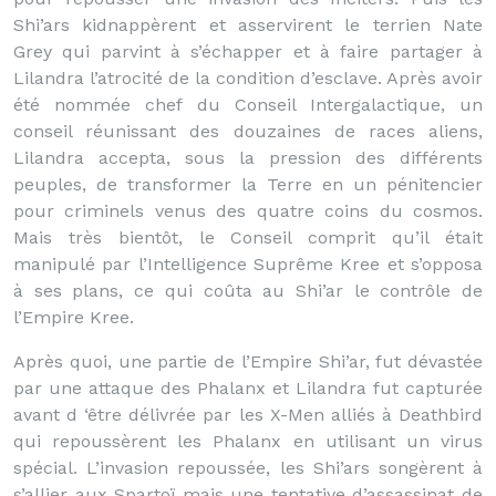
Shi’ars kidnappèrent et asservirent le terrien Nate
Grey qui parvint à s’échapper et à faire partager à
Lilandra l’atrocité de la condition d’esclave. Après avoir
été nommée chef du Conseil Intergalactique, un
conseil réunissant des douzaines de races aliens,
Lilandra accepta, sous la pression des différents
peuples, de transformer la Terre en un pénitencier
pour criminels venus des quatre coins du cosmos.
Mais très bientôt, le Conseil comprit qu’il était
manipulé par l’Intelligence Suprême Kree et s’opposa
à ses plans, ce qui coûta au Shi’ar le contrôle de
l’Empire Kree.
Après quoi, une partie de l’Empire Shi’ar, fut dévastée
par une attaque des Phalanx et Lilandra fut capturée
avant d ‘être délivrée par les X-Men alliés à Deathbird
qui repoussèrent les Phalanx en utilisant un virus
spécial. L’invasion repoussée, les Shi’ars songèrent à
s’allier aux Spartoï mais une tentative d’assassinat de