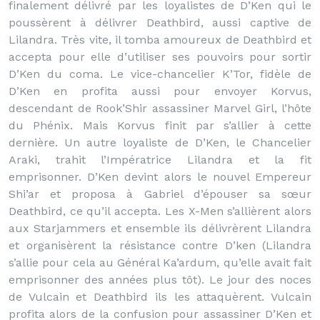
finalement délivré par les loyalistes de D’Ken qui le
poussèrent à délivrer Deathbird, aussi captive de
Lilandra. Très vite, il tomba amoureux de Deathbird et
accepta pour elle d’utiliser ses pouvoirs pour sortir
D’Ken du coma. Le vice-chancelier K’Tor, fidèle de
D’Ken en profita aussi pour envoyer Korvus,
descendant de Rook’Shir assassiner Marvel Girl, l’hôte
du Phénix. Mais Korvus finit par s’allier à cette
dernière. Un autre loyaliste de D’Ken, le Chancelier
Araki, trahit l’Impératrice Lilandra et la fit
emprisonner. D’Ken devint alors le nouvel Empereur
Shi’ar et proposa à Gabriel d’épouser sa sœur
Deathbird, ce qu’il accepta. Les X-Men s’allièrent alors
aux Starjammers et ensemble ils délivrèrent Lilandra
et organisèrent la résistance contre D’ken (Lilandra
s’allie pour cela au Général Ka’ardum, qu’elle avait fait
emprisonner des années plus tôt). Le jour des noces
de Vulcain et Deathbird ils les attaquèrent. Vulcain
profita alors de la confusion pour assassiner D’Ken et