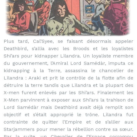
Plus tard, Cal’Syee, se faisant désormais appeler
Deathbird, s’allia avec les Broods et les loyalistes
Shi’ars pour kidnapper Lilandra. Un loyaliste membre
du gouvernement, l’Amiral Lord Samédàr, imputa ce
kidnapping à la Terre, assassina le chancelier de
Lilandra : Araki et prit le contrôle de la flotte afin de
détruire la terre tandis que Lilandra et la plupart des
X-men furent enlevés par les Shi’ars. Finalement les
X-Men parvinrent à exposer aux Shi’ars la trahison de
Lord Samédàr mais Deathbird avait déjà remplit son
objectif et s’était approprié le trône. Lilandra fut
contrainte de quitter l’Empire et de s’allier aux
Starjammers pour mener la rébellion contre sa sœur.
Par la suite, un Chevalier de l’Espace corrompu