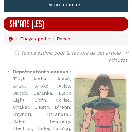
MODE LECTURE
SHI'ARS (LES)
🏠
Encyclopédie
Races
⏱️
Temps estimé pour la lecture de cet article : 11
minutes.
Représentants connus :
T’Kyll Alabar, Alaké,
Araki, Aroke, Avios,
Babob, Baranka, Black
Light, C’efn, Cerise,
Chakar, D'Keth, D’rehn,
D’syndri, Dai’andral,
Dakari, Deathcry,
Electron, Eluke, Fath’raj,