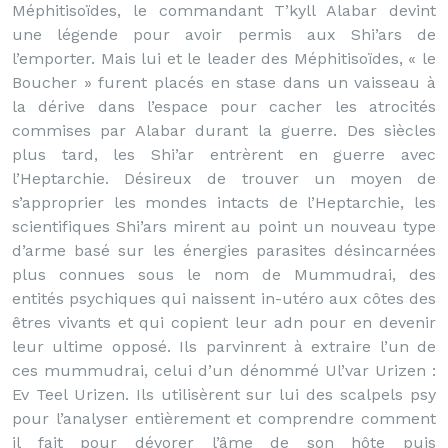
Méphitisoïdes, le commandant T’kyll Alabar devint
une légende pour avoir permis aux Shi’ars de
l’emporter. Mais lui et le leader des Méphitisoïdes, « le
Boucher » furent placés en stase dans un vaisseau à
la dérive dans l’espace pour cacher les atrocités
commises par Alabar durant la guerre. Des siècles
plus tard, les Shi’ar entrèrent en guerre avec
l’Heptarchie. Désireux de trouver un moyen de
s’approprier les mondes intacts de l’Heptarchie, les
scientifiques Shi’ars mirent au point un nouveau type
d’arme basé sur les énergies parasites désincarnées
plus connues sous le nom de Mummudrai, des
entités psychiques qui naissent in-utéro aux côtes des
êtres vivants et qui copient leur adn pour en devenir
leur ultime opposé. Ils parvinrent à extraire l’un de
ces mummudrai, celui d’un dénommé Ul’var Urizen :
Ev Teel Urizen. Ils utilisèrent sur lui des scalpels psy
pour l’analyser entièrement et comprendre comment
il fait pour dévorer l’âme de son hôte puis