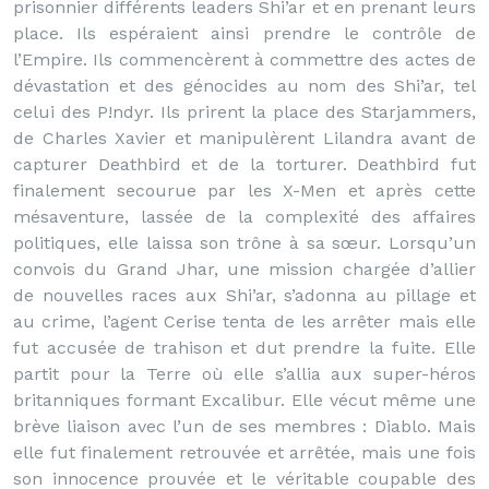
prisonnier différents leaders Shi’ar et en prenant leurs
place. Ils espéraient ainsi prendre le contrôle de
l’Empire. Ils commencèrent à commettre des actes de
dévastation et des génocides au nom des Shi’ar, tel
celui des P!ndyr. Ils prirent la place des Starjammers,
de Charles Xavier et manipulèrent Lilandra avant de
capturer Deathbird et de la torturer. Deathbird fut
finalement secourue par les X-Men et après cette
mésaventure, lassée de la complexité des affaires
politiques, elle laissa son trône à sa sœur. Lorsqu’un
convois du Grand Jhar, une mission chargée d’allier
de nouvelles races aux Shi’ar, s’adonna au pillage et
au crime, l’agent Cerise tenta de les arrêter mais elle
fut accusée de trahison et dut prendre la fuite. Elle
partit pour la Terre où elle s’allia aux super-héros
britanniques formant Excalibur. Elle vécut même une
brève liaison avec l’un de ses membres : Diablo. Mais
elle fut finalement retrouvée et arrêtée, mais une fois
son innocence prouvée et le véritable coupable des