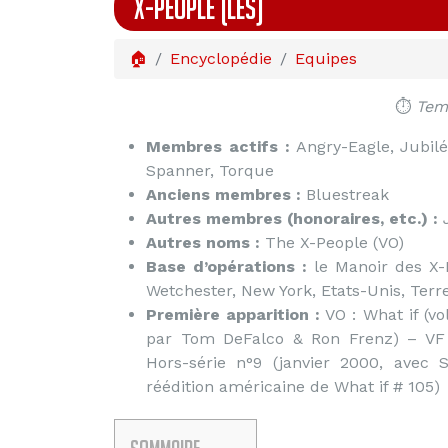
X-PEOPLE (LES)
🏠
Encyclopédie
Equipes
⏱️
Temp
Membres actifs :
Angry-Eagle, Jubilé
Spanner, Torque
Anciens membres :
Bluestreak
Autres membres (honoraires, etc.) :
J
Autres noms :
The X-People (VO)
Base d’opérations :
le Manoir des X
Wetchester, New York, Etats-Unis, Terr
Première apparition :
VO : What if (vol
par Tom DeFalco & Ron Frenz) – VF
Hors-série n°9 (janvier 2000, avec S
réédition américaine de What if # 105)