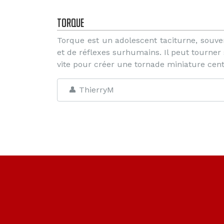
Torque
Torque est un adolescent taciturne, souve
et de réflexes surhumains. Il peut tourn
vite pour créer une tornade miniature cen
👤 ThierryM