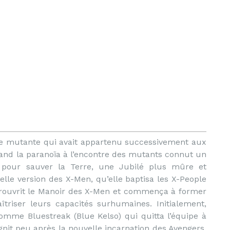
ne mutante qui avait appartenu successivement aux
and la paranoïa à l’encontre des mutants connut un
n pour sauver la Terre, une Jubilé plus mûre et
lle version des X-Men, qu’elle baptisa les X-People
e rouvrit le Manoir des X-Men et commença à former
triser leurs capacités surhumaines. Initialement,
omme Bluestreak (Blue Kelso) qui quitta l’équipe à
nit peu après la nouvelle incarnation des Avengers.