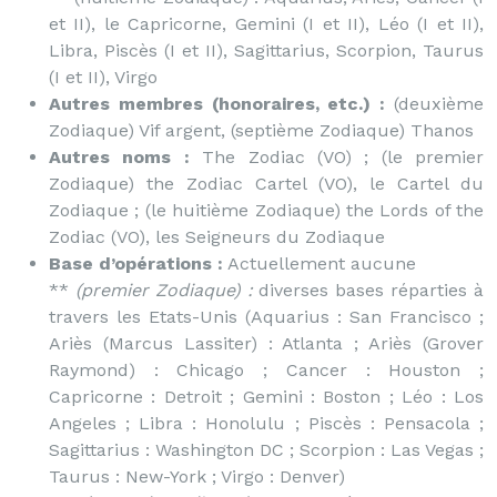
et II), le Capricorne, Gemini (I et II), Léo (I et II),
Libra, Piscès (I et II), Sagittarius, Scorpion, Taurus
(I et II), Virgo
Autres membres (honoraires, etc.) :
(deuxième
Zodiaque) Vif argent, (septième Zodiaque) Thanos
Autres noms :
The Zodiac (VO) ; (le premier
Zodiaque) the Zodiac Cartel (VO), le Cartel du
Zodiaque ; (le huitième Zodiaque) the Lords of the
Zodiac (VO), les Seigneurs du Zodiaque
Base d’opérations :
Actuellement aucune
**
(premier Zodiaque) :
diverses bases réparties à
travers les Etats-Unis (Aquarius : San Francisco ;
Ariès (Marcus Lassiter) : Atlanta ; Ariès (Grover
Raymond) : Chicago ; Cancer : Houston ;
Capricorne : Detroit ; Gemini : Boston ; Léo : Los
Angeles ; Libra : Honolulu ; Piscès : Pensacola ;
Sagittarius : Washington DC ; Scorpion : Las Vegas ;
Taurus : New-York ; Virgo : Denver)