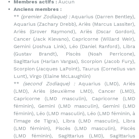
Membres actifs :
Aucun
Anciens membres :
**
(premier Zodiaque) :
Aquarius (Darren Bentley),
Aquarius (Zachary Drebb), Ariès (Marcus Lassiter),
Ariès (Grover Raymond), Ariès (Oscar Gordon),
Cancer (Jack Klevano), Capricorne (Willard Weir),
Gemini (Joshua Link), Léo (Daniel Ranford), Libra
(Gustav Brandt), Piscès (Noah Perricone),
Sagittarius (Harlan Vargas), Scorpion (Jacob Fury),
Scorpion (Jacques LaPoint), Taurus (Cornelius van
Lunt), Virgo (Elaine McLaughlin)
**
(second Zodiaque) :
Aquarius (LMD), Ariès
(LMD), Ariès (deuxième LMD), Cancer (LMD),
Capricorne (LMD masculin), Capricorne (LMD
féminin), Gemini (LMD masculin), Gemini (LMD
féminin), Léo (LMD masculin), Léo (LMD féminin, à
l’image de Tigra), Libra (LMD masculin), Libra
(LMD féminin), Piscès (LMD masculin), Piscès
(LMD féminin), Sagittarius (LMD), Sagittarius