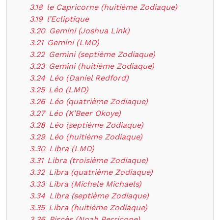
3.18
le Capricorne (huitième Zodiaque)
3.19
l’Ecliptique
3.20
Gemini (Joshua Link)
3.21
Gemini (LMD)
3.22
Gemini (septième Zodiaque)
3.23
Gemini (huitième Zodiaque)
3.24
Léo (Daniel Redford)
3.25
Léo (LMD)
3.26
Léo (quatrième Zodiaque)
3.27
Léo (K’Beer Okoye)
3.28
Léo (septième Zodiaque)
3.29
Léo (huitième Zodiaque)
3.30
Libra (LMD)
3.31
Libra (troisième Zodiaque)
3.32
Libra (quatrième Zodiaque)
3.33
Libra (Michele Michaels)
3.34
Libra (septième Zodiaque)
3.35
Libra (huitième Zodiaque)
3.36
Piscès (Noah Perricone)