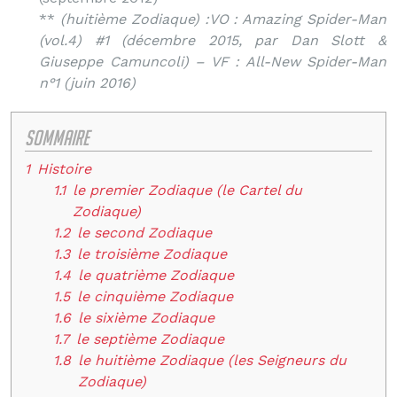
**
(huitième Zodiaque) :
VO : Amazing Spider-Man
(vol.4) #1 (décembre 2015, par Dan Slott &
Giuseppe Camuncoli) – VF : All-New Spider-Man
n°1 (juin 2016)
Sommaire
1
Histoire
1.1
le premier Zodiaque (le Cartel du
Zodiaque)
1.2
le second Zodiaque
1.3
le troisième Zodiaque
1.4
le quatrième Zodiaque
1.5
le cinquième Zodiaque
1.6
le sixième Zodiaque
1.7
le septième Zodiaque
1.8
le huitième Zodiaque (les Seigneurs du
Zodiaque)