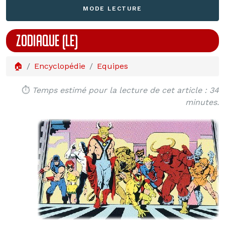
MODE LECTURE
ZODIAQUE (LE)
🏠
Encyclopédie
Equipes
⏱️
Temps estimé pour la lecture de cet article : 34
minutes.