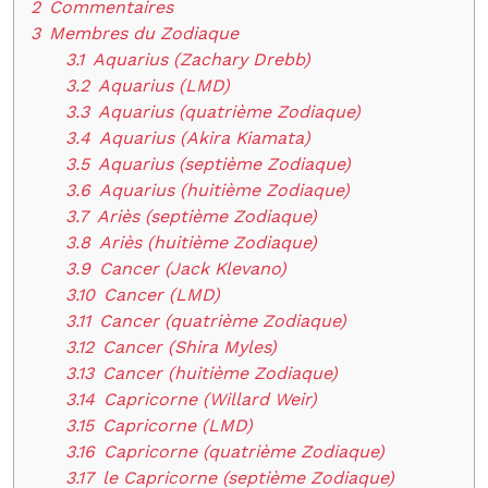
2
Commentaires
3
Membres du Zodiaque
3.1
Aquarius (Zachary Drebb)
3.2
Aquarius (LMD)
3.3
Aquarius (quatrième Zodiaque)
3.4
Aquarius (Akira Kiamata)
3.5
Aquarius (septième Zodiaque)
3.6
Aquarius (huitième Zodiaque)
3.7
Ariès (septième Zodiaque)
3.8
Ariès (huitième Zodiaque)
3.9
Cancer (Jack Klevano)
3.10
Cancer (LMD)
3.11
Cancer (quatrième Zodiaque)
3.12
Cancer (Shira Myles)
3.13
Cancer (huitième Zodiaque)
3.14
Capricorne (Willard Weir)
3.15
Capricorne (LMD)
3.16
Capricorne (quatrième Zodiaque)
3.17
le Capricorne (septième Zodiaque)