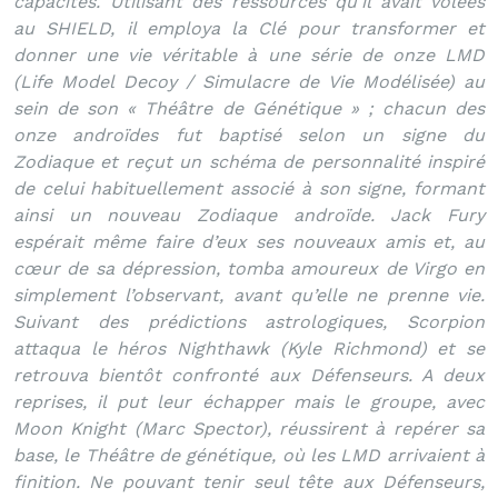
capacités. Utilisant des ressources qu’il avait volées
au SHIELD, il employa la Clé pour transformer et
donner une vie véritable à une série de onze LMD
(Life Model Decoy / Simulacre de Vie Modélisée) au
sein de son « Théâtre de Génétique » ; chacun des
onze androïdes fut baptisé selon un signe du
Zodiaque et reçut un schéma de personnalité inspiré
de celui habituellement associé à son signe, formant
ainsi un nouveau Zodiaque androïde. Jack Fury
espérait même faire d’eux ses nouveaux amis et, au
cœur de sa dépression, tomba amoureux de Virgo en
simplement l’observant, avant qu’elle ne prenne vie.
Suivant des prédictions astrologiques, Scorpion
attaqua le héros Nighthawk (Kyle Richmond) et se
retrouva bientôt confronté aux Défenseurs. A deux
reprises, il put leur échapper mais le groupe, avec
Moon Knight (Marc Spector), réussirent à repérer sa
base, le Théâtre de génétique, où les LMD arrivaient à
finition. Ne pouvant tenir seul tête aux Défenseurs,