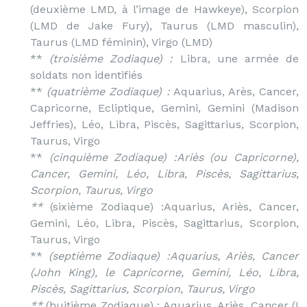
(deuxième LMD, à l’image de Hawkeye), Scorpion
(LMD de Jake Fury), Taurus (LMD masculin),
Taurus (LMD féminin), Virgo (LMD)
**
(troisième Zodiaque) :
Libra, une armée de
soldats non identifiés
**
(quatrième Zodiaque) :
Aquarius, Arès, Cancer,
Capricorne, Ecliptique, Gemini, Gemini (Madison
Jeffries), Léo, Libra, Piscès, Sagittarius, Scorpion,
Taurus, Virgo
**
(cinquième Zodiaque) :
Ariès (ou Capricorne),
Cancer, Gemini, Léo, Libra, Piscès, Sagittarius,
Scorpion, Taurus, Virgo
**
(sixième Zodiaque) :Aquarius, Ariès, Cancer,
Gemini, Léo, Libra, Piscès, Sagittarius, Scorpion,
Taurus, Virgo
**
(septième Zodiaque) :
Aquarius, Ariès, Cancer
(John King), le Capricorne, Gemini, Léo, Libra,
Piscès, Sagittarius, Scorpion, Taurus, Virgo
**
(huitième Zodiaque) : Aquarius, Ariès, Cancer (I