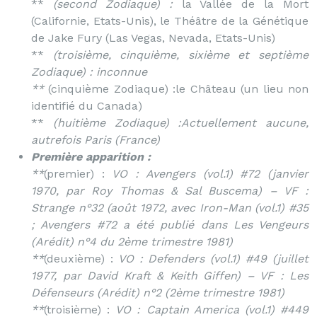
**
(second Zodiaque) :
la Vallée de la Mort
(Californie, Etats-Unis), le Théâtre de la Génétique
de Jake Fury (Las Vegas, Nevada, Etats-Unis)
**
(troisième, cinquième, sixième et septième
Zodiaque) :
inconnue
**
(cinquième Zodiaque) :le Château (un lieu non
identifié du Canada)
**
(huitième Zodiaque) :
Actuellement aucune,
autrefois Paris (France)
Première apparition :
**
(premier) :
VO : Avengers (vol.1) #72 (janvier
1970, par Roy Thomas & Sal Buscema) – VF :
Strange n°32 (août 1972, avec Iron-Man (vol.1) #35
; Avengers #72 a été publié dans Les Vengeurs
(Arédit) n°4 du 2ème trimestre 1981)
**
(deuxième) :
VO : Defenders (vol.1) #49 (juillet
1977, par David Kraft & Keith Giffen) – VF : Les
Défenseurs (Arédit) n°2 (2ème trimestre 1981)
**
(troisième) :
VO : Captain America (vol.1) #449