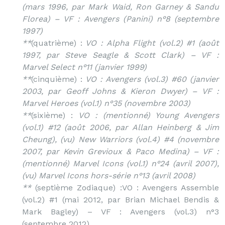
(mars 1996, par Mark Waid, Ron Garney & Sandu
Florea) – VF : Avengers (Panini) n°8 (septembre
1997)
**
(quatrième) :
VO : Alpha Flight (vol.2) #1 (août
1997, par Steve Seagle & Scott Clark) – VF :
Marvel Select n°11 (janvier 1999)
**
(cinquième) :
VO : Avengers (vol.3) #60 (janvier
2003, par Geoff Johns & Kieron Dwyer) – VF :
Marvel Heroes (vol.1) n°35 (novembre 2003)
**
(sixième) :
VO : (mentionné) Young Avengers
(vol.1) #12 (août 2006, par Allan Heinberg & Jim
Cheung), (vu) New Warriors (vol.4) #4 (novembre
2007, par Kevin Grevioux & Paco Medina) – VF :
(mentionné) Marvel Icons (vol.1) n°24 (avril 2007),
(vu) Marvel Icons hors-série n°13 (avril 2008)
**
(septième Zodiaque) :VO : Avengers Assemble
(vol.2) #1 (mai 2012, par Brian Michael Bendis &
Mark Bagley) – VF : Avengers (vol.3) n°3
(septembre 2012)