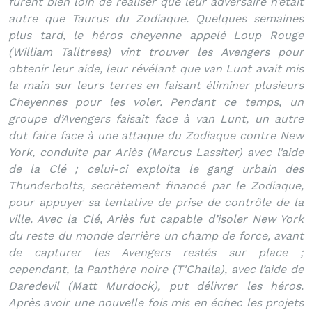
furent bien loin de réaliser que leur adversaire n’était
autre que Taurus du Zodiaque. Quelques semaines
plus tard, le héros cheyenne appelé Loup Rouge
(William Talltrees) vint trouver les Avengers pour
obtenir leur aide, leur révélant que van Lunt avait mis
la main sur leurs terres en faisant éliminer plusieurs
Cheyennes pour les voler. Pendant ce temps, un
groupe d’Avengers faisait face à van Lunt, un autre
dut faire face à une attaque du Zodiaque contre New
York, conduite par Ariès (Marcus Lassiter) avec l’aide
de la Clé ; celui-ci exploita le gang urbain des
Thunderbolts, secrètement financé par le Zodiaque,
pour appuyer sa tentative de prise de contrôle de la
ville. Avec la Clé, Ariès fut capable d’isoler New York
du reste du monde derrière un champ de force, avant
de capturer les Avengers restés sur place ;
cependant, la Panthère noire (T’Challa), avec l’aide de
Daredevil (Matt Murdock), put délivrer les héros.
Après avoir une nouvelle fois mis en échec les projets