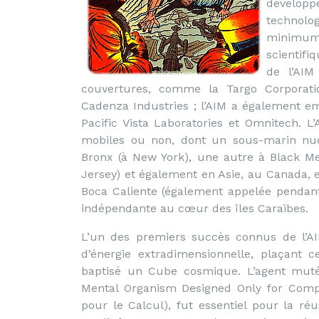
développ
technol
minimum 
scientif
de l’AIM 
couvertures, comme la Targo Corporation
Cadenza Industries ; l’AIM a également e
Pacific Vista Laboratories et Omnitech. L
mobiles ou non, dont un sous-marin nucl
Bronx (à New York), une autre à Black Me
Jersey) et également en Asie, au Canada, e
Boca Caliente (également appelée pendant 
indépendante au cœur des îles Caraïbes.
L’un des premiers succès connus de l’AI
d’énergie extradimensionnelle, plaçant c
baptisé un Cube cosmique. L’agent muté 
Mental Organism Designed Only for Comp
pour le Calcul), fut essentiel pour la réu