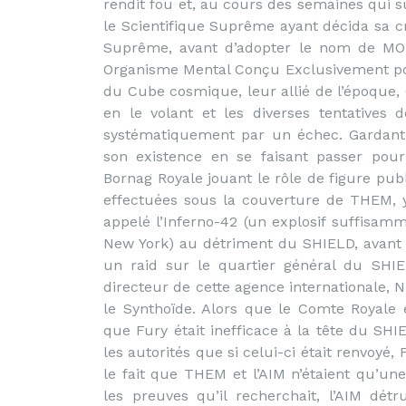
rendit fou et, au cours des semaines qui su
le Scientifique Suprême ayant décida sa cré
Suprême, avant d’adopter le nom de MOD
Organisme Mental Conçu Exclusivement pour
du Cube cosmique, leur allié de l’époque,
en le volant et les diverses tentatives
systématiquement par un échec. Gardant t
son existence en se faisant passer pour
Bornag Royale jouant le rôle de figure publi
effectuées sous la couverture de THEM, 
appelé l’Inferno-42 (un explosif suffisamm
New York) au détriment du SHIELD, avant d
un raid sur le quartier général du SHIE
directeur de cette agence internationale, N
le Synthoïde. Alors que le Comte Royale
que Fury était inefficace à la tête du SHI
les autorités que si celui-ci était renvo
le fait que THEM et l’AIM n’étaient qu’une
les preuves qu’il recherchait, l’AIM dét