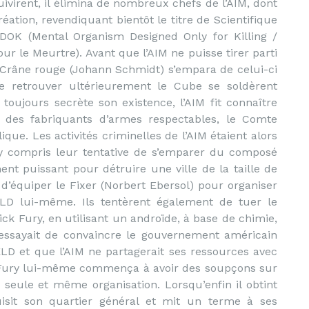
ivirent, il élimina de nombreux chefs de l’AIM, dont
ation, revendiquant bientôt le titre de Scientifique
OK (Mental Organism Designed Only for Killing /
 le Meurtre). Avant que l’AIM ne puisse tirer parti
 Crâne rouge (Johann Schmidt) s’empara de celui-ci
 de retrouver ultérieurement le Cube se soldèrent
oujours secrète son existence, l’AIM fit connaître
 des fabriquants d’armes respectables, le Comte
que. Les activités criminelles de l’AIM étaient alors
y compris leur tentative de s’emparer du composé
ent puissant pour détruire une ville de la taille de
’équiper le Fixer (Norbert Ebersol) pour organiser
LD lui-même. Ils tentèrent également de tuer le
ick Fury, en utilisant un androïde, à base de chimie,
 essayait de convaincre le gouvernement américain
ELD et que l’AIM ne partagerait ses ressources avec
yé, Fury lui-même commença à avoir des soupçons sur
 seule et même organisation. Lorsqu’enfin il obtint
ruisit son quartier général et mit un terme à ses