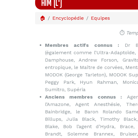
AIM (L')
🏠
Encyclopédie
Equipes
⏱️
Temps
Membres actifs connus :
Dr Ba
(également comme l’Ultra-Adaptoïde, Y
Damphouse, Andrew Forson, Gravit
entropique, le Maître de corvées, Men
MODOK (George Tarleton), MODOK Supé
Peggy Park, Hyun Rahman, Monica 
Sumitro, Supéria
Anciens membres connus :
Agen
l’Amazone, Agent Anesthésie, Ther
Bainbridge, le Baron Rolando Same
Billups, Julia Black, Timothy Bla
Blake, Bob l’agent d’Hydra, Brace,
Brandt, Solemne Brannex, Bruiser