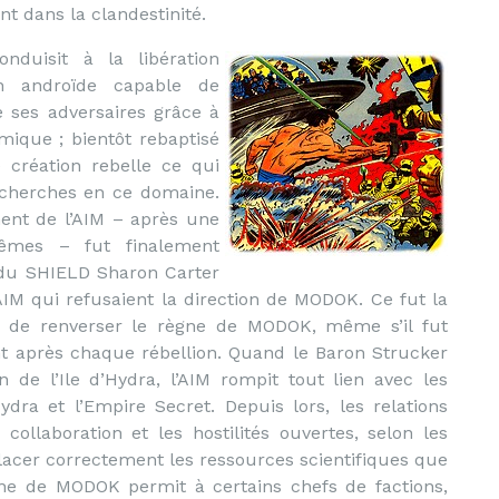
t dans la clandestinité.
nduisit à la libération
n androïde capable de
e ses adversaires grâce à
ique ; bientôt rebaptisé
e création rebelle ce qui
echerches en ce domaine.
nt de l’AIM – après une
prêmes – fut finalement
 du SHIELD Sharon Carter
l’AIM qui refusaient la direction de MODOK. Ce fut la
e, de renverser le règne de MODOK, même s’il fut
nt après chaque rébellion. Quand le Baron Strucker
 de l’Ile d’Hydra, l’AIM rompit tout lien avec les
dra et l’Empire Secret. Depuis lors, les relations
collaboration et les hostilités ouvertes, selon les
lacer correctement les ressources scientifiques que
ègne de MODOK permit à certains chefs de factions,