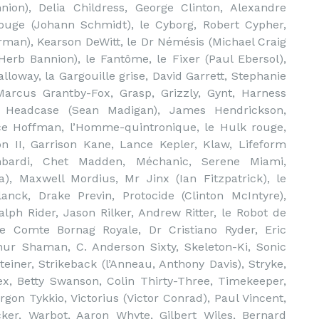
ion), Delia Childress, George Clinton, Alexandre
ouge (Johann Schmidt), le Cyborg, Robert Cypher,
rman), Kearson DeWitt, le Dr Némésis (Michael Craig
Herb Bannion), le Fantôme, le Fixer (Paul Ebersol),
lloway, la Gargouille grise, David Garrett, Stephanie
arcus Grantby-Fox, Grasp, Grizzly, Gynt, Harness
n, Headcase (Sean Madigan), James Hendrickson,
e Hoffman, l’Homme-quintronique, le Hulk rouge,
 II, Garrison Kane, Lance Kepler, Klaw, Lifeform
mbardi, Chet Madden, Méchanic, Serene Miami,
, Maxwell Mordius, Mr Jinx (Ian Fitzpatrick), le
nck, Drake Previn, Protocide (Clinton McIntyre),
lph Rider, Jason Rilker, Andrew Ritter, le Robot de
le Comte Bornag Royale, Dr Cristiano Ryder, Eric
thur Shaman, C. Anderson Sixty, Skeleton-Ki, Sonic
einer, Strikeback (l’Anneau, Anthony Davis), Stryke,
x, Betty Swanson, Colin Thirty-Three, Timekeeper,
gon Tykkio, Victorius (Victor Conrad), Paul Vincent,
ker, Warbot, Aaron Whyte, Gilbert Wiles, Bernard