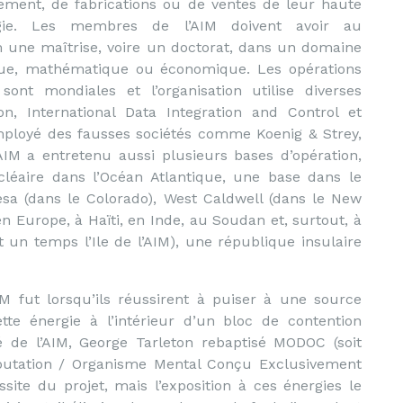
ement, de fabrications ou de ventes de leur haute
ogie. Les membres de l’AIM doivent avoir au
une maîtrise, voire un doctorat, dans un domaine
ique, mathématique ou économique. Les opérations
sont mondiales et l’organisation utilise diverses
, International Data Integration and Control et
mployé des fausses sociétés comme Koenig & Strey,
’AIM a entretenu aussi plusieurs bases d’opération,
éaire dans l’Océan Atlantique, une base dans le
sa (dans le Colorado), West Caldwell (dans le New
n Europe, à Haïti, en Inde, au Soudan et, surtout, à
un temps l’Ile de l’AIM), une république insulaire
M fut lorsqu’ils réussirent à puiser à une source
ette énergie à l’intérieur d’un bloc de contention
de l’AIM, George Tarleton rebaptisé MODOC (soit
utation / Organisme Mental Conçu Exclusivement
ssite du projet, mais l’exposition à ces énergies le