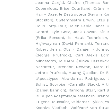
Joanna Cargill, Chaîne (Thomas Bann
Copernicus, Brice Courtland, Crâne r
Harry Daze, le Destructeur (Kerwin Ko
Stockton), Clytemnestra Erwin, Etau (
Colin Forty-Four, Helen Gable, Janet Ga
Gerard, Lyle Getz, Jack Gowan, Sir M
(Erika Benson), le Haut Technicie
Highwayman (David Pennant), Terranc
Robert Jema, Otis « Danger » Johnson
(George Prufrock), Carl Alexis Lo
Mindstorm, MODAM (Olinka Barankova)
Narrateur, Brendon Newton, Marc Pla
Jethro Prufrock, Huang Qiaolian, Dr Ra
l’Apocalypse, Abu-Jamal Rodriguez, 
Schist, Scorpion (Carmilla Black), Ar
(Daniel Bannion), Ramona Starr, Karl St
le Super-Adaptoïde/Alessandro Branne
Eugene Toussaint, Valdemar Tykkio, Yor
Kseniya Vladitch, Wolfgang von Struc