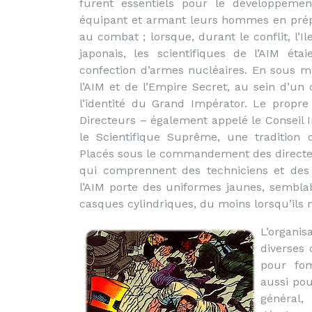
furent essentiels pour le développemen
équipant et armant leurs hommes en prép
au combat ; lorsque, durant le conflit, l’I
japonais, les scientifiques de l’AIM ét
confection d’armes nucléaires. En sous mai
l’AIM et de l’Empire Secret, au sein d’u
l’identité du Grand Impérator. Le propre 
Directeurs – également appelé le Conseil
le Scientifique Suprême, une tradition 
Placés sous le commandement des directeur
qui comprennent des techniciens et des 
l’AIM porte des uniformes jaunes, sembla
casques cylindriques, du moins lorsqu’ils 
L’organis
diverses 
pour fom
aussi pou
général,