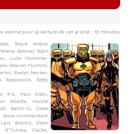
 estimé pour la lecture de cet article : 10 minutes.
sk, Black Widow
elena Belova), Njeri
on, Jude l’Homme-
tallo (Marvin Flumm),
rior, Evelyn Necker,
Rappaccini, Betty
t R-2, Paul Allen,
on Atlanta, Harold
di, Batch-13, Clete
ck, Sous-commandant
 Lars Branco, Ellen
, B’Tumba, Cache,