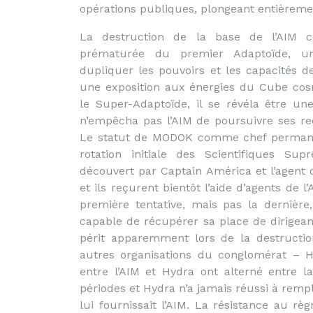
opérations publiques, plongeant entièremen
La destruction de la base de l’AIM co
prématurée du premier Adaptoïde, u
dupliquer les pouvoirs et les capacités d
une exposition aux énergies du Cube cosm
le Super-Adaptoïde, il se révéla être un
n’empêcha pas l’AIM de poursuivre ses r
Le statut de MODOK comme chef permane
rotation initiale des Scientifiques Su
découvert par Captain América et l’agent
et ils reçurent bientôt l’aide d’agents de 
première tentative, mais pas la dernièr
capable de récupérer sa place de dirigea
périt apparemment lors de la destruction
autres organisations du conglomérat – Hy
entre l’AIM et Hydra ont alterné entre la 
périodes et Hydra n’a jamais réussi à remp
lui fournissait l’AIM. La résistance au r