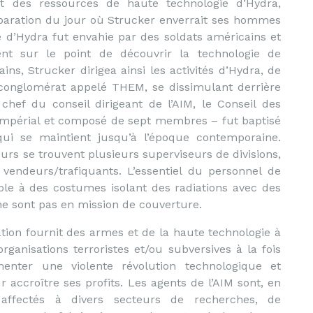
t des ressources de haute technologie d’Hydra,
aration du jour où Strucker enverrait ses hommes
le d’Hydra fut envahie par des soldats américains et
aient sur le point de découvrir la technologie de
ns, Strucker dirigea ainsi les activités d’Hydra, de
n conglomérat appelé THEM, se dissimulant derrière
chef du conseil dirigeant de l’AIM, le Conseil des
 Impérial et composé de sept membres – fut baptisé
qui se maintient jusqu’à l’époque contemporaine.
s se trouvent plusieurs superviseurs de divisions,
vendeurs/trafiquants. L’essentiel du personnel de
ble à des costumes isolant des radiations avec des
ne sont pas en mission de couverture.
ation fournit des armes et de la haute technologie à
organisations terroristes et/ou subversives à la fois
enter une violente révolution technologique et
r accroître ses profits. Les agents de l’AIM sont, en
 affectés à divers secteurs de recherches, de