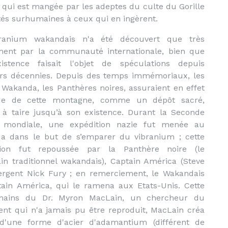
c qui est mangée par les adeptes du culte du Gorille
tés surhumaines à ceux qui en ingèrent.
ranium wakandais n'a été découvert que très
ent par la communauté internationale, bien que
istence faisait l'objet de spéculations depuis
urs décennies. Depuis des temps immémoriaux, les
 Wakanda, les Panthères noires, assuraient en effet
de de cette montagne, comme un dépôt sacré,
t à taire jusqu’à son existence. Durant la Seconde
 mondiale, une expédition nazie fut menée au
a dans le but de s’emparer du vibranium ; cette
tion fut repoussée par la Panthère noire (le
in traditionnel wakandais), Captain América (Steve
rgent Nick Fury ; en remerciement, le Wakandais
tain América, qui le ramena aux Etats-Unis. Cette
s mains du Dr. Myron MacLain, un chercheur du
nt qui n'a jamais pu être reproduit, MacLain créa
d'une forme d'acier d'adamantium (différent de