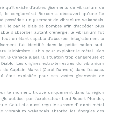
ré qu’il existe d’autres gisements de vibranium de
i, le conglomérat Roxxon a découvert qu'une île
sud possédait un gisement de vibranium wakandais.
e l'île par le biais de bombes afin d'accéder plus
able d'absorber autant d'énergie, le vibranium fut
tout en étant capable d'absorber intégralement le
isement fut identifié dans la petite nation sud-
ra l’alchimiste Diablo pour exploiter le métal. Bien
nir, le Canada jugea la situation trop dangereuse et
 Diablo. Les origines extra-terrestres du vibranium
 de Captain Marvel (Carol Danvers) dans l’espace.
ui était exploitée pour ses vastes gisements de
our le moment, trouvé uniquement dans la région
gle oubliée, par l'explorateur Lord Robert Plunder,
que. Celui-ci a aussi reçu le surnom d’ « anti-métal
le vibranium wakandais absorbe les énergies des