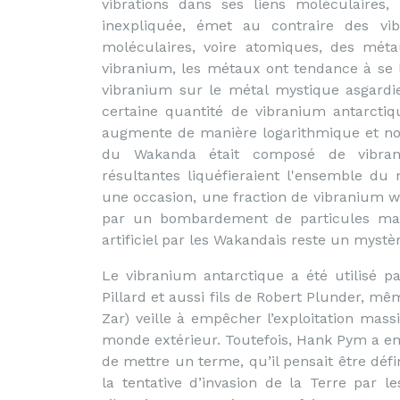
vibrations dans ses liens moléculaires,
inexpliquée, émet au contraire des vibr
moléculaires, voire atomiques, des méta
vibranium, les métaux ont tendance à se l
vibranium sur le métal mystique asgardi
certaine quantité de vibranium antarctiq
augmente de manière logarithmique et non
du Wakanda était composé de vibraniu
résultantes liquéfieraient l'ensemble du
une occasion, une fraction de vibranium 
par un bombardement de particules mais
artificiel par les Wakandais reste un mystèr
Le vibranium antarctique a été utilisé p
Pillard et aussi fils de Robert Plunder, mêm
Zar) veille à empêcher l’exploitation mas
monde extérieur. Toutefois, Hank Pym a e
de mettre un terme, qu’il pensait être défin
la tentative d’invasion de la Terre par l