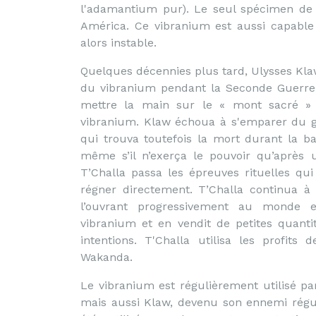
l'adamantium pur). Le seul spécimen de 
América. Ce vibranium est aussi capable 
alors instable.
Quelques décennies plus tard, Ulysses Klaw,
du vibranium pendant la Seconde Guerre, 
mettre la main sur le « mont sacré »
vibranium. Klaw échoua à s'emparer du g
qui trouva toutefois la mort durant la bat
même s’il n’exerça le pouvoir qu’après 
T’Challa passa les épreuves rituelles qui
régner directement. T’Challa continua à
l’ouvrant progressivement au monde ext
vibranium et en vendit de petites quanti
intentions. T'Challa utilisa les profit
Wakanda.
Le vibranium est régulièrement utilisé pa
mais aussi Klaw, devenu son ennemi régul