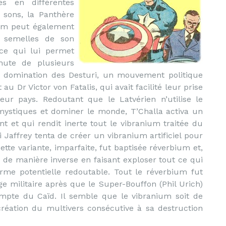
es en différentes
s sons, la Panthère
ium peut également
s semelles de son
ce qui lui permet
hute de plusieurs
 domination des Desturi, un mouvement politique
au Dr Victor von Fatalis, qui avait facilité leur prise
ur pays. Redoutant que le Latvérien n’utilise le
ystiques et dominer le monde, T’Challa activa un
nt et qui rendit inerte tout le vibranium traitée du
 Jaffrey tenta de créer un vibranium artificiel pour
tte variante, imparfaite, fut baptisée réverbium et,
it de manière inverse en faisant exploser tout ce qui
arme potentielle redoutable. Tout le réverbium fut
 militaire après que le Super-Bouffon (Phil Urich)
ompte du Caïd. Il semble que le vibranium soit de
création du multivers consécutive à sa destruction