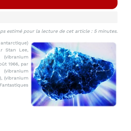
s estimé pour la lecture de cet article : 5 minutes.
 antarctique)
par Stan Lee,
(vibranium
oût 1966, par
(vibranium
), (vibranium
Fantastiques