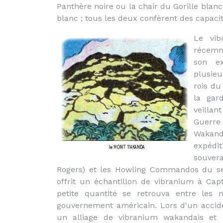
Panthère noire ou la chair du Gorille blan
blanc ; tous les deux confèrent des capaci
Le vib
récemm
son ex
plusie
rois du
la gar
veillan
Guerre
Wakand
expédi
souvera
Rogers) et les Howling Commandos du se
offrit un échantillon de vibranium à Cap
petite quantité se retrouva entre le
gouvernement américain. Lors d'un accide
un alliage de vibranium wakandais et 