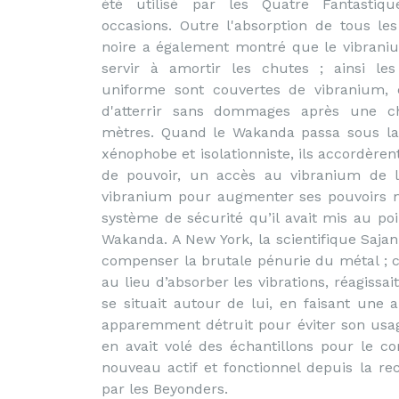
été utilisé par les Quatre Fantastiqu
occasions. Outre l'absorption de tous le
noire a également montré que le vibran
servir à amortir les chutes ; ainsi le
uniforme sont couvertes de vibranium, 
d'atterrir sans dommages après une c
mètres. Quand le Wakanda passa sous la
xénophobe et isolationniste, ils accordèrent 
de pouvoir, un accès au vibranium de le
vibranium pour augmenter ses pouvoirs m
système de sécurité qu’il avait mis au poi
Wakanda. A New York, la scientifique Sajani
compenser la brutale pénurie du métal ; ce
au lieu d’absorber les vibrations, réagissa
se situait autour de lui, en faisant une 
apparemment détruit pour éviter son usage
en avait volé des échantillons pour le c
nouveau actif et fonctionnel depuis la re
par les Beyonders.