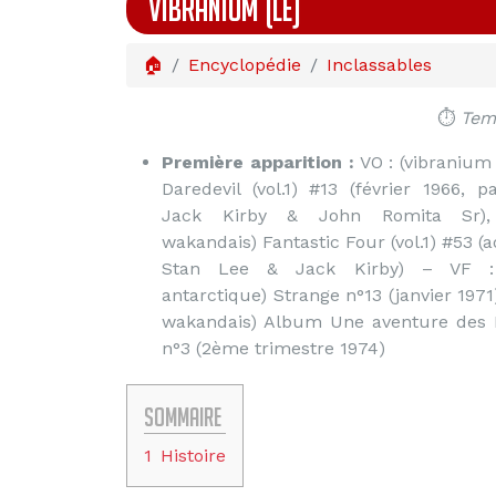
VIBRANIUM (LE)
🏠
Encyclopédie
Inclassables
⏱️
Temp
Première apparition :
VO : (vibranium
Daredevil (vol.1) #13 (février 1966, 
Jack Kirby & John Romita Sr), 
wakandais) Fantastic Four (vol.1) #53 (a
Stan Lee & Jack Kirby) – VF : 
antarctique) Strange n°13 (janvier 1971
wakandais) Album Une aventure des 
n°3 (2ème trimestre 1974)
Sommaire
1
Histoire