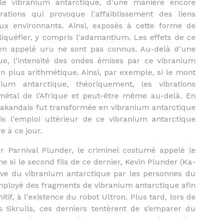
 le vibranium antarctique, d'une manière encore
ations qui provoque l'affaiblissement des liens
ux environnants. Ainsi, exposés à cette forme de
iquéfier, y compris l'adamantium. Les effets de ce
en appelé uru ne sont pas connus. Au-delà d'une
ue, l'intensité des ondes émises par ce vibranium
 plus arithmétique. Ainsi, par exemple, si le mont
m antarctique, théoriquement, les vibrations
 métal de l'Afrique et peut-être même au-delà. En
wakandais fut transformée en vibranium antarctique
 l'emploi ultérieur de ce vibranium antarctique
e à ce jour.
ar Parnival Plunder, le criminel costumé appelé le
e si le second fils de ce dernier, Kevin Plunder (Ka-
sive du vibranium antarctique par les personnes du
mployé des fragments de vibranium antarctique afin
itif, à l'existence du robot Ultron. Plus tard, lors de
es Skrulls, ces derniers tentèrent de s’emparer du