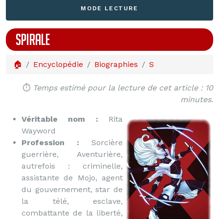
MODE LECTURE
SPIRALE
🏠
Encyclopédie
Biographies
S
⏱️
Temps estimé pour la lecture de cet article : 10
minutes.
Véritable nom :
Rita
Wayword
Profession :
Sorcière
guerrière, Aventurière,
autrefois : criminelle,
assistante de Mojo, agent
du gouvernement, star de
la télé, esclave,
combattante de la liberté,