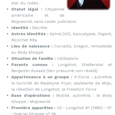
star du rodéo.
Statut légal :
Citoyenne
américaine et de
Mojoworld, sans casier judiciaire.
Identité :
Secrète
Autres identités :
Spiral (VO), Apocalypse, l'Agent,
Ricochet Rita
Lieu de naissance :
Corvallis, Oregon, remodelée
au Body Shoppe
Situation de famille :
Célibataire
Parents connus :
Longshot, Shatterstar et
Benjamin Russell (lien présumé non révélé)
Appartenance à un groupe :
X-Force ; autrefois
la Sororité de Madelyne Pryor, assistante de Mojo,
la rébellion de Longshot, la Freedom Force
Base d'opérations :
Mobile, autrefois : le Body
Shoppe ; Mojoworld
Première apparition :
VO : Longshot #1 (1985) - VF
: Spécial Strange n° 56