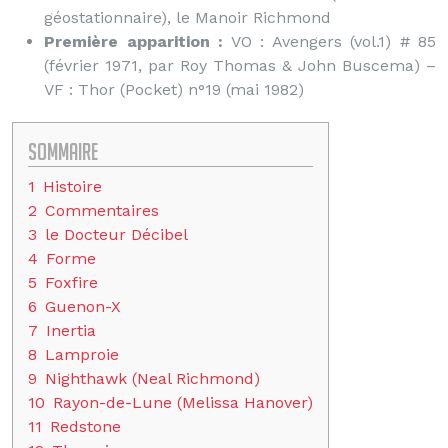
géostationnaire), le Manoir Richmond
Première apparition :
VO : Avengers (vol.1) # 85
(février 1971, par Roy Thomas & John Buscema) –
VF : Thor (Pocket) n°19 (mai 1982)
Sommaire
1
Histoire
2
Commentaires
3
le Docteur Décibel
4
Forme
5
Foxfire
6
Guenon-X
7
Inertia
8
Lamproie
9
Nighthawk (Neal Richmond)
10
Rayon-de-Lune (Melissa Hanover)
11
Redstone