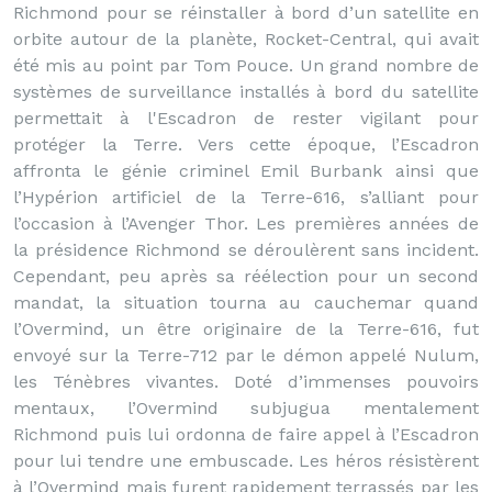
Richmond pour se réinstaller à bord d’un satellite en
orbite autour de la planète, Rocket-Central, qui avait
été mis au point par Tom Pouce. Un grand nombre de
systèmes de surveillance installés à bord du satellite
permettait à l'Escadron de rester vigilant pour
protéger la Terre. Vers cette époque, l’Escadron
affronta le génie criminel Emil Burbank ainsi que
l’Hypérion artificiel de la Terre-616, s’alliant pour
l’occasion à l’Avenger Thor. Les premières années de
la présidence Richmond se déroulèrent sans incident.
Cependant, peu après sa réélection pour un second
mandat, la situation tourna au cauchemar quand
l’Overmind, un être originaire de la Terre-616, fut
envoyé sur la Terre-712 par le démon appelé Nulum,
les Ténèbres vivantes. Doté d’immenses pouvoirs
mentaux, l’Overmind subjugua mentalement
Richmond puis lui ordonna de faire appel à l’Escadron
pour lui tendre une embuscade. Les héros résistèrent
à l’Overmind mais furent rapidement terrassés par les