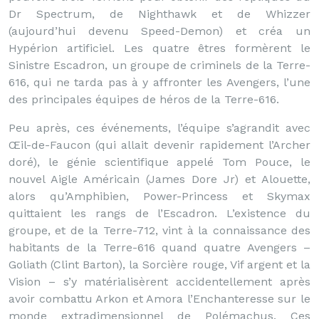
Dr Spectrum, de Nighthawk et de Whizzer
(aujourd’hui devenu Speed-Demon) et créa un
Hypérion artificiel. Les quatre êtres formèrent le
Sinistre Escadron, un groupe de criminels de la Terre-
616, qui ne tarda pas à y affronter les Avengers, l’une
des principales équipes de héros de la Terre-616.
Peu après, ces événements, l’équipe s’agrandit avec
Œil-de-Faucon (qui allait devenir rapidement l’Archer
doré), le génie scientifique appelé Tom Pouce, le
nouvel Aigle Américain (James Dore Jr) et Alouette,
alors qu’Amphibien, Power-Princess et Skymax
quittaient les rangs de l’Escadron. L’existence du
groupe, et de la Terre-712, vint à la connaissance des
habitants de la Terre-616 quand quatre Avengers –
Goliath (Clint Barton), la Sorcière rouge, Vif argent et la
Vision – s’y matérialisèrent accidentellement après
avoir combattu Arkon et Amora l’Enchanteresse sur le
monde extradimensionnel de Polémachus. Ces