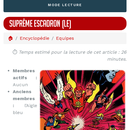
MODE LECTURE
SUPRÊME ESCADRON (LE)
🏠
Encyclopédie
Equipes
⏱️
Temps estimé pour la lecture de cet article : 26
minutes.
Membres
actifs :
Aucun
Anciens
membres
:
l’Aigle
bleu