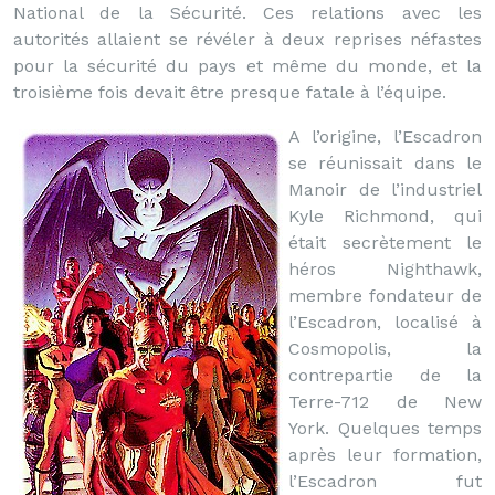
National de la Sécurité. Ces relations avec les
autorités allaient se révéler à deux reprises néfastes
pour la sécurité du pays et même du monde, et la
troisième fois devait être presque fatale à l’équipe.
A l’origine, l’Escadron
se réunissait dans le
Manoir de l’industriel
Kyle Richmond, qui
était secrètement le
héros Nighthawk,
membre fondateur de
l’Escadron, localisé à
Cosmopolis, la
contrepartie de la
Terre-712 de New
York. Quelques temps
après leur formation,
l’Escadron fut