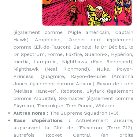
(également comme l’Aigle américain, Captain
Hawk), Amphibien, l’Archer doré (également
comme Œil-de-Faucon), Barbelé, le Dr Décibel, le
Dr Spectrum, Forme, Foxfire, Guenon-X, Hypérion,
Inertia, Lamproie, Nighthawk (Kyle Richmond),
Nighthawk (Neal Richmond), Nuke, Power-
Princess, Quagmire, Rayon-de-lune (Arcanna
Jones, également comme Arcane), Rayon-de-Lune
(Melissa Hanover), Redstone, Skylark (également
comme Alouette), Skymaster (également comme
Skymax), Thermique, Tom Pouce, Whizzer
Autres noms :
The Supreme Squadron (VO)
Base d’opérations :
Actuellement aucune,
auparavant la Cité de l’Escadron (Terre-712),
autrefois Rocket Central (en orbite