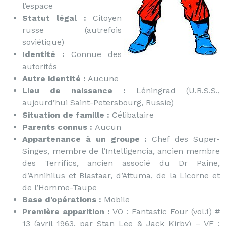
l’espace
Statut légal :
Citoyen
russe (autrefois
soviétique)
Identité :
Connue des
autorités
Autre identité :
Aucune
Lieu de naissance :
Léningrad (U.R.S.S.,
aujourd’hui Saint-Petersbourg, Russie)
Situation de famille :
Célibataire
Parents connus :
Aucun
Appartenance à un groupe :
Chef des Super-
Singes, membre de l’Intelligencia, ancien membre
des Terrifics, ancien associé du Dr Paine,
d’Annihilus et Blastaar, d’Attuma, de la Licorne et
de l’Homme-Taupe
Base d'opérations :
Mobile
Première apparition :
VO : Fantastic Four (vol.1) #
13 (avril 1963, par Stan Lee & Jack Kirby) – VF :