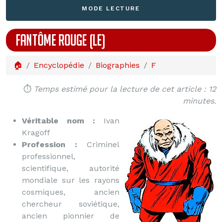
MODE LECTURE
FANTÔME ROUGE (LE)
🏠
Encyclopédie
Biographies
F
⏱️
Temps estimé pour la lecture de cet article : 12
minutes.
Véritable nom :
Ivan
Kragoff
Profession :
Criminel
professionnel,
scientifique, autorité
mondiale sur les rayons
cosmiques, ancien
chercheur soviétique,
ancien pionnier de