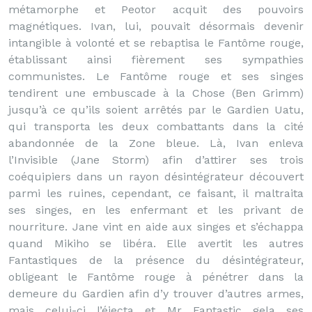
métamorphe et Peotor acquit des pouvoirs
magnétiques. Ivan, lui, pouvait désormais devenir
intangible à volonté et se rebaptisa le Fantôme rouge,
établissant ainsi fièrement ses sympathies
communistes. Le Fantôme rouge et ses singes
tendirent une embuscade à la Chose (Ben Grimm)
jusqu’à ce qu’ils soient arrêtés par le Gardien Uatu,
qui transporta les deux combattants dans la cité
abandonnée de la Zone bleue. Là, Ivan enleva
l’Invisible (Jane Storm) afin d’attirer ses trois
coéquipiers dans un rayon désintégrateur découvert
parmi les ruines, cependant, ce faisant, il maltraita
ses singes, en les enfermant et les privant de
nourriture. Jane vint en aide aux singes et s’échappa
quand Mikiho se libéra. Elle avertit les autres
Fantastiques de la présence du désintégrateur,
obligeant le Fantôme rouge à pénétrer dans la
demeure du Gardien afin d’y trouver d’autres armes,
mais celui-ci l’éjecta et Mr Fantastic gela ses