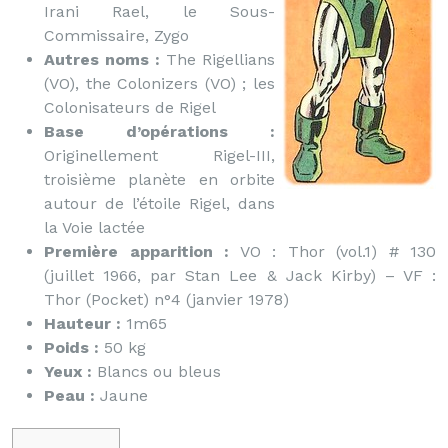
Irani Rael, le Sous-
Commissaire, Zygo
Autres noms :
The Rigellians
(VO), the Colonizers (VO) ; les
Colonisateurs de Rigel
Base d’opérations :
Originellement Rigel-III,
troisième planète en orbite
autour de l’étoile Rigel, dans
la Voie lactée
Première apparition :
VO : Thor (vol.1) # 130
(juillet 1966, par Stan Lee & Jack Kirby) – VF :
Thor (Pocket) n°4 (janvier 1978)
Hauteur :
1m65
Poids :
50 kg
Yeux :
Blancs ou bleus
Peau :
Jaune