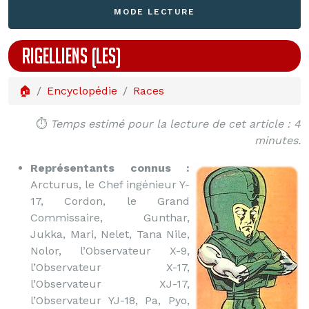
MODE LECTURE
RIGELLIENS (LES)
🏠
Encyclopédie
Races
⏱️
Temps estimé pour la lecture de cet article : 4
minutes.
Représentants connus :
Arcturus, le Chef ingénieur Y-
17, Cordon, le Grand
Commissaire, Gunthar,
Jukka, Mari, Nelet, Tana Nile,
Nolor, l’Observateur X-9,
l’Observateur X-17,
l’Observateur XJ-17,
l’Observateur YJ-18, Pa, Pyo,